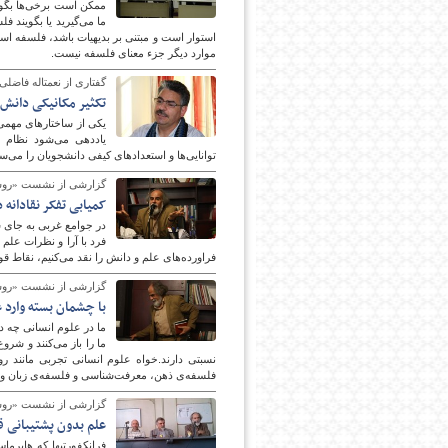
ممکن است برخی‌ها بگوین
ما می‌گیرید یا بگویند
استوار است و مبتنی بر بدیهیات باشد، فلسفه اس
موارد دیگر جزء معنای فلسفه نیست.
گفتاری از نعمت‎اله فاضلی؛
تکثیر مکانیکی دانش 
یکی از ساختارهای مهمی 
یاددهی می‌شود نظام ا
توانایی‌ها و استعدادهای کیفی دانشجویان را می‌س
گزارشی از نشست «روش‎شناسی علوم انسانی»/ (بخش س
کمیابی تفکر نقادانه 
در جوامع غربی به جای س
فرد با آرا و نظرات علم 
فراورده‌های علم و دانش را نقد می‌کنیم، نقاط ق
گزارشی از نشست «روش‎شناسی علوم انسانی»/ (بخش د
با چشمان بسته وارد ع
ما در علوم انسانی چه 
نسبتی دارند.خواه علوم انسانی تجربی مانند ر
فلسفه‌ی ذهن، معرفت‌شناسی و فلسفه‌ی زبان و هم
گزارشی از نشست «روش‎شناسی علوم انسانی»/(بخش او
علم بدون پشتیبانی 