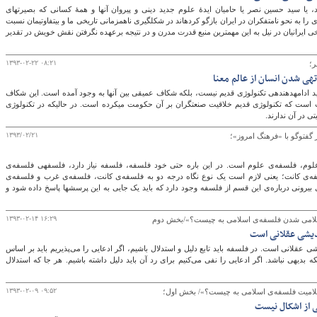
متفکرانی همچون فردید، یا سید حسین نصر یا حامیان ایدۀ علوم جدید دینی و پیروان آنها و همۀ كسانی كه بصيرت­‎های
هايدگری در باب تكنولوژی را به نحو نامتفکران‎ در ايران بازگو كرده‎­اند در شكل‎­گیری ناهم­زمانی تاریخی ما و بی‎­تفاوتی‎­مان نسبت
دم شکل­‎گیری عزمیت تاریخی ایرانیان در نیل به این مهم­ترین منبع قدرت مدرن و در نتیجه برعهده نگرفتن نقش خویش در تقدیر
۱۳۹۳-۰۲-۲۲ ۰۸:۲۱
ر؛
باید بدانیم تکنولوژی جدید ادامه‎دهنده‎ی تکنولوژی قدیم نیست، بلکه شکاف عمیقی بین آن‎ها به وجود آمده است. این شکاف
از این جهت قابل اهمیت است که تکنولوژی قدیم خلاقیت صنعت‎گران بر آن حکومت می‎کرده است. در حالی‎که در تکنولوژی
ی در آن ندارند.
۱۳۹۳/۰۲/۲۱
امروز»؛
یکی از راه‎های تکامل علوم، فلسفه‌ی علوم است. در این باره حتی خود فلسفه، فلسفه نیاز دارد، فلسفه‎ی فلسفه‌ی
فلسفه‎ی فلسفه‌ی کانت؛ یعنی لازم است یک نوع نگاه درجه دو به فلسفه‌ی کانت، فلسفه‌ی غرب و فلسفه‌ی
اسلامی داشته باشیم؛ زیرا یک سلسله پرسش‎های بیرونی درباره‌ی این قسم از فلسفه وجود دارد که باید یک جایی به این پرسش‎ها پاسخ داده شود و
۱۳۹۳-۰۲-۱۴ ۱۶:۲۹
امی شدن فلسفه‌ی اسلامی به چیست؟»/بخش دوم
ندیشی عقلانی است
ی عقلانی است. در فلسفه باید تابع دلیل و استدلال باشیم، اگر ادعایی را می‌پذیریم باید بر اساس
ه بدیهی نباشد. اگر ادعایی را نفی می‌کنیم برای رد آن باید دلیل داشته باشیم. هر جا که استدلال
۱۳۹۳-۰۲-۰۹ ۰۹:۵۲
امیت فلسفه‌ی اسلامی به چیست؟»/ بخش اول؛
 از اشکال نیست