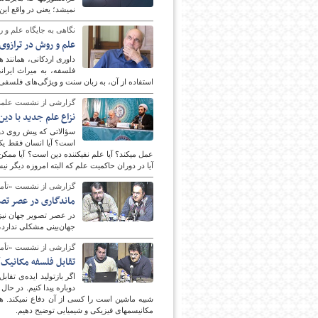
نمی‎شد؛ یعنی در واقع این علم محافظه‌کار، قدرت‌طلب و در کنارشان از آنان استفاده می‎کند و هیچ زمانی از خود نمی‎گذرد.
نگاهی به جایگاه علم و 
علم و روش در ترازوی 
داوری اردكانی، همانند ه
فلسفه، به ميراث ايران
استفاده از آن، به زبان سنت و ويژگی‌های فلسفی ب
گزارشی از نشست علمی «چالش‎های علم جدید برای اد
نزاع علم جدید با دین
سؤالاتی که پیش روی دو
آیا در دوران حاکمیت علم که البته امروزه دیگر نیست برای زمانی این‌طو
گزارشی از نشست «تأمل
ماندگاری در عصر تص
جهان‌بینی مشکلی ندارد،
گزارشی از نشست «تأملی
تقابل فلسفه مکانیک‌گ
مکانیسم‎های فیزیکی و شیمیایی توضیح دهیم.