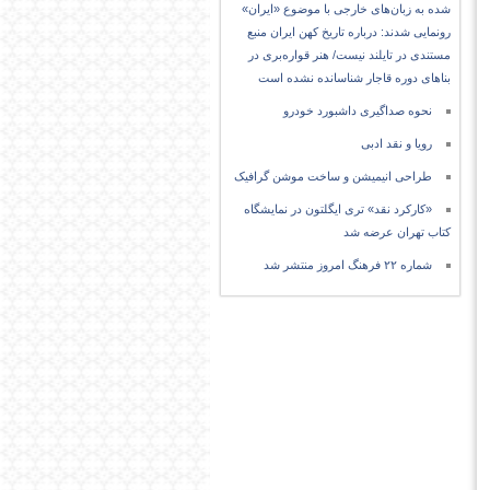
شده به زبان‌های خارجی با موضوع «ایران»
رونمایی شدند: درباره تاریخ کهن ایران منبع
مستندی در تایلند نیست/ هنر قواره‌بری در
بناهای دوره قاجار شناسانده نشده است
نحوه صداگیری داشبورد خودرو
رویا و نقد ادبی
طراحی انیمیشن و ساخت موشن گرافیک
«کارکرد نقد» تری ایگلتون در نمایشگاه
کتاب تهران عرضه شد
شماره ۲۲ فرهنگ امروز منتشر شد