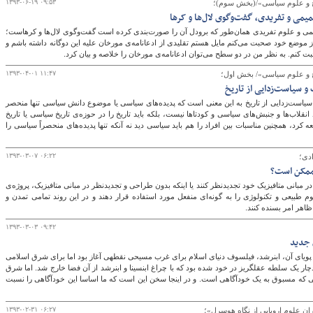
۱۳۹۳-۰۶-۱۹ ۰۹:۵۳
خ و علوم سیاسی»/(بخش سوم)؛
میمی و تفریدی، گفت‌وگوی لال‌ها و کرها
یمی و علوم تفریدی همان‌طور که برودل آن را صورت‌بندی کرده است گفت‌وگوی لال‌ها و کرهاست؛
از موضع خود صحبت می‌کنم مایل هستم تقلیدی از ادعانامه‌ی مورخان علیه این دوگانه داشته باشم و
 کنم. به نظر من در دو سطح می‌توان ادعانامه‌ی مورخان را خلاصه و بیان کرد.
۱۳۹۳-۰۴-۰۱ ۱۱:۴۷
 و علوم سیاسی»/ بخش اول؛
 و سیاست‌زدایی از تاریخ
 سیاست‌زدایی از تاریخ به این معنی است که پدیده‌های سیاسی یا موضوع دانش سیاسی تنها منحصر
 انقلاب‌ها و جنبش‌های سیاسی و کودتاها نیست، بلکه باید تاریخ را در حوزه‌ی تاریخ سیاسی یا تاریخ
رد، همچنین مناسبات بین افراد را هم باید سیاسی دید نه آنکه تنها پدیده‌های منحصراً سیاسی را
۱۳۹۳-۰۳-۰۷ ۰۶:۲۲
دی؛
ممکن است؟
 در مبانی متافیزیک خود تجدیدنظر کنند یا اینکه بدون طراحی و تجدیدنظر در مبانی متافیزیک، پروژه‌ی
 طبیعی و تکنولوژی را به گونه‌ای منفعل مورد استفاده قرار دهند و در این روند تمامی تمدن و
 ظاهر امر بسنده کنند.
۱۳۹۳-۰۳-۰۳ ۰۹:۴۲
 جدید
در حوزه فلسفه و حیات پویای آن، ابن‎رشد، فیلسوف دنیای اسلام برای غرب مسیحی نقطه‎ی آغاز بود اما برای شرق اسلامی
یک پایان. در واقع غرب دچار یک سلطه عقل‎گریز در خود شده بود که با چراغ ابن‎سینا و ابن‎رشد از آن فضا خارج شد. اما شرق
از تکنیک‎های پژوهشی غفلت کرد، شیوه‎ی پژوهشی که مسبوق به یک خودآگاهی است. و در این‎جا سخن این است که ما اساسا این خودآگاهی را نسبت
۱۳۹۳-۰۲-۳۱ ۰۶:۲۷
 علوم اروپایی از نگاه هوسرل»؛