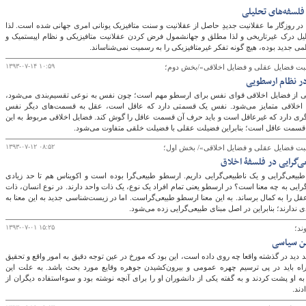
ر روزگار ما عقلانيت جديدِ حاصل از عقلانيت و سنت متافيزيک يونانی امری جهانی شده است. لذا
ليل درک غيرتاريخی و لذا مطلق و جهانشمول فرض کردن عقلانيت متافيزيکی و نظام اپيستميک و
گ
ی جديد بوده، هيچ گونه تفکر غيرمتافيزيکی را به رسميت نمی‌شناساند.
۱۳۹۳-۰۷-۱۴ ۱۰:۵۹
ت فضایل عقلی و فضایل اخلاقی»/بخش دوم؛
ر نظام ارسطویی
ی از فضایل اخلاقی قوای نفس برای ارسطو مهم است؛ چون نفس به نوعی تقسیم‌بندی می‌شود،
 اخلاقی متمایز می‌شود. نفس یک قسمتی دارد که عاقل است، عقل به قسمت‌های دیگر نفس
گری دارد که غیرعاقل است و باید حرف آن قسمت عاقل را گوش کند. فضایل اخلاقی مربوط به این
سمت عاقل است؛ بنابراین فضیلت عقلی با فضیلت خلقی متفاوت می‌شود.
۱۳۹۳-۰۷-۱۲ ۰۸:۵۲
 فضایل عقلی و فضایل اخلاقی»/ بخش اول؛
ی‌گرایی در فلسفۀ اخلاق
بیعی‌گرایی و یک ناطبیعی‌گرایی داریم. ارسطو طبیعی‌گرا بوده است و اکویناس هم تا حد زیادی
رایی به چه معنا است؟ در ارسطو یعنی تمام افراد یک نوع، یک ذات واحد دارند. در نوع انسان، ذات
 را به کمال برساند. به این معنا ارسطو طبیعی‌گراست. اما در زیست‌شناسی جدید به این معنا به
 ندارند؛ بنابراین در اصل مبنای طبیعی‌گرایی ‌زده می‌شود.
۱۳۹۳-۰۷-۰۱ ۱۵:۲۵
ند؛
ین سیاسی
ید دید در گذشته واقعا چه روی داده است، این بود که مورخ در عین توجه دقیق به امور واقع و تحقیق
راه باید در پی ترسیم چهره عمومی و بیرون‌کشیدن جوهره وقایع مورد بحث باشد. به علت این
ا به او پشت کردند و به گفته یکی از دانشوران او را برای آنچه نوشته بود و سوءاستفاده دیگران از
دند.