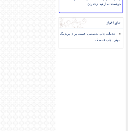
هوشمندانه از تیدا زعفران
سایر اخبار
خدمات چاپ تخصصی افست برای برندینگ
موثر | چاپ قاصدک