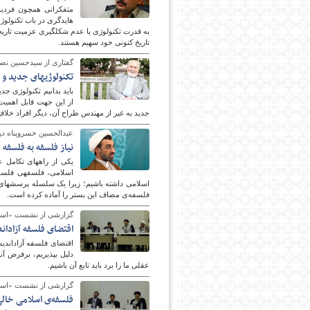
به قدرت تكنولوژی یا ع
تاریخ کنونی خود سهيم هستند.
گفتارى از سيدحسين نص
تکنولوژی‎های جدید و تهی شدن انسان از عالم معنا
جدید به غیر از مهندس طراح آن، دیگر افراد خلاقیت
عبدالحسین خسروپناه در گفت‎وگو با «فرهنگ 
نیاز فلسفه به فلسفه
اسلامی، 
فلسفه‌ی مضاف این بستر را آماده کرده است.
گزارشی از نشست «اسل
اقتضای فلسفه آزادا
اقتضای فلسفه آزاداندیش
دلیل بپذیریم، برفرض آنک
عقلی ما را برد باید تابع آن باشیم.
گزارشی از نشست «اسل
فلسفه‌ی اسلامی خالی