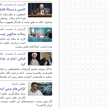
گزارشی از سخنرانی غل
کاسیرر و مسئلۀ تقاب
می‎شود؛ بلکه به طور مثبت با یکدیگر هم‎هویت می‎گردند و همه آن‎ها یک چیز می‎شوند.
گزارشی از نشست علمی «چالش‎های علم جدید
رسالت متالهین چیس
است درباره‌ی علوم جدید
شده است، اصلاً قابل قیاس نیست.
گزارشی از نشست «ظرفی
فیاض: امام در جوانی
کرد
ما اگر متوجه نباشیم گرایشات شاهنشاهی در ابعاد
فلسفه‌ی ملاصدرا نیست. امام (رحمت الله علیه
عملیه به فلسفه‌ی اعتباری شیعه رسید که متأسفانه
مظفر نامدار؛
کژتابی‌های بومی کردن
برای شکل‌گیری علوم ا
بگردیم. وقتی چنین حکم
اگر چنین نیست، خصیصه‌هاي این حکمت چیست که م
ایران گذاشت؟