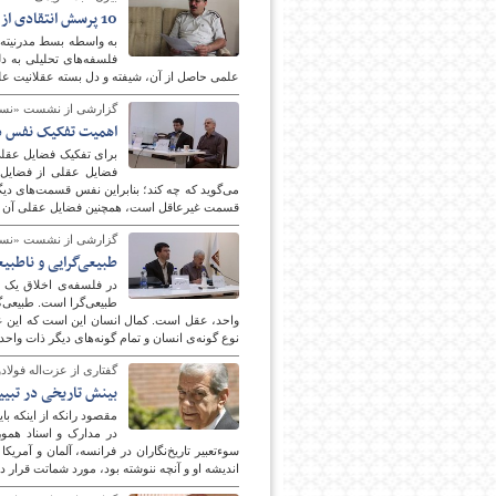
10 پرسش انتقادی از فلسفه‌های تحليلی
به واسطه بسط مدرنيته د
فلسفه‌های تحليلی به د
پایگاه اطلاع رسانی فرهن
علمی حاصل از آن، شيفته و دل بسته عقلانيت علم
گزارشی از نشست «نسب
اهمیت تفکیک نفس د
برای تفکیک فضایل عقل
فضایل عقلی از فضایل
می‌گوید که چه کند؛ بنابراین نفس قسمت‌های دی
قسمت غیرعاقل است، همچنین فضایل عقلی آن ق
گزارشی از نشست «نسبت
طبیعی‌گرایی و ناطبیع
در فلسفه‌ی اخلاق یک ط
طبیعی‌گرا است. طبیعی‌گ
واحد، عقل است. کمال انسان این است که این عقل
نوع گونه‌ی انسان و تمام گونه‌های دیگر ذات واحدی
گفتاری از عزت‌اله فولادو
بینش تاریخی در تبی
مقصود رانکه از اینکه با
در مدارک و اسناد همو
سوءتعبیر تاریخ‌نگاران در فرانسه، آلمان و آمریک
اندیشه او و آنچه ننوشته بود، مورد شماتت قرار دا