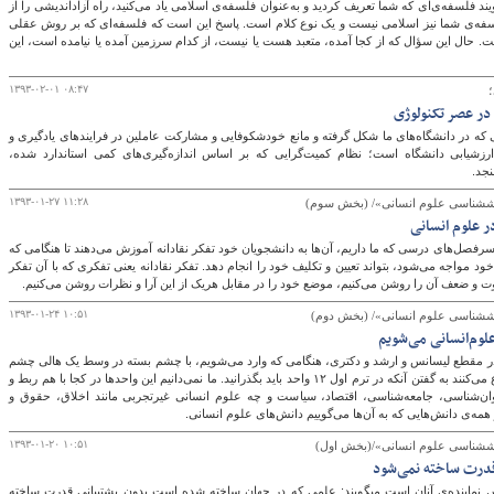
د فلسفه‌ی‌ای که شما تعریف کردید و به‌عنوان فلسفه‌ی اسلامی یاد می‌کنید، راه آزاداندیشی را از
 فلسفه‌ی شما نیز اسلامی نیست و یک نوع کلام است. پاسخ این است که فلسفه‌ای که بر روش عقلی
ت. حال این سؤال که از کجا آمده، متعبد هست یا نیست، از کدام سرزمین آمده یا نیامده است، این
۱۳۹۳-۰۲-۰۱ ۰۸:۴۷
در عصر تکنولوژی
که در دانشگاه‌های ما شکل گرفته و مانع خودشکوفایی و مشارکت عاملین در فرایندهای یادگیری و
رزشیابی دانشگاه است؛ نظام کمیت‌گرایی که بر اساس اندازه‌گیری‌های کمی استاندارد شده،
نجد.
۱۳۹۳-۰۱-۲۷ ۱۱:۲۸
وم)
در علوم انسانی
رفصل‌های درسی که ما داریم، آن‌ها به دانشجویان خود تفکر نقادانه آموزش می‌دهند تا هنگامی که
خود مواجه می‌شود، بتواند تعیین و تکلیف خود را انجام دهد. تفکر نقادانه یعنی تفکری که با آن تفکر
وت و ضعف آن را روشن می‌کنیم، موضع خود را در مقابل هریک از این آرا و نظرات روشن می‌کنیم.
۱۳۹۳-۰۱-۲۴ ۱۰:۵۱
وم)
لوم‌انسانی می‌شویم
در مقطع لیسانس و ارشد و دکتری، هنگامی که وارد می‌شویم، با چشم بسته در وسط یک هالی چشم
ما را باز می‌کنند و شروع می‌کنند به گفتن آنکه در ترم اول ۱۲ واحد باید بگذرانید. ما نمی‌دانیم این واحدها در کجا با هم ربط و
وان‌شناسی، جامعه‌شناسی، اقتصاد، سیاست و چه علوم انسانی غیرتجربی مانند اخلاق، حقوق و
ه‌ی دانش‌هایی که به آن‌ها می‌گوییم دانش‌های علوم انسانی.
۱۳۹۳-۰۱-۲۰ ۱۰:۵۱
ل)
قدرت ساخته نمی‌شود
فرانکفورتی‎ها که هابرماس نماینده‌ی آنان است می‎گویند: علمی که در جهان ساخته شده است بدون پشتیبانی قدرت ساخته