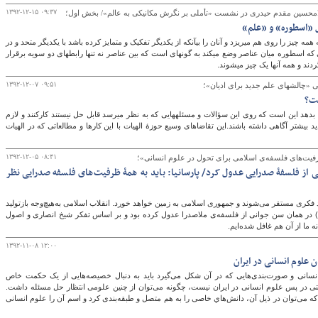
۱۳۹۲-۱۲-۱۵ ۰۹:۳۷
امحسین مقدم حیدری در نشست «تأملی بر نگرش مکانیکی به عالم»/ بخش اول؛
ل «اسطوره» و «علم»
اسطوره به نظر می‎آید که همه چیز را روی هم می‎ریزد و آنان را بی‎آنکه از یکدیگر تفکیک و متمایز کرده باشد با یکدیگر متحد و در
هم ادغام می‎کند. روابطی که اسطوره میان عناصر وضع می‎کند به گونه‎ای است که بین عناصر نه تنها رابطه‎ای دو سویه برقرار
۱۳۹۲-۱۲-۰۷ ۰۹:۵۱
 برای ادیان»؛
ت؟
کاری که متاله باید انجام بدهد این است که روی این سؤالات و مسئله‎هایی که به نظر می‎رسد قابل حل نیستند کارکنند و لازم
 بیشتر آگاهی داشته باشند.این تقاضاهای وسیع حوزۀ الهیات با این کارها و مطالعاتی که در الهیات
۱۳۹۲-۱۲-۰۵ ۰۸:۴۱
ت‌های فلسفه‌ی اسلامی برای تحول در علوم انسانی»؛
 از فلسفۀ صدرایی عدول کرد/ پارسانیا: باید به همۀ ظرفیت‌های فلسفه صدرایی نظر
 فکری مستقر می‌شوند و جمهوری اسلامی به زمین خواهد خورد. انقلاب اسلامی به‌هیچ‌وجه بازتولید
) در همان سن جوانی از فلسفه‌ی ملاصدرا عدول کرده بود و بر اساس تفکر شیخ انصاری و اصول
 ما از آن هم غافل شده‌ایم.
۱۳۹۲-۱۱-۰۸ ۱۲:۰۰
 علوم انسانی در ایران
نسانی و صورت‌بندی‌هایی که در آن شکل می‌گیرد باید به دنبال خصیصه‌هایی از یک حکمت خاص
تی در پس علوم انسانی در ایران نیست، چگونه می‌توان از چنین علومی انتظار حل مسئله داشت.
ی‌توان در ذیل آن، دانش‌هاي خاصی را به هم متصل و طبقه‌بندی کرد و اسم آن را علوم انسانی