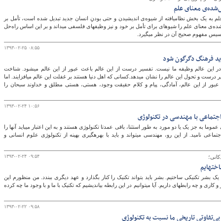
هوسرل با فرض اینکه علم به یک بخش نظام‎یافته از شیوه‌ی اندیشیدن و حتی بودنِ انسان جدید تبدیل شده است، تأمل بر
سرچشمه‎های فراموش‌شده‌ی معنای علم را شیوه‎ای برای تأمل بر خود و نیز وظیفه‎ای فلسفی می‎داند و بر این اساس راه‌حل
س مفهوم صحیح آن در نظر می‎گیرد.
۱۳۹۳-۰۲-۲۵ ۰۸:۵۵
اید فرهنگ دگرگون شود
غفلت و غفلت افزایی در این عالم وظیفه ما نیست. تفسیر درست از این عالم باعث عبور از این عالم می‎شود. شناخت
درست از این عالم، مسیر درست و تحول این عالم را نشان می‎دهد.کسانی که اهل دنیا هستند بر غفلت این عالم می‎افزایند. اما
عبور از این عالم، آمادگی، پیام و کلام حقیقت وجود، هستی، هستی مطلق و خداوند سبحان را
۱۳۹۳-۰۲-۲۴ ۱۰:۵۶
 اجتماعی با مهندسی در تکنولوژی
علوم انسانی و اجتماعی عموما به جز یک یا دو مورد به طور استثنا، باقی عمدتا تکنولوژی هستند و به این اعتبار می‎باید آن‎ها را
تکنولوژی‎های انسانی و اجتماعی نامید. از این رو، مهندسی می‎تواند و باید با بهره‎گیری بهینه از تکنولوژی علوم انسانی و
۱۳۹۳-۰۲-۲۴ ۰۹:۵۴
کانی؛
ه‎ایم
یک بشر تکنیکی ساختیم. بشر باید بتواند تکنیک را کنار بگذارد و عهد دیگری ببندد. من منظورم این
است که با تکنیک چه سر و کاری و چه رابطه‎ای داریم. آیا می‎توانیم در این رابطه بیاندیشیم که تکنیک با ما و با وجود ما چه کرده
۱۳۹۳-۰۲-۲۲ ۰۹:۵۸
بی‌تفاوتی تاریخی ما نسبت به تکنولوژی