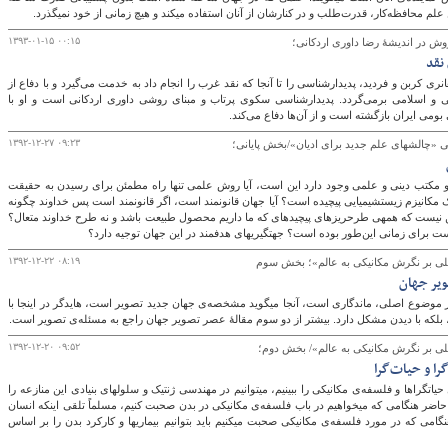
۱۳۹۳-۰۱-۱۵ ۰۰:۱۵
روش در انديشۀ رضا داوری اردكانی؛
نقد
انری كربن و فرديد، پديدارشناسی را تا آنجا كه نقد غرب را انجام داد به خدمت می‌گیرد و با دفاع از
ی و اسلامی برمی‌گردد. پديدارشناسی سكوی پرتاب و مبنای روشی داوری اردكانی است و او با
ومی ايران بازگشته است و از آن‌ها دفاع می‌کند.
۱۳۹۲-۱۲-۲۷ ۰۹:۲۳
یان»/بخش پایانی؛
 مکتب دینی و علمی وجود دارد این است، آیا روش علمی تنها راه مطمئن برای رسیدن به حقیقت
است؟ آیا انسان فقط یک مکانیزم زیست‎شیمیایی پیچیده است؟ آیا جهان قانونمند است، اگر قانونمند است پس خداوند چگونه
عمل می‎کند؟ آیا علم نفی‎کننده دین است؟ آیا ممکن نیست که همه‎ی طرح‎ریزهای پیچیده‎ای که ما داریم محصول طبیعت باشد و نه طرح خداوند متعال؟
ر بوده است؟ جهت‎گیری‎های هدفمند در این جهان توجیه دارد؟
۱۳۹۲-۱۲-۲۲ ۰۸:۱۹
ی بر نگرش مکانیکی به عالم»؛ بخش سوم
ویر جهان
در عصر تصویر جهان نیز موضوع اصلی، ماندگاری است، آنجا می‎گوید مشخصه‌ی جهان جدید تصویر است، هایدگر در اینجا با
 بلکه با دیدن مشکل دارد. بیشتر از دو سوم مقالۀ عصر تصویر جهان راجع به مسئله‌ی تصویر است.
۱۳۹۲-۱۲-۲۰ ۰۹:۵۲
 بر نگرش مکانیکی به عالم»/ بخش دوم؛
را و حیات‌گرا
اگر بازتولید ایده‌ی تقابل حیات‎گراها و فلسفه‌ی مکانیکی را ببینیم، می‎توانیم در مهندسی ژنتیک و سلول‎های بنیادی این منازعه را
دوباره پیدا کنیم. در حال حاضر هنگامی که می‎خواهیم در باب فلسفه‌ی مکانیکی در بدن صحبت کنیم، مسلماً تلقی اینکه انسان
شبیه ماشین است را کسی از آن دفاع نمی‎کند. هنگامی که در مورد فلسفه‌ی مکانیکی صحبت می‎کنیم باید بتوانیم بیماری‎ها و کارکرد بدن را بر اساس