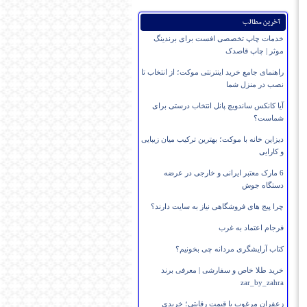
آخرین مطالب
خدمات چاپ تخصصی افست برای برندینگ
موثر | چاپ قاصدک
راهنمای جامع خرید اینترنتی موکت؛ از انتخاب تا
نصب در منزل شما
آیا کانکس ساندویچ پانل انتخاب درستی برای
شماست؟
دیزاین خانه با موکت؛ بهترین ترکیب میان زیبایی
و کارایی
6 مارک معتبر ایرانی و خارجی در عرضه
دستگاه جوش
چرا پیج های فروشگاهی نیاز به سایت دارند؟
فرجام اعتماد به غرب
کتاب آرایشگری مردانه چی بخونیم؟
خرید طلا خاص و سفارشی | معرفی برند
zar_by_zahra
زعفران مرغوب با قیمت رقابتی؛ خریدی