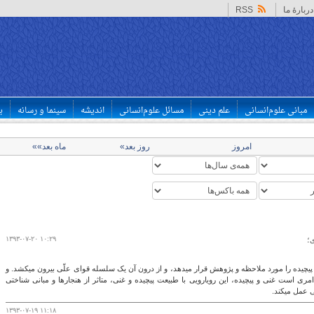
دربارهٔ ما
RSS
مبانی علوم‌انسانی
علم دینی
مسائل علوم‌انسانی
اندیشه
سینما و رسانه
ب
امروز
روز بعد»
ماه بعد»»
۱۳۹۳-۰۷-۲۰ ۱۰:۲۹
؛
تکنولوژی طبیعت غنی و پیچیده را مورد ملاحظه و پژوهش قرار می‎دهد، و از درون آن یک سلسله قوای علّی بیرون می‎کشد. و
ین‎که هستی امری است غنی و پیچیده، این رویارویی با طبیعت پیچیده و غنی، متاثر از هنجارها و مبانی شناختی
ل می‎کند.
۱۳۹۳-۰۷-۱۹ ۱۱:۱۸