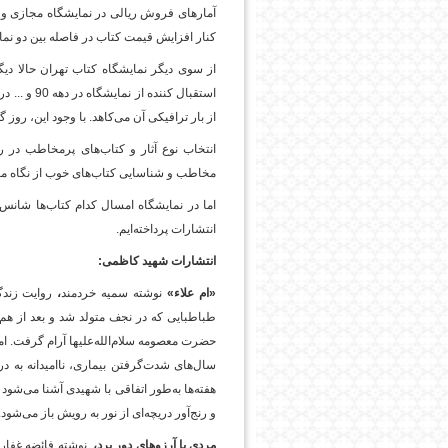
آمارهای فروش ریالی در نمایشگاه مجازی و ف
کنار افزایش قیمت کتاب در فاصله بین دو نم
پایگاه اطلاع رسانی فرهن
استقبال کن
از بار ترافیکی آن می‌کاهد. با وجود این، روز 
انتخاب نوع آثار و کتاب‌های پرمخاطب در ر
مخاطب و شناسایی کتاب‌های خوب از نگاه مخ
انتشارات پرداخته‌ایم.
انتشارات شهید کاظمی:
«ام علاء»
نوشته سمیه خردمند
،
روایت زند
طباطبایی که در نجف متولد شد و بعد از هم‌ج
حضرت معصومه سلام‌الله‌علیها آرام گرفت. ام
سال‌های شدت‌گرفتن بیماری، ناامیدانه به در
هفته‌ها به‌طور اتفاقی با شهیدی آشنا می‌شو
و رنج‌آور دریچه‌ای از نور به رویش باز می‌شود.
مردی با آرزوهای دور برد،‌
نوشته فائضه غفارح