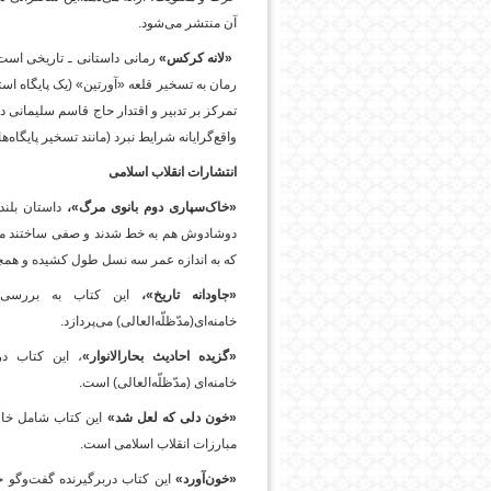
آن منتشر می‌شود.
«لانه کرکس»
رمانی داستانی ـ تاریخی است 
رمان به تسخیر قلعه «آورتین» (یک پایگاه اس
تمرکز بر تدبیر و اقتدار حاج قاسم سلیمانی 
واقع‌گرایانه شرایط نبرد (مانند تسخیر پایگاه
انتشارات انقلاب اسلامی
«خاک‌سپاری دوم بانوی مرگ»‌،
داستان بلن
دوشادوش هم به خط شدند و صفی ساختند محکم
که به اندازه عمر سه نسل طول کشیده و همچ
«جاودانه‌ تاریخ»،
این کتاب به بررسی شخ
خامنه‌ای(مدّظلّه‌العالی) می‌پردازد.
«گزیده احادیث بحارالانوار»
، این کتاب در
خامنه‌ای (مدّظلّه‌العالی) است.
«خون دلی که لعل شد»
این کتاب شامل خاطر
مبارزات انقلاب اسلامی است.
«خون‌آورد»
این کتاب دربرگیرنده گفت‌وگو ح