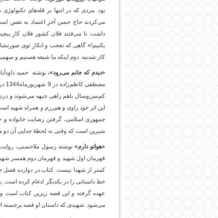
بود. مردی که در انتها بر قله‌های تکنولوژ
می‌کردند حاج حسن آخرِ اعتماد به نفس است
داشت. تا می‌فتند فلان کشور فلان کارِ پیچی
بکنیم!» گاهی که تعجب و انکارِ ‌توی صورتشان ر
کار شدنیه. دوم اینکه ما شیعه هستیم و سهمیه
«دیدم که جانم می‌رود»،‌
نوشته حمید داودآب
مصطف
کم‌سن‌وسال باهم راهی جبهه می‌شوند و درنه
این اثر خود راوی و هم‌رزم و همراه شهید است
جمهوری اسلامی، گرفتن رضایت خانواده و ح
شیرین است که وقتی به لحظۀ جدایی آن دو می‌
«هواتو دارم»
نوشته رسول ملاحسنی‌، روایت 
قهرمان اول شهید و قهرمان دوم همسر شهید
خط داستانی را در یکدیگر ادغام کرده است. 
می‌شود. شهیدی که داستان او قصه برجسته ا