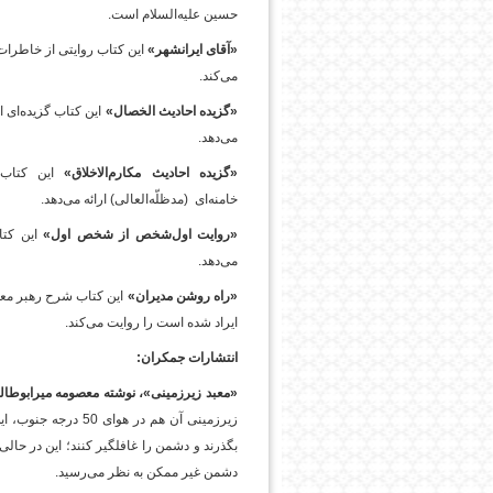
حسین علیه‌السلام است.
«آقای ایرانشهر»
این کتاب روایتی از خاطرات 
می‌کند.
«گزیده‌ احادیث الخصال»
این کتاب گزیده‌ای ا
می‌دهد.
«گزیده‌ احادیث مکارم‌الاخلاق»
این کتاب 
خامنه‌ای (مدظلّه‌العالی) ارائه می‌دهد.
«روایت اول‌شخص از شخص اول»
این کتا
می‌دهد.
«راه روشن مدیران»
این کتاب شرح رهبر معظم
ایراد شده است را روایت می‌کند.
انتشارات جمکران:
«معبد زیرزمینی»، نوشته معصومه میرابوطا
زیرزمینی آن هم در ه
بگذرند و دشمن را غافلگیر کنند؛ این در حال
دشمن غیر ممکن به نظر می‌رسید.