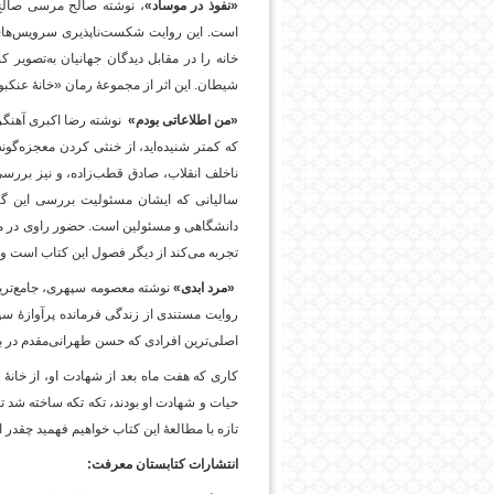
«نفوذ در موساد»
، نوشته صالح مرسی صالح،
است. این روایت شکست‌ناپذیری سرویس‌های 
خانه را در مقابل دیدگان جهانیان به‌تصویر 
شیطان. این اثر از مجموعۀ رمان «خانۀ عنک
«من اطلاعاتی بودم»
نوشته رضا اکبری آهنگر،
که کمتر شنیده‌اید، از خنثی کردن معجزه‌گونه 
ناخلف انقلاب، صادق قطب‌زاده، و نیز بررس
امروز
سالیانی که ایشان مسئولیت بررسی این گروه
دانشگاهی و مسئولین است. حضور راوی در م
تجربه می‌کند از دیگر فصول این کتاب است و د
«مرد ابدی»
نوشته معصومه سپهری،‌ جامع‌تر
اصلی‌ترین افرادی که حسن طهرانی‌مقدم در 
کاری که هفت ماه بعد از شهادت او، از خانۀ
تازه با مطالعۀ این کتاب خواهیم فهمید چقدر او 
انتشارات کتابستان معرفت: