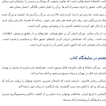
کایت عاشقانه انسان‌هایی است که تفاوت مذهبی که وصال و رسیدن را برایشان غیر ممکن
ین کتاب عشق را حرف مشترک آدم ها و آن را عامل اصلی یگانگی انسان نشان دهد.
تیم شده، مادرش او را ترک کرده و او حالا نزد پدر بزرگ زرگرش قد کشیده و بزرگ شده
کمک پدربزرگش نمی رفت این قصه هم رقم نمی خورد. ریحانه که همراه مادرش برای خرید
هاشم را دچار خود کرده و عشقی آتشین را در وجودش روشن کرده است.
است از ژانر جنایی. تمرکز اصلی آن بر خلق هیجان، طرح‌های پر از تعلیق و پیچش، اطلاعات
نت است. رمانی که دغدغه‌اش عریان کردن لایه‌های عمیق جنگ و سیاست و امنیت است.
ن دادن فضایی تازه که تاکنون کمتر کسی آن را تجربه کرده است.
یتی سرگرد حفاجا و علی علیزاده قاتل مرموز است. جغرافیای این مبارزه از شرق در تهران
رای چند قتل در تهران و دوحه شروع می‌شود و ادامه پیدا می‌کند.
ستکی، رمانی فانتزی ـ تاریخی است که داستان شیرین، دختری نوجوان را روایت می‌کند که
ی‌کند و باید با یافتن سه زمرد گمشده، راه بازگشت به زمان خود را پیدا کند.
شنایی با تاریخ ایران، مخاطب نوجوان را به دنیایی پر از کشف، چالش و تصمیم‌گیری می‌برد
یتی و فرهنگی ارزشمندی ارائه می‌دهد.