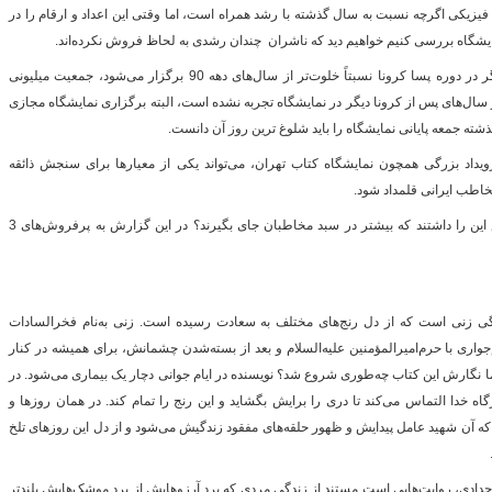
یزیکی اگرچه نسبت به سال گذشته با رشد همراه است،‌ اما وقتی این اعداد و ارقام را در
ایشگاه بررسی کنیم خواهیم دید که ناشران چندان رشدی به لحاظ فروش نکرده‌اند.
گ
از سوی دیگر نمایشگاه کتاب تهران حالا دیگر در دوره پسا کرونا نسبتاً خلوت‌تر از سال‌های دهه 90 برگزار می‌شود،‌ جمعیت میلیونی
نده از نمایشگاه در دهه 90 و ... در سال‌های پس از کرونا دیگر در نمایشگاه تجربه نشده است،‌ البته برگزاری نمایشگاه مجازی
گذشته جمعه پایانی نمایشگاه را باید شلوغ ترین روز آن دانست.
ویداد بزرگی همچون نمایشگاه کتاب تهران، می‌تواند یکی از معیارها برای سنجش ذائقه
اطب ایرانی قلمداد شود.
اما در نمایشگاه امسال کدام کتاب‌ها شانس این را داشتند که بیشتر در سبد مخاطبان جای بگیرند؟ در این گزارش به پرفروش‌های 3
گی زنی است که از دل رنج‌های مختلف به سعادت رسیده است. زنی به‌نام فخرالسادات
واری با حرم‌امیرالمؤمنین علیه‌السلام و بعد از بسته‌شدن چشمانش، برای همیشه در کنار
ا نگارش این کتاب چه‌طوری شروع شد؟ نویسنده در ایام جوانی دچار یک بیماری می‌شود. در
گاه خدا التماس می‌کند تا دری را برایش بگشاید و این رنج را تمام کند. در همان روزها و
د که آن شهید عامل پیدایش و ظهور حلقه‌های مفقود زندگیش می‌شود و از دل این روزهای تلخ
دادی، روایت‌هایی است مستند از زندگی مردی که برد آرزوهایش از برد موشک‌هایش بلندتر