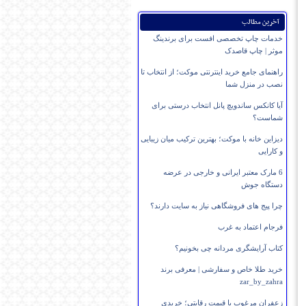
آخرین مطالب
خدمات چاپ تخصصی افست برای برندینگ
موثر | چاپ قاصدک
راهنمای جامع خرید اینترنتی موکت؛ از انتخاب تا
نصب در منزل شما
آیا کانکس ساندویچ پانل انتخاب درستی برای
شماست؟
دیزاین خانه با موکت؛ بهترین ترکیب میان زیبایی
و کارایی
6 مارک معتبر ایرانی و خارجی در عرضه
دستگاه جوش
چرا پیج های فروشگاهی نیاز به سایت دارند؟
فرجام اعتماد به غرب
کتاب آرایشگری مردانه چی بخونیم؟
خرید طلا خاص و سفارشی | معرفی برند
zar_by_zahra
زعفران مرغوب با قیمت رقابتی؛ خریدی