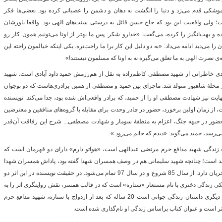
ی موشکی قدم می‌زد و دنیا را انگشت به دهان و دشمن را عصبانی کرده بود. بعضی‌ها فکر
؛ ولی واقعیت این بود که حاج حسن قائل به درستی سنت‌های الهی بود. واقعا باورشان
ده و بهت‌انگیز را کرده، می‌گفت: «خدارو شکر. پس ما بهتر از اونا می‌تونیم همون کار رو
ا می‌دید ادامه می‌داد: «به دو دلیل این کار برا ما راحت‌تره. یکی اینکه خیالمون راحته این
‌ی نصرت الهی به ما تعلق می‌گیره نه به اونا که مسلمون نیستند!»
ادی خاطراتی از شهید مصطفی کاظم‌زاده به نقل از هم‌رزمش حمید داود آبادی است. شهید
ی کاظم‌زاده در 9 شهریورماه1344 در محلۀ شاهپور متولد شد. ماجرای بین حمید و مصطفی از همین برادری‌هاست که دو نوجوان
ایت نیز شهادت مصطفی او را از حمید، که برادر واقعی‌اش شده بود، جدا می‌کند. نویسنده
، از زمان اولین برخورد، حضور در چادر وحدت برای مقابله با گروه‌های منافقین و معترضین
ضور در جبهه جنگ، اعزام به منطقۀ سومار و شهادت مصطفی... شرح این رفاقت آن‌قدر
رسد، حمید می‌گوید: «دیدم که جانم می‌رود.»
زندگی شهید مدافع حرم مرتضی عبدالهی است،‌ «هواتو دارم» دارای دو قهرمان است که
 است؛ چنانچه شهید سلیمانی هم در وصف همسران شهدا گفته بود، پاداش همسران شهدا
کمتر از شهدا نیست. کتاب در دوازده فصل جریان دارد. از سال 85 شروع و در سال 97 تمام می­‌شود. در حقیقت نویسنده در این اثر دو
یکی زندگی دختری با نام مستعار «ستاره» است که در قالب همسر، نقش روایتگری اثر را به
عهده گرفته و این قصه زیرین کتاب است و دیگری داستان زندگی جوانی است 20 ساله که بعد از ازدواج با ستاره، شهید مدافع حرم
ثر است و عنوان کتاب براساس زندگی او نام‌گذاری شده است.