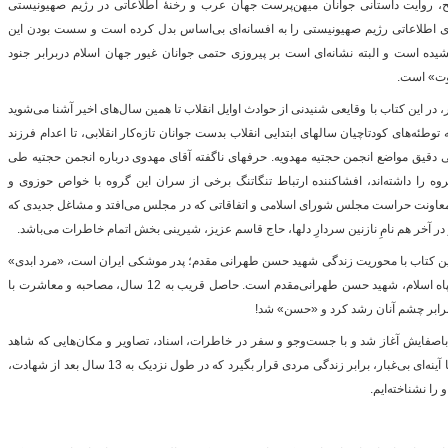
 روایت داستانی جوانان میهن‌پرست جهان عرب و رخنۀ اطلاعاتی در رژیم صهیونیستی
اطلاعاتی رژیم صهیونیستی را به افسانه‌ای بی‌اساس بدل کرده است و سست بودن این
کشیده است و البته نشانه‌ای است بر پیروزی حتمی جوانان غیور جهان اسلام دربرابر جنود
بوت» است.
 در این کتاب با وقایعی شنیدنی از حوادث اوایل انقلاب تا همین سال‌های اخیر آشنا می‌شوید
توطئه‌های کودتاچیان سالهای ابتدایی انقلاب‌ بدست جوانان تازه‌کار انقلابی، تا اعدام فرزند
ی دقیق مواضع انجمن حجتیه مهدویه. حرفهای ناگفته آقای مهدوی درباره انجمن حجتیه طی
 را داشته‌اند، افشاکننده ارتباط تنگاتنگ برخی از سران این گروه با خواص حوزوی و
عاونت حراست مجلس شورای اسلامی و اتفاقاتی که در مجلس می‌افتد و مشاغل جدیدی که
ر آخر هم نامِ نازنین سردارِ دلها، حاج قاسم عزیز، شیرینی بخش اتمام خاطرات می‌باشد.
ین کتاب با محوریت زندگی شهید حسن طهرانی مقدم؛ پدر موشکی ایران است، «مرد ابدی»
روایت مستندی از زندگی فرمانده پرآوازۀ سپاه اسلام، شهید حسن طهرانی‌مقدم است. حاصل قریب به 12 سال، مصاحبه و معاشرت با
برابر چشم آنان رشد کرد و «حسن» شد!
 باصفایش آغاز شد و با جست‌وجو و سفر در خاطرات، اسناد، تصاویر و مکان‌هایی که شاهد
حیات و شهادت او بودند، تکه تکه ساخته شد تا آینه‌ای بی‌غبار، برابر زندگی مردی قرار بگیرد که در طول نزدیک به 13 سال بعد از شهادت،
را نشناخته‌ایم.