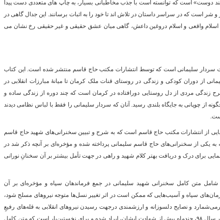
بلند دوست» است که توانسته است با جذب مخاطبانی بسیار، به چاپ های متعددی دست پیدا
و شر است که در سراسر داستان در تلاش اند تا خود را به اثبات برسانند. این جدال گاهی در
ب اسلام واقعی و اسلام دروغین داعش، گاهی میان عشق حقیقی و غیر حقیقی رخ نشان می
ت سردار سلیمانی است که توسط انتشارات مکتب حاج قاسم منتشر شده است. این کتاب
 از دوران کودکی و زندگی در روستای قنات ملک کرمان تا میانهٔ مبارزات انقلابی در
، شرح زندگی مردی از دل روستایی دورافتاده در کرمان است که چند دوره از زندگی ساده و
نه از چوپانی به جایگاه بلندی رسید. آنان که سردار سلیمانی را فقط با لباس نظامی دیدند
ست.
ی از انتشارات مکتب حاج قاسم است که به شرح و تبیین سخنرانی‌های شهید حاج قاسم
ه به یکی از سخنرانی‌های حاج قاسم سلیمانی پرداخته شده و مؤخره‌ای بر آنچه ذکر شد در
ایی برای درک و دریافت بهتر کلام شهید و راهی در جهت تأمل بیشتر بر آن سخنانِ نورانی
 که شامل متن کامل سخنرانی شهید سلیمانی در جمع فرماندهان سپاه و مؤخره‌ای بر آن
رمان‌های سپاه و آسیب‌هایی که ممکن است در اثر تغییر نسل‌ها متوجه نیروهای مسلح شود،
ی‌شمارد و نصایح دلسوزانه و ارزشمندی درجهت رسیدن نیروهای انقلابی به قله‌های رفیعِ
عزت و معنویت، ارائه می‌دهد.این سخنرانی در سال ٩٨، چندماه پیش از شهادت ایشان، ایراد شده و برای نخستین‌بار است که متن کامل