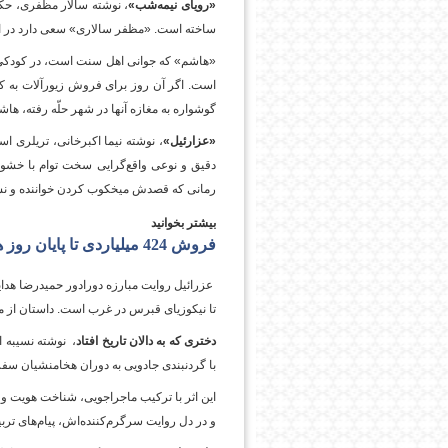
«رویای نیمه‌شب»
،‌ نوشته سالار مظفری، ح
ساخته است. «مظفر سالاری» سعی دارد در ا
«هاشم» که جوانی اهل سنت است، در کودکی ی
است. اگر آن روز برای فروش زیورآلات به 
گوشواره به مغازه آنها در شهر حلّه رفته، 
«عزارئیل»
، نوشته نیما اکبرخانی،‌ تریلری 
دقیق و نوعی واقع‌گرایی سخت توام با خشو
رمانی که قصدش میخکوب کردن خواننده و نشا
بیشتر بخوانید
فروش 424 میلیاردی تا پایان روز هشتم در نمایشگاه کتاب
عزرائیل روایت مبارزه دورادور حمیدرضا هدا
تا نیکوزیای قبرس در غرب است. داستان از ماج
دختری که به دالان تاریخ افتاد
، نوشته نسیبه ا
با گردنبندی جادویی به دوران هخامنشیان سفر م
این اثر با ترکیب ماجراجویی، شناخت هویت و آ
و در دل روایت سرگرم‌کننده‌اش، پیام‌های ترب