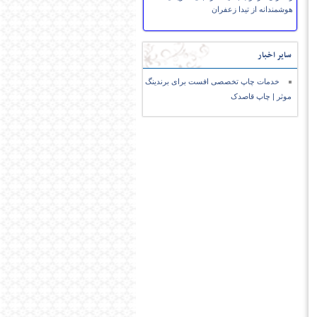
هوشمندانه از تیدا زعفران
سایر اخبار
خدمات چاپ تخصصی افست برای برندینگ
موثر | چاپ قاصدک