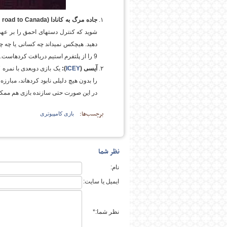
جاده مرگ به کانادا (
 road to Canada
شوید که کنترل دسته­ای احمق را بر عهده د
9 را از پلتفرم استیم دریافت کرده­است.
آیسی (
ICEY
):
یک بازی دوبعدی با نمره 4.7 از گوگل پلی. شما یک ربات هستید که وظیفه دارید با
را بدون هیچ دلیلی نابود کرده­اند، مبار
در این صورت حتی سازنده بازی هم ممکن
برچسب‌ها:
بازی کامپیوتری
نظر شما
نام:
ایمیل یا سایت:
نظر شما:*