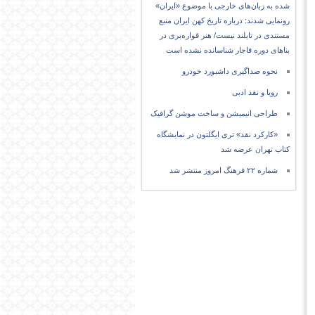
شده به زبان‌های خارجی با موضوع «ایران»
رونمایی شدند: درباره تاریخ کهن ایران منبع
مستندی در تایلند نیست/ هنر قواره‌بری در
بناهای دوره قاجار شناسانده نشده است
نحوه صداگیری داشبورد خودرو
رویا و نقد ادبی
طراحی انیمیشن و ساخت موشن گرافیک
«کارکرد نقد» تری ایگلتون در نمایشگاه
کتاب تهران عرضه شد
شماره ۲۲ فرهنگ امروز منتشر شد