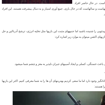
است. در حال حاضر افراد
­هاست و سال­هاست که در حال بازی، جمع آوری امتیاز و به دنبال پیشرفت هستند، این افراد
.
گ
ئویی را شنیده باشید اما جنبه­های مثبت این بازی­ها مثل تخلیه انرژی، ترشح آدرنالین و حل
بازی­های اکشن می­توان به موارد زیر اشاره کرد:
ل باعث خستگی، کسلی و ایجاد آسیب­های جبران­ ناپذیر به مغز و چشم شما می­شود.
­انگیز وجود دارد اما ما سعی کردیم بهترین­های آن ها را به شما معرفی کنیم. اکثر این بازی­ها
ا هستند: