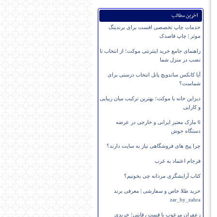
آخرین مطالب
خدمات چاپ تخصصی افست برای برندینگ
موثر | چاپ قاصدک
راهنمای جامع خرید اینترنتی موکت؛ از انتخاب تا
نصب در منزل شما
آیا کانکس ساندویچ پانل انتخاب درستی برای
شماست؟
دیزاین خانه با موکت؛ بهترین ترکیب میان زیبایی
و کارایی
6 مارک معتبر ایرانی و خارجی در عرضه
دستگاه جوش
چرا پیج های فروشگاهی نیاز به سایت دارند؟
فرجام اعتماد به غرب
کتاب آرایشگری مردانه چی بخونیم؟
خرید طلا خاص و سفارشی | معرفی برند
zar_by_zahra
زعفران مرغوب با قیمت رقابتی؛ خریدی