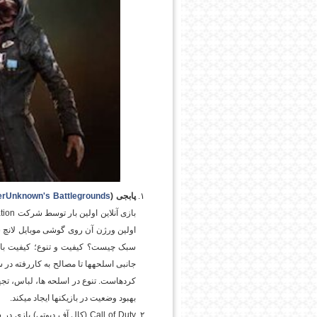
پابجی (
erUnknown's Battlegrounds
بازی آنلاین اولین بار توسط شرکت
tion
اولین ورژن آن روی گوشی موبایل لانچ شد
سبک چیست؟ کیفیت و تنوع؛ کیفیت بالای
جانبی اسلحه­ها تا مصالح به کاررفته در 
کرده­است. تنوع در اسلحه ها، لباس، تجه
بهبود وضعیت در بازیکن­ها ایجاد می­کند.
Call of Duty