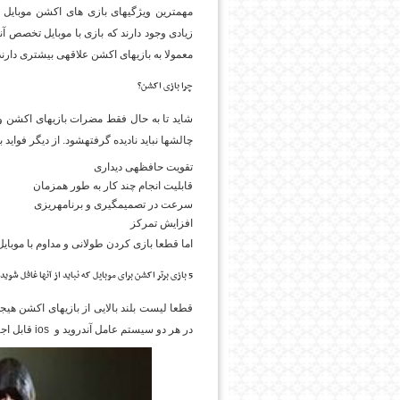
مهمترین ویژگی­های بازی های اکشن موبایل 
زیادی وجود دارند که بازی با موبایل تخصص آن
معمولا به بازی­های اکشن علاقه­ی بیشتری دارند
پایگاه اطلاع رسانی فرهن
چرا بازی اکشن؟
شاید تا به حال فقط مضرات بازی­های اکشن وید
چالش­ها نباید نادیده گرفته­شود. از دیگر فواید 
تقویت حافظه­ی دیداری
قابلیت انجام چند کار به طور هم­زمان
سرعت در تصمیم­گیری و برنامه­ریزی
افزایش تمرکز
اما قطعا بازی کردن طولانی و مداوم با موبای
5 بازی برتر اکشن برای موبایل که نباید از آن­ها غافل شوید.
قطعا لیست بلند بالایی از بازی­های اکشن هیجان
در هر دو سیستم عامل آندروید و
ios
قابل اجر