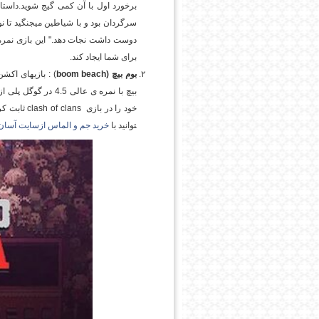
برخورد اول با آن کمی گیج شوید.داست
سرگردان بود و با شیاطین می­جنگید تا نو
برای شما ایجاد کند.
بوم بیچ (
boom beach
) : بازی­های اک
بیچ با نمره ی عالی
خود را در بازی
clash of clans
ثابت کرده
توانید با
خرید جم و الماس ازسایت آسان