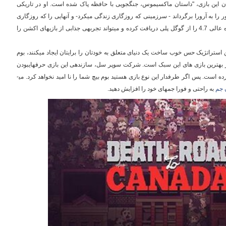
ان این بازی، "داستان ماکسیموس، جنگجویی با حافظه پاک شده است. او در تاریکی
ر را به آرورا برگرداند - سرزمینی که روزگاری زندگی می­کرد- و آنهایی را که روزگاری
دوست داشت نجات دهد." این بازی نمره عالی 4.7 را از گوگل پلی دریافت کرده و می­تواند تجربه­ی جذابی از بازی­های اکشن را
شن استراتژیک حس خوب ساخت یک دنیای متعلق به خودتان را برایتان ایجاد می­کنند، بوم
 4.5 در گوگل پلی از بهترین بازی های این سبک است. شرکت سوپر سل، سازنده­ی این بازی حرفه­ای­بودن
 است. پس اگر طرفدار این نوع بازی هستید بوم بیچ شما را نا امید نخواهد کرد. می­
 جم
به راحتی و فورا جم­های خود را افزایش دهید.