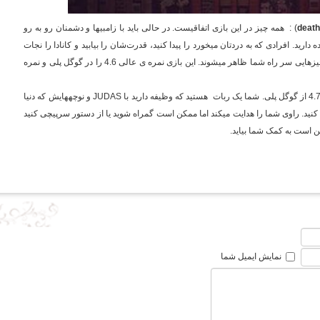
death
) : همه چیز در این بازی اتفاقی­ست. در حالی باید با زامبی­ها و دشمنان رو به رو
ارید. افرادی که به دردتان می­خورد را پیدا کنید، قدرت‌شان را بیابید و کانادا را نجات
دهید. هیچکس نمی­داند چه کسانی یا چه چیزهایی سر راه شما ظاهر می­شوند. این بازی نمره ی عالی 4.6 را در گوگل پلی و نمره
JUDAS
و نوچه­هایش که دنیا
زه کنید. راوی شما را هدایت می­کند اما ممکن است گمراه شوید یا از دستور سرپیچی کنید
 است به کمک شما بیاید.
نمایش ایمیل شما