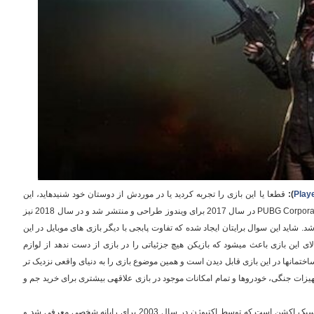
Play
):
قطعا یا این بازی را تجربه کردید یا در موردش از دوستان خود شنیده­اید، این
PUBG Corpora
در سال 2017 برای ویندوز طراحی و منتشر شد و در سال 2018 نیز
. شاید این سوال برایتان ایجاد شده که تفاوت پابجی با دیگر بازی های موبایل در این
 این بازی باعث می­شود که بازیکن هیچ جزئیاتی را در بازی از دست ندهد از لوازم
ساختمان­ها در این بازی قابل دیدن است و همین موضوع بازی را به دنیای واقعی نزدیک تر
یزات جنگی، خودروها و تمام امکانات موجود در بازی علاقه­ی بیشتری برای خرید جم و
(کال آف دیوتی) بازی در سبک اکشن است که توسط اکتیوژن در سال 2003 برای رایانه شخصی معرفی شد و