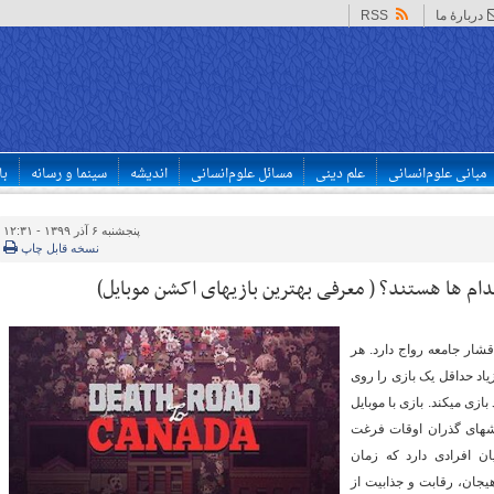
دربارهٔ ما
RSS
مبانی علوم‌انسانی
علم دینی
مسائل علوم‌انسانی
اندیشه
سینما و رسانه
با
پنجشنبه ۶ آذر ۱۳۹۹ - ۱۲:۳۱
نسخه قابل چاپ
ام ها هستند؟ ( معرفی بهترین بازیهای اکشن موبایل)
قشار جامعه رواج دارد. هر
اد حداقل یک بازی را روی
ی می­کند. بازی با موبایل
روش­های گذران اوقات فرغت
ان افرادی دارد که زمان
هیجان، رقابت و جذابیت از