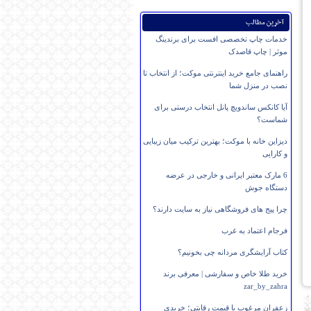
آخرین مطالب
خدمات چاپ تخصصی افست برای برندینگ
موثر | چاپ قاصدک
راهنمای جامع خرید اینترنتی موکت؛ از انتخاب تا
نصب در منزل شما
آیا کانکس ساندویچ پانل انتخاب درستی برای
شماست؟
دیزاین خانه با موکت؛ بهترین ترکیب میان زیبایی
و کارایی
6 مارک معتبر ایرانی و خارجی در عرضه
دستگاه جوش
چرا پیج های فروشگاهی نیاز به سایت دارند؟
فرجام اعتماد به غرب
کتاب آرایشگری مردانه چی بخونیم؟
خرید طلا خاص و سفارشی | معرفی برند
zar_by_zahra
زعفران مرغوب با قیمت رقابتی؛ خریدی