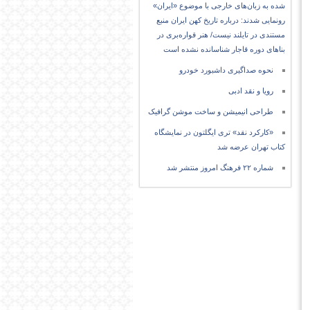
شده به زبان‌های خارجی با موضوع «ایران»
رونمایی شدند: درباره تاریخ کهن ایران منبع
مستندی در تایلند نیست/ هنر قواره‌بری در
بناهای دوره قاجار شناسانده نشده است
نحوه صداگیری داشبورد خودرو
رویا و نقد ادبی
طراحی انیمیشن و ساخت موشن گرافیک
«کارکرد نقد» تری ایگلتون در نمایشگاه
کتاب تهران عرضه شد
شماره ۲۲ فرهنگ امروز منتشر شد