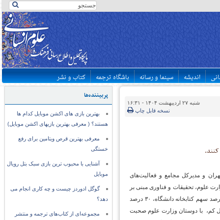
انی
اندیشه
سینما و رسانه
باشگاه ترجمه
کتاب و نشر
پربیننده‌ها
شنبه ۲۷ اردیبهشت ۱۴۰۴ - ۱۶:۳۱
نسخه قابل چاپ
بهترین بازی های اکشن موبایل کدام ها
هستند؟ ( معرفی بهترین بازیهای اکشن موبایل)
معرفی بهترین قرص ویتامین برای رفع
خستگی
آشنایی با محبوب ترین بازی سبک بتل رویال
موبایل
هران و مدیرکل مجامع و فعالیت‌های
ارت علوم، تحقیقات و فناوری مبنی بر
گوگل ادوردز چیست و چه کاری انجام می
تجهیز و تأمین کتاب‌های ۴۳ کتابخانه بر اساس فهرست وزارت علوم، گفت: در ابتدا قرار بود ۴۰ درصد سهم کتابخانه دانشگاه، ۳۰ درصد
دهد؟
 اما با توجه به استقبال کم، با دوستان وزارت علوم صحبت
مجموعه‌ای از کتاب‌های ترجمه و منتشر