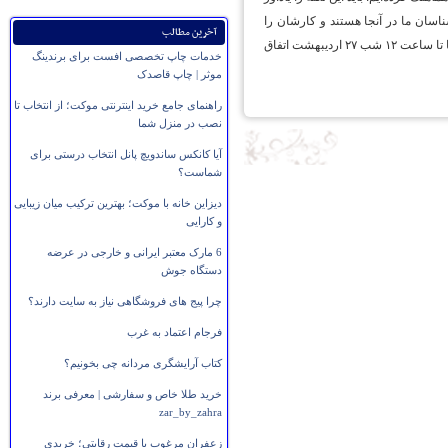
اسان ما در آنجا هستند و کارشان را
آخرین مطالب
ادامه می‌دهند و کتاب‌ها را به دانشگاه‌ها یا هر جای دیگری پست خواهند کرد. صدور خیلی از فاکتورها تا ساعت ۱۲ شب ۲۷ اردیبهشت اتفاق
خدمات چاپ تخصصی افست برای برندینگ
موثر | چاپ قاصدک
راهنمای جامع خرید اینترنتی موکت؛ از انتخاب تا
نصب در منزل شما
آیا کانکس ساندویچ پانل انتخاب درستی برای
شماست؟
دیزاین خانه با موکت؛ بهترین ترکیب میان زیبایی
و کارایی
6 مارک معتبر ایرانی و خارجی در عرضه
دستگاه جوش
چرا پیج های فروشگاهی نیاز به سایت دارند؟
فرجام اعتماد به غرب
کتاب آرایشگری مردانه چی بخونیم؟
خرید طلا خاص و سفارشی | معرفی برند
zar_by_zahra
زعفران مرغوب با قیمت رقابتی؛ خریدی