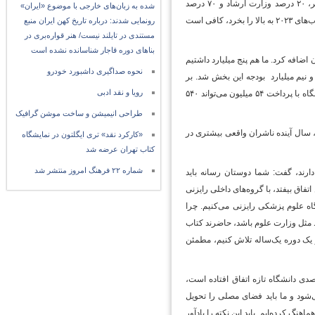
کردیم و قرار شد سهم کتابخانه‌ها را به ۱۰ درصد کاهش دهیم (۱۰ درصد کتابخانه، ۱۰ درصد ناشر، ۲۰ درصد وزارت ارشاد و ۷۰ درصد
شده به زبان‌های خارجی با موضوع «ایران»
وزارت علوم). فرض کنید کتابخانه‌ای می‌خواهد یک میلیارد تومان کتاب از بخش ناشران خارجی، کتاب‌های ۲۰۲۳ به بالا را بخرد، کافی است
رونمایی شدند: درباره تاریخ کهن ایران منبع
مستندی در تایلند نیست/ هنر قواره‌بری در
بناهای دوره قاجار شناسانده نشده است
 اضافه کرد. ما هم پنج میلیارد داشتیم
نحوه صداگیری داشبورد خودرو
ارده و نیم میلیارد ‌ بودجه این بخش شد. بر
رویا و نقد ادبی
اساس تقسیم‌بندی صورت‌گرفته مثلاً ۵۴۰ میلیون تومان سهم دانشگاه اصفهان می‌شد که این دانشگاه با پرداخت ۵۴ میلیون می‌تواند ۵۴۰
طراحی انیمیشن و ساخت موشن گرافیک
، سال آینده ناشران واقعی بیشتری در
«کارکرد نقد» تری ایگلتون در نمایشگاه
کتاب تهران عرضه شد
شماره ۲۲ فرهنگ امروز منتشر شد
 دارند، گفت: شما دوستان رسانه باید
اتفاق بیفتد، با گروه‌های داخلی رایزنی
اه علوم پزشکی رایزنی می‌کنیم. چرا
یط مثل وزارت علوم باشد، حاضرند کتاب
در یک دوره یک‌ساله تلاش کنیم، مطمئن
ع و فعالیت‌های فرهنگی وزارت فرهنگ و ارشاد اسلامی با بیان اینکه سهم ۱۰ درصدی دانشگاه تازه اتفاق افتاده است،
م گرفته‌ایم. نمایشگاه روز ۲۷ اردیبهشت تمام می‌شود و ما باید فضای مصلی را تحویل
نگ کرده‌ایم. باید این نکته را یادآور