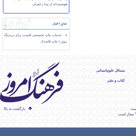
هوشمندانه از تیدا زعفران
سایر اخبار
خدمات چاپ تخصصی افست برای برندینگ
موثر | چاپ قاصدک
مسائل علوم‌انسانی
کتاب و نشر
است
بازگشت به بالا
" مجاز است