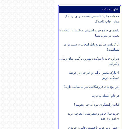
آخرین مطالب
خدمات چاپ تخصصی افست برای برندینگ
موثر | چاپ قاصدک
راهنمای جامع خرید اینترنتی موکت؛ از انتخاب تا
نصب در منزل شما
آیا کانکس ساندویچ پانل انتخاب درستی برای
شماست؟
دیزاین خانه با موکت؛ بهترین ترکیب میان زیبایی
و کارایی
6 مارک معتبر ایرانی و خارجی در عرضه
دستگاه جوش
چرا پیج های فروشگاهی نیاز به سایت دارند؟
فرجام اعتماد به غرب
کتاب آرایشگری مردانه چی بخونیم؟
خرید طلا خاص و سفارشی | معرفی برند
zar_by_zahra
زعفران مرغوب با قیمت رقابتی؛ خریدی