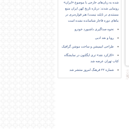
شده به زبان‌های خارجی با موضوع «ایران»
رونمایی شدند: درباره تاریخ کهن ایران منبع
مستندی در تایلند نیست/ هنر قواره‌بری در
بناهای دوره قاجار شناسانده نشده است
نحوه صداگیری داشبورد خودرو
رویا و نقد ادبی
طراحی انیمیشن و ساخت موشن گرافیک
«کارکرد نقد» تری ایگلتون در نمایشگاه
کتاب تهران عرضه شد
شماره ۲۲ فرهنگ امروز منتشر شد