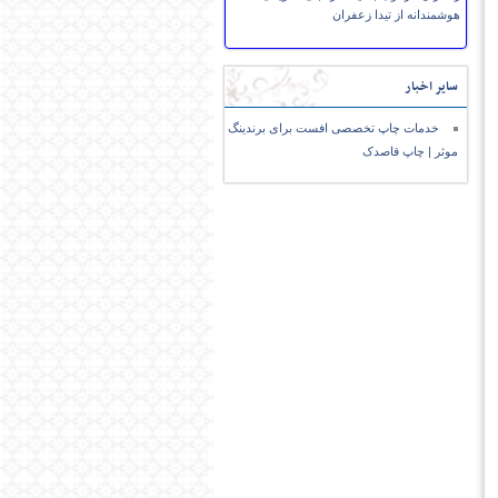
هوشمندانه از تیدا زعفران
سایر اخبار
خدمات چاپ تخصصی افست برای برندینگ
موثر | چاپ قاصدک