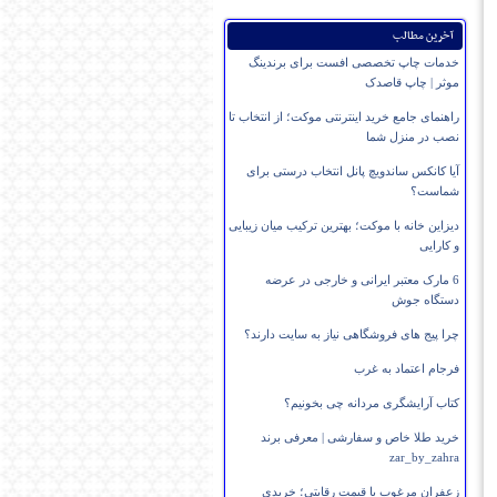
آخرین مطالب
خدمات چاپ تخصصی افست برای برندینگ
موثر | چاپ قاصدک
راهنمای جامع خرید اینترنتی موکت؛ از انتخاب تا
نصب در منزل شما
آیا کانکس ساندویچ پانل انتخاب درستی برای
شماست؟
دیزاین خانه با موکت؛ بهترین ترکیب میان زیبایی
و کارایی
6 مارک معتبر ایرانی و خارجی در عرضه
دستگاه جوش
چرا پیج های فروشگاهی نیاز به سایت دارند؟
فرجام اعتماد به غرب
کتاب آرایشگری مردانه چی بخونیم؟
خرید طلا خاص و سفارشی | معرفی برند
zar_by_zahra
زعفران مرغوب با قیمت رقابتی؛ خریدی