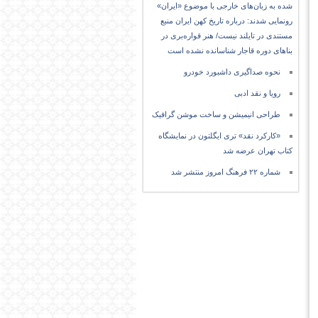
شده به زبان‌های خارجی با موضوع «ایران»
رونمایی شدند: درباره تاریخ کهن ایران منبع
مستندی در تایلند نیست/ هنر قواره‌بری در
بناهای دوره قاجار شناسانده نشده است
نحوه صداگیری داشبورد خودرو
رویا و نقد ادبی
طراحی انیمیشن و ساخت موشن گرافیک
«کارکرد نقد» تری ایگلتون در نمایشگاه
کتاب تهران عرضه شد
شماره ۲۲ فرهنگ امروز منتشر شد