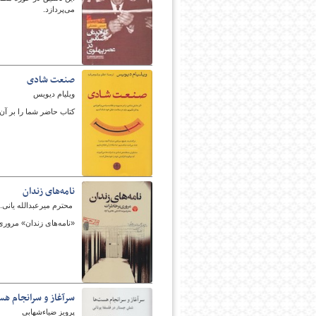
می‌پردازد.
صنعت شادی
ویلیام دیویس
کتاب حاضر شما را بر آن م
امروز
نامه‌های زندان
محترم میرعبدالله یانی. 
«نامه‌های زندان» مروری
سرآغاز و سرانجام ه
پرویز ضیاء‌شهابی