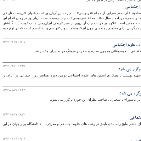
هی به سیر جامعۀ ایرانی در ادوار مختلف؛
 اجتماعی
 مصاحبۀ علی‌اصغر ضرابی از مجلۀ «فردوسی» با امیرحسین آریان‌پور تحت عنوان «بن‌بست تاریخی
علوم اجتماعی» است که در شمارۀ مردادماه سال 1346 مجلۀ «فردوسی» به چاپ رسیده است. آریان‌پور در زمان انجام این
به ممکن است علاوه بر قرائت چپ آریان‌پور از سیر تاریخی ایران‌زمین جالب توجه آید، گذاشتن
ندارگرایی برای مفاهیم پیچیده‌ای چون ابژکتیویسم، سوبژکتیویسم و ایدئالیسم است که در نوع خود
۱۳۹۴-۰۹-۱۵ ۱۱:۱۵
تاب علوم اجتماعی
جتماعی با موضوعاتی همچون محرم و صفر در فرهنگ مردم ایران منتشر شد.
۱۳۹۴-۰۹-۱۰ ۱۲:۴۵
رگزار می‌ شود
هید بهشتی با همکاری انجمن های علوم اجتماعی دومین دوره همایش روز اجتماعی در ایران را
۱۳۹۴-۰۸-۲۷ ۱۶:۴۵
گزار می شود
بر عاشورا» با سخنرانی صاحب نظران این حوزه برگزار می شود.
۱۳۹۴-۰۸-۱۷ ۰۹:۳۰
جتماعی
بنیانگذار پايگاه استنادی علوم جهان اسلام (ISC) از انتشار نتایج رتبه بندی تایمز در رشته های علوم اجتماعی و معرفی ۱۰۰ دانشگاه برتر جهان در این
۱۳۹۴-۰۷-۱۴ ۱۴:۱۶