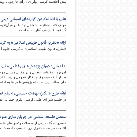
پیش اجلاسیه کرسی نوآوری «ارائه چارچوبی روش
علم، با اضافه‌کردن گزاره‌های آسمانی دینی
پایگاه اطلاع رسانی فرهن
مولف کتاب «نظریه اجتماعی ارتباط در قرآن» پی
گاه توسط یک فرد آغاز نشده است.
ارائه «نظریه قانون طبیعی اسلامی» به کر
«نظریه قانون طبیعی اسلامی» به کرسی علوم اجتم
حاجیانی: دوران پژوهش‌های مقطعی و تك‌نگ
امروزه، تحقيقات انفعالي و در مقابل مسائل موج
بعد از اينكه موضوع در افكار عمومي و روشنفكر
جان مطلب اين است كه پژوهش‌ها در علوم اجتماع
ارائه طرح «انگیزه نهضت حسینی، احیای ام
در جلسه شورای علمی کرسی علوم اجتماعی نظری
معضل فلسفه اسلامی در جریان سازی علوم 
خسروپناه گفت: یکی از معضلات وکمبودهای فلسفه
اقتصاد، سیاست، حقوق، روانشناسی جامعه شناس