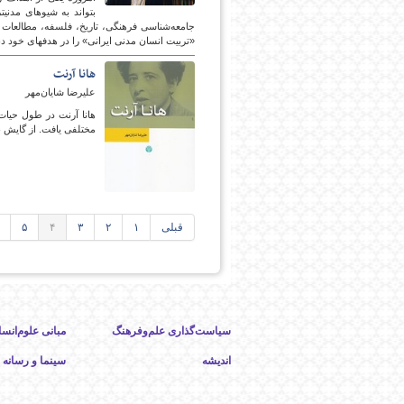
«تربیت انسان مدنی ایرانی» را در هدف‎های خود دنبال کرده‎اند.
هانا آرنت
علیرضا شایان‌مهر
هانا آرنت در طول حیا
مختلفی یافت. از گایش ب
قبلی
۱
۲
۳
۴
۵
سیاست‌گذاری علم‌وفرهنگ
مبانی علوم‌انسا
اندیشه
سینما و رسانه