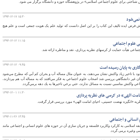
 شناختی برای علوم اجتماعی اسلامی» در پژوهشگاه حوزه و دانشگاه برگزار می شود.
۱۳۹۴-۱۲-۱۷ ۱۵:۳۰
 نمی‌شود
گ
ش فرض ایده تالیف این کتاب را بر این اصل دانست که تولید علم یک هویت جمعی است و علم هیچ
۱۳۹۴-۱۲-۱۲ ۱۱:۱۵
سی علوم اجتماعی
اعی هیأت حمایت از کرس­های نظریه پردازی، نقد و مناظره ارائه شد.
۱۳۹۴-۱۲-۱۲ ۰۹:۴۵
اری به پايان رسيده است
ود با تاخير زياد واكنش نشان مي‌دهند، به عنوان مثال مساله آب و بحران كم آبي كه مطرح مي‌شود
ان غير دانشگاهي بررسي شد اصحاب علوم اجتماعي به فكر مي‌افتند كه به مساله آب هم بپردازند،
ي واكنش مناسبي نسبت به مسائل ندارند، حتي برخي تاخيرها به يك دهه برمي‌گردد.
۱۳۹۴-۱۲-۰۱ ۱۱:۳۰
امت الهی» در کرسی های نظریه پردازی
ه «انگیزه نهضت حسینی، احیای امامت الهی» مورد بررسی قرار گرفت.
۱۳۹۴-۱۱-۲۶ ۱۳:۴۵
انسانی و اجتماعی
 اسلامی به کارکرد وکاربرد فلسفه و جریان سازی آن در حوزه های علوم انسانی و اجتماعی مانند
ی وغیره برمی گردد.