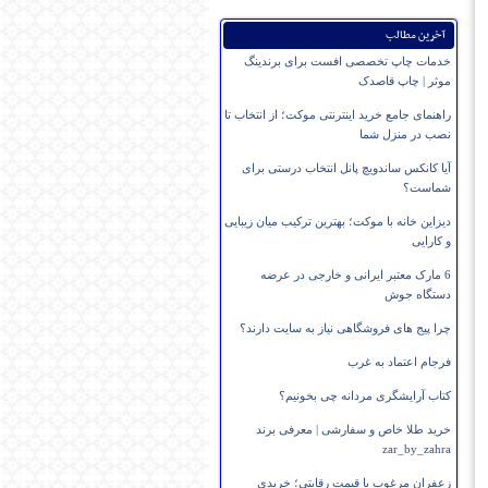
آخرین مطالب
خدمات چاپ تخصصی افست برای برندینگ
موثر | چاپ قاصدک
راهنمای جامع خرید اینترنتی موکت؛ از انتخاب تا
نصب در منزل شما
آیا کانکس ساندویچ پانل انتخاب درستی برای
شماست؟
دیزاین خانه با موکت؛ بهترین ترکیب میان زیبایی
و کارایی
6 مارک معتبر ایرانی و خارجی در عرضه
دستگاه جوش
چرا پیج های فروشگاهی نیاز به سایت دارند؟
فرجام اعتماد به غرب
کتاب آرایشگری مردانه چی بخونیم؟
خرید طلا خاص و سفارشی | معرفی برند
zar_by_zahra
زعفران مرغوب با قیمت رقابتی؛ خریدی