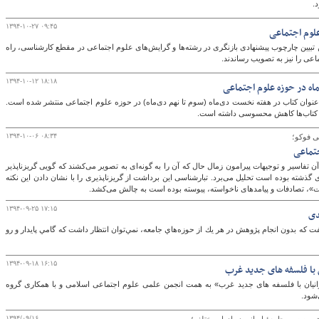
.
۱۳۹۴-۱۰-۲۷ ۰۹:۴۵
علوم اجتماعی
بیین چارچوب پیشنهادی بازنگری در رشته‌ها و گرایش‌های علوم اجتماعی در مقطع کارشناسی، راه
عی را نیز به تصویب رساندند.
۱۳۹۴-۱۰-۱۲ ۱۸:۱۸
ر اساس اطلاعات آماری موسسه خانه کتاب ۶۴ عنوان کتاب در هفته نخست دی‌ماه (سوم تا نهم دی‌ماه) در حوزه علوم اجتماعی منتشر شده است.
ه کتاب‌ها کاهش محسوسی داشته است.
۱۳۹۴-۱۰-۰۶ ۰۸:۳۴
ی فوکو؛
جتماعی
 تفاسیر و توجیهات پیرامون زمال حال که آن را به گونه‌ای به تصویر می‌کشند که گویی گریزناپذیر
ی گذشته بوده است تحلیل می‌برد. تبارشناسی این برداشت از گریزناپذیری را با نشان دادن این نکته
ات»، تصادفات و پیامدهای ناخواسته، پیوسته بوده است به چالش می‌کشد.
۱۳۹۴-۰۹-۲۵ ۱۷:۱۵
دی
ت كه بدون انجام پژوهش در هر يك از حوزه‌هاي جامعه، نمي‌توان انتظار داشت كه گامي پايدار و رو
۱۳۹۴-۰۹-۱۸ ۱۶:۱۵
ن با فلسفه های جدید غرب
انیان با فلسفه های جدید غرب» به همت انجمن علمی علوم اجتماعی اسلامی و با همکاری گروه
شود.
۱۳۹۴/۰۹/۱۶