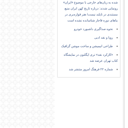
شده به زبان‌های خارجی با موضوع «ایران»
رونمایی شدند: درباره تاریخ کهن ایران منبع
مستندی در تایلند نیست/ هنر قواره‌بری در
بناهای دوره قاجار شناسانده نشده است
نحوه صداگیری داشبورد خودرو
رویا و نقد ادبی
طراحی انیمیشن و ساخت موشن گرافیک
«کارکرد نقد» تری ایگلتون در نمایشگاه
کتاب تهران عرضه شد
شماره ۲۲ فرهنگ امروز منتشر شد