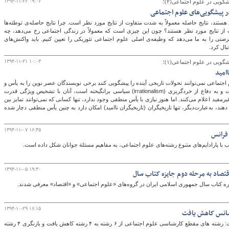
۱۳۹۴-۱۱-۲۶ ۰۹:۰۶
شگویی در علوم اجتماعی(۲)؛
در پیشگویی‌های علوم اجتماعی
هستند، نتایج حاصله معمولاً به شدت متفاوت از نتایج مورد نظر است. چرا نتایج حاصله‌ی توطئه‌ها
 از نتایج مورد نظر هستند؟ چون این چیزی است که معمولاً در زندگی اجتماعی رخ می‌دهد، چه
صتی را به ما می‌دهد که وظیفه‌ی اصلی علوم اجتماعی تئوریکی را تعیین کنیم. باید واکنش‌های
ال کرد.
۱۳۹۴-۱۱-۲۱ ۱۰:۰۳
شگویی در علوم اجتماعی(۱)؛
امید
 اجتماعی نمی‌توانند تحولات تاریخی آینده را پیشگویی کنند برخی نویسندگان عصر نوین را به یأس و
نومیدی سوق داده است و به دفاع از خردگریزی (irrationalism) سیاسی برانگیخته است، آنان با تشخیص ویژگی قدرت
ید اعلام می‌کنند. اما هنوز نیازی با یأس منطقی وجود ندارد، تنها کسانی که نمی‌توانند تمایز بین
د، به‌عبارت‌دیگر، تنها تاریخیگران (تاریخیگران ناامید) امکان دارد به چنین یأس منطقی دچار شده
۱۳۹۴-۱۱-۰۷ ۱۶:۴۵
 فرانس
 با پارادایم‌های متنوع رشته‌های علوم اجتماعی، به مفاهیم مسئلة جوانان شکل داده است.
۱۳۹۴-۱۱-۰۵ ۱۹:۳۰
وره کتاب سال جمهوری اسلامی ایران در گروه‌های «علوم اجتماعی» و «اقتصاد» معرفی شدند.
۱۳۹۴-۱۰-۲۹ ۱۶:۱۵
یسانس کاهش یافت
رئیس کارگروه علوم اجتماعی شورای تحول گفت: رشته های مقطع کارشناسی علوم اجتماعی از ۶ رشته به ۴ رشته کاهش یافت و بازنگری ۴ رشته