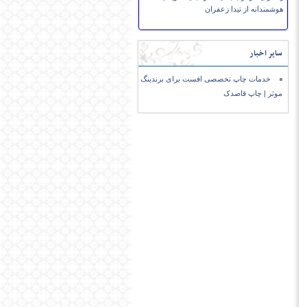
هوشمندانه از تیدا زعفران
سایر اخبار
خدمات چاپ تخصصی افست برای برندینگ
موثر | چاپ قاصدک