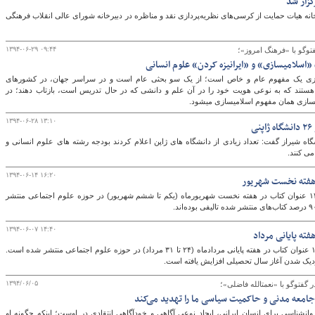
زار شد
هیات حمایت از کرسی‌های نظریه‌پردازی نقد و مناظره در دبیرخانه شورای عالی انقلاب فرهنگی
۱۳۹۴-۰۶-۲۹ ۰۹:۴۴
»؛
 کردن» علوم انسانی
ی‌سازی و اسلامی‎سازی یک مفهوم عام و خاص است؛ از یک سو بحثی عام است و در سراسر جهان، در کشورهای
 هستند که به نوعی هویت خود را در آن علم و دانشی که در حال تدریس است، بازتاب دهند؛ در
۱۳۹۴-۰۶-۲۸ ۱۳:۱۰
 شیراز گفت: تعداد زیادی از دانشگاه های ژاپن اعلام کردند بودجه رشته های علوم انسانی و
می کنند.
۱۳۹۴-۰۶-۱۴ ۱۶:۲۰
بر اساس اطلاعات آماری موسسه خانه کتاب ۱۳۹ عنوان کتاب در هفته نخست شهریورماه (یکم تا ششم شهریور) در حوزه علوم اجتماعی منتشر
۱۳۹۴-۰۶-۰۷ ۱۴:۴۰
بر اساس اطلاعات آماری موسسه خانه کتاب ۱۹۸ عنوان کتاب در هفته پایانی مردادماه (۲۴ تا ۳۱ مرداد) در حوزه علوم اجتماعی منتشر شده است.
زدیک شدن آغاز سال تحصیلی افزایش یافته است.
۱۳۹۴/۰۶/۰۵
ه فاضلی»؛
 جامعه مدنی و حاکمیت سیاسی ما را تهدید می‌کند
امروزه یکی از اهداف روان‎شناسی برای انسان ایرانی، ایجاد نوعی آگاهی و خودآگاهی انتقادی در اوست؛ اینکه چگونه او