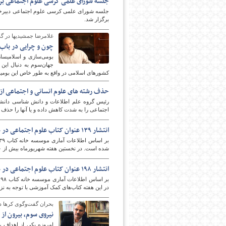
جلسه شورای علمی کرسی علوم اجتماعی برگ
جلسه شورای علمی کرسی علوم اجتماعی دبیرخانه 
برگزار شد.
غلامرضا جمشیدیها در گفت‎وگو با «فرهنگ امروز
چون و چرایی در باب «اسلامی‎سازی» و «ایرانیزه
بوم
جهان‌سوم به دنبال این
کشورهای اسلامی در واقع به طور خاص این بومی‎سازی همان مفهوم اسلامی‎سازی می‎شود.
حذف رشته های علوم انسانی و اجتماعی از ۲۶ دانشگاه ژاپنی
رئیس گروه علم اطلاعات و دانش شناسی دانشگاه
اجتماعی را به شدت کاهش داده و یا آنها را حذف 
انتشار ۱۳۹ عنوان کتاب علوم اجتماعی در هفته نخست شهریور
شده است. در نخستین هفته شهریورماه بیش از ۹۰ درصد کتاب‌های منتشر شده تالیفی بوده‌اند.
انتشار ۱۹۸ عنوان کتاب علوم اجتماعی در هفته پایانی مرداد
در این هفته کتاب‌های کمک آموزشی با توجه به ن
بحران گفت‌وگوی کرها در گفت‎وگو با «نعمت‎الل
نیروی سوم، بیرون از