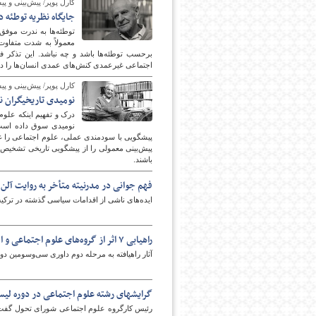
کارل پوپر/ پیش‌بینی و پی
جایگاه نظریه توطئه 
توطئه‌ها به ندرت موفق 
معمولاً به شدت متفاوت
برحسب توطئه‌ها باشد و چه نباشد. این تذکر فر
اجتماعی غیرعمدی کنش‌های عمدی انسان‌ها را دنب
کارل پوپر/ پیش‌بینی و پی
نومیدی تاریخیگران نا
درک و تفهیم اینکه علوم
پیشگویی با سودمندی عملی، علوم اجتماعی را غیرمف
پیش‌بینی معمولی را از پیشگویی تاریخی تشخیص دهن
باشند.
فهم جوانی در مدرنيته متأخر به روایت آلن
ایده‌های ناشی از اقدامات سیاسی گذشته در ترکیب
راهیابی ۷ اثر از گروه‌های علوم اجتماعی و اقتصاد به مرحله دوم جایزه کتاب سال
آثار راهیافته به مرحله دوم داوری سی‌وسومین د
گرایشهای رشته علوم اجتماعی در دوره ل