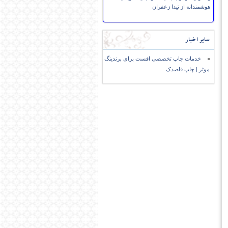
هوشمندانه از تیدا زعفران
سایر اخبار
خدمات چاپ تخصصی افست برای برندینگ
موثر | چاپ قاصدک