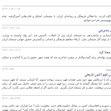
۱۴۰۴-۰۱-۲۶ ۱۰:۱۷
ی تاکید کردند: ما فعالان فرهنگی و رسانه‌ای ایران، با چشمانی اشکبار و قلب‌هایی آتش‌گرفته، تمام
صهیونیستی فرا می‌خوانیم.
۱۴۰۴-۰۱-۲۶ ۰۹:۱۲
ی مدیریتی
فارابی در سال ۱۳۶۲، با هدف بازسازی و سامان‌دهی به سینمای ایران پس از انقلاب، تأسیس شد. این نهاد وابسته به وزارت
از تولید آثار سینمایی ملی، ارتقاء مفاهیم فرهنگی و انسانی، و گسترش حضور جهانی سینمای ایران
۱۴۰۴-۰۱-۲۶ ۰۸:۰۹
معنا کرد
ری بهانه‌ای برای گشت‌وگذار در مقبره شاعری شد که هفت شهر عشق را زیر پا گذاشت و عرفان
۱۴۰۴/۰۱/۲۵
بری؛
ان فهم اکنون تاریخی
م که با ابرچالش مهم خود یعنی فقدان فهم درست مواجه شویم. آیا کسانی نیستند که فهم درست
ه باشند، اما مشکل گشای ما این نیست، زیرا فهم درست را به نحو جمعی حاصل نمی‌کنیم. آن زمان
 در موقعیت عمل و حل مسئله قرار بگیریم. باید بدانیم اگر از لحظه طلایی تدبیر بگذرد، آن زمان
۱۴۰۴-۰۱-۲۵ ۱۲:۲۹
 سوریه و افغانستان کسی در مقابل حکومت‌های جدید مقاومت نکرد؟ چرا هزاران نفر حاضر بودند
راد حاضر نبودند مقاومت کرده و از کشور خودشان به‌عنوان یک آرمان دفاع کنند؟ این پرسش مهمی