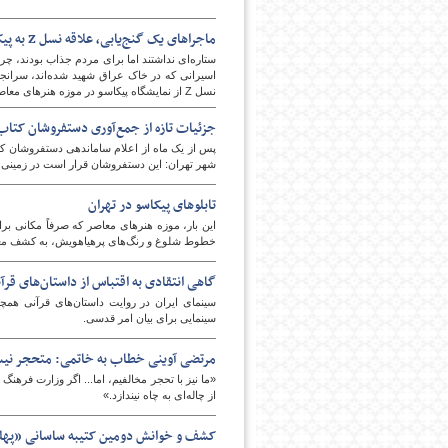
ماجراهای یک گنج‌یابی، علاقه نسل Z به پیکاسو و یک نیاز مهم صدا و سیما
ستاره‌ای نداشتند اما برای مردم جذاب بودند، چر
اسیرانی که در خاک عراق شهید شده‌اند، سرانج
نسل Z از نمایشگاه پیکاسو در موزه هنرهای معاصر استقبال کرد؟ و ... از جمله اخبار این هفته فرهنگی هنری ایسنا بودند.
جزئیات تازه از جمع‌آوری دستفروشان کتاب 
پس از یک ماه از اعلام ساماندهی دستفروشان ک
شهر تهران: این دستفروشان قرار است در زمینی در
تابلوهای پیکاسو در تهران
این بار، موزه هنرهای معاصر که صرفاً مکانی برای
خطوط شلوغ و رنگ‌های پرهیاهویش، به کشف معنا
گاهی انتقادی به اقتباس از داستان‌های قرآ
سینمای ایران در روایت داستان‌های قرآنی همچن
سینمایی برای بیان امر قدسی.
مرتضی آوینی خطاب به خاتمی: متحجر نیستیم
«ما نیز با تحجر مخالفیم، اما... اگر وزارت فرهنگ 
از چاله‌ای به چاه نیندازد.»
کشف و خوانش دومین کتیبه ساسانی «پهل