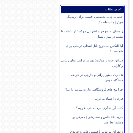
آخرین مطالب
خدمات چاپ تخصصی افست برای برندینگ
موثر | چاپ قاصدک
راهنمای جامع خرید اینترنتی موکت؛ از انتخاب تا
نصب در منزل شما
آیا کانکس ساندویچ پانل انتخاب درستی برای
شماست؟
دیزاین خانه با موکت؛ بهترین ترکیب میان زیبایی
و کارایی
6 مارک معتبر ایرانی و خارجی در عرضه
دستگاه جوش
چرا پیج های فروشگاهی نیاز به سایت دارند؟
فرجام اعتماد به غرب
کتاب آرایشگری مردانه چی بخونیم؟
خرید طلا خاص و سفارشی | معرفی برند
zar_by_zahra
زعفران مرغوب با قیمت رقابتی؛ خریدی