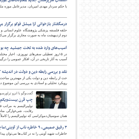
انتصاب سرپرستان جدید معاونت‌های موزه 
با حکم سردار مهدی امیریان، مدیرعامل موزه م
درسگفتار بازخوانی آرا میشل فوکو برگزار م
حلقه فلسفه پزشکی پژوهشگاه علوم انسانی و مط
دوم اردیبهشت ماه به صورت مجازی برگزار می‌کن
آسیب‌های وارد شده به تخت جمشید چه بوده
در ۱۵روز تعطیلی سفرهای نوروزی، اخبار م
آسیب به آثار تاریخی در آن، افکار عمومی را درگیر خود 
نقد و بررسی رابطه دین و دولت در اندیشه 
حث از رابطه دین و دولت یکی از مهم‏ترین مباحث 
رویکرد تحلیلی و اسنادی به بررسی این موضوع در ا
گفت‌وگو با انزو تراورسو
چپ قرن بیست‌ویکم و 
نولیبرالیسم به مراتب 
‌رقابت، شی‌ءوارگی منا
همان سوسیال‌دموکراسی که نولیبرالیسم را کاملاً
۳ رفیق صمیمی، ۹ خاطره ناب از آوینی؛ماجرای قهر و آشتی با جبهه
خاطرات شهید آوینی را نه در کتاب‌ها می‌توان پیدا 