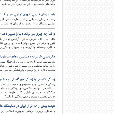
هیأت‌های متخصص در این سرزمین آغاز می‌شود.
باید درهای فارابی به روی تمامی سینماگران 
پایگاه اطلاع رسانی فرهن
رئیس سازمان سینمایی در آیین معارفه مدیرعامل ج
تمامی سینماگران باز باشد، به گونه‌ای که تضارب آر
واقعاً چه چیزی می‌تواند دنیا را تغییر دهد؟
کتاب جدید گال بکرمن، سکوت آرامش قبل از طوفا
تغییر بنیادینی در سطح جهان است. او در این کتا
مطلب نوشته‌اند، یا گروه‌های فیسبوکی و آنلاین راه
دگردیسی شاعرانه و دلنشین شخصیت‌های اسا
یک هنرمند خوب تاریخ می‌داند ولی تاریخ‌نگار ن
را در منابع مختلف و روایت‌های دینی کهن و شاهن
محدوده کاری تاریخ‌نویس یا پژوهشگر اساطیر اس
زندگی فلسفی با زندگی غیرفلسفی چه تفاوت
زندگی فلسفی، با جست‌وجوی حقیقت و تلاش برای
غیرفلسفی، تنها به شگفتی‌های زودگذر و مشاهدات
شیکاگو، در جستاری تأمل‌برانگیز، تفاوت این دو ش
چالش بکشیم و معنای واقعی زندگی را بیابیم؟
عرضه بیش از ۸۰ اثر از ایران در نمایشگاه «ادبیات غیرداستانی» مسکو