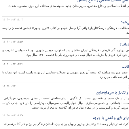
ملی انقلاب اسلامی و دفاع مقدس
لی انقلاب اسلامی و دفاع مقدس، سرپرستان جدید معاونت‌های مختلف این موزه منصوب شدند.
۱۴۰۴-۰۱-۲۴ ۱۴:۰۳
ی‌شود
العات فرهنگی درسگفتار بازخوانی آرا میشل فوکو در کتاب «تاریخ جنون» (بخش نخست) را نیمه
د.
۱۴۰۴-۰۱-۲۴ ۱۳:۵۸
‌اند؟
ختلفی درباره‌ آثار تاریخی- فرهنگی ایران منتشر شد.اصفهان، دومین شهری بود که حواشی تخریب و
کرد. فردی با ماژیک به دنبال ثبت نام خود روی پلی با قدمت ۱۴۲۰ سال بود.
۱۴۰۴-۰۱-۲۴ ۱۲:۴۶
کانت
عصر مدرنیته می‏باشد که نتیجه آن نقش مهمی در تحولات سیاسی این دوره داشته است. این مقاله با
ندیشه کانت می‏پردازد.
۱۴۰۴/۰۱/۲۴
؛
تقابل با سرمایه‌داری
فراتر از یک سیستم اقتصادی است: یک الگوی انسان‌شناختی است بر مبنای سوددهی، فردگرایی،
سبات اجتماعی، ‌و خصوصی‌سازی امیال. نولیبرالیسم، سوسیال‌دموکراسی را در خود جذب کرده،
 درونی کرده و کمونیسم را در مقام بقایای دوران گذشته به محاق برده است.
۱۴۰۴-۰۱-۲۴ ۱۱:۳۷
کرد، نه در فیلم و مستند؛ رفقایش بهترین راویان برای بیان داستان زندگی پر پیچ و خم آقا مرتضی‌اند.