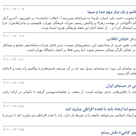
۱۴۰۴-۰۱-۲۴ ۱۰:۱۵
ا تصویب «سند ملی اسباب بازی» به سرانجام نمی‌رسد؟، انقلاب «پایتخت» در تلویزیون، آخرین آمار
ام «گنج‌یابی در بهشت زهرا» و واکنش رسمی میراث فرهنگی تهران، فلوشیپ و ماجراهایش!، چرا
۱۴۰۴-۰۱-۲۴ ۰۹:۱۸
در خیابان انقلاب
تاب،‌ هنوز خبری از سماندهی این دستفروشان نیست‌، مدیرعامل شرکت ساماندهی صنایع و مشاغل
 خیابان کارگر شمالی مستقر شوند. اما زمین فعلا در اختیار دانشگاه تهران است.
۱۴۰۴-۰۱-۲۴ ۰۸:۱۱
 تماشای اثر نبود؛ به صحنه‌ای تبدیل شد که در آن می‌شد قدم‌به‌قدم با پیکاسو راه رفت و لابه‌لای
ی آثار رسید.
۱۴۰۴-۰۱-۲۴ ۰۷:۵۶
نی در سینمای ایران
ان با چالش‌هایی جدی مواجه است؛ از ضعف در فیلمنامه‌نویسی گرفته تا ناتوانی در ارائه زبانی
۱۴۰۴-۰۱-۲۳ ۱۵:۵۶
 اما ارشاد باید با تجدد افراطی مبارزه کند
و ارشاد اسلامی می‌خواهد جامعه را از تفریط باز دارد، باید با تجدد افراطی نیز مبارزه کند تا مردم را
۱۴۰۴-۰۱-۲۳ ۱۴:۵۲
وی کتابی» نقش رستم