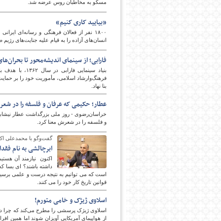
مسکو به مخاطبان روس عرضه شد.
«بیایید کاری کنیم»
۱۸۰۰ نفر از فعالان فرهنگی و رسانه‌ای ایران
انسان‌های آزاده را به قیام علیه جنایت‌های رژیم 
فارابی؛ از سینمای اندیشه‌محور تا بحران‌ها
بنیاد سینمایی 
فرهنگ‌وارشاد اسلامی، مأموریت خود را بر حمایت 
بنا نهاد.
عطار؛ حکیمی که عرفان و فلسفه را در شعر 
خراسان‌رضوی - روز ملی بزرگداشت عطار نیشابو
و فلسفه را در شعرش معنا کرد.
گفت‌وگو با محمدعلی اک
ابرچالشی به نام فقد
اکنون نیازمند آن هستی
داشته باشند؟ ای بسا ک
است که می توانیم به نتیجه درست و علمی برسیم و
قوانین تاریخ کار خود را می کنند.
اسلاوی ژیژک و خامی متورم!
اسلاوی ژیژک پرسشی را مطرح می‌کند که چرا در
از هواپیمای آمریکایی آویزان شوند اما همین اف