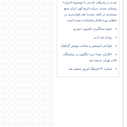
شده به زبان‌های خارجی با موضوع «ایران»
رونمایی شدند: درباره تاریخ کهن ایران منبع
مستندی در تایلند نیست/ هنر قواره‌بری در
بناهای دوره قاجار شناسانده نشده است
نحوه صداگیری داشبورد خودرو
رویا و نقد ادبی
طراحی انیمیشن و ساخت موشن گرافیک
«کارکرد نقد» تری ایگلتون در نمایشگاه
کتاب تهران عرضه شد
شماره ۲۲ فرهنگ امروز منتشر شد