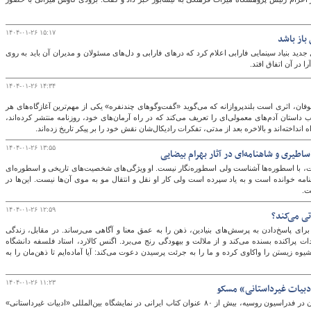
۱۴۰۴-۰۱-۲۶ ۱۵:۱۷
باز باشد
گ
دید بنیاد سینمایی فارابی اعلام کرد که درهای فارابی و دل‌های مسئولان و مدیران آن باید به روی
ا در آن اتفاق افتد.
۱۴۰۴-۰۱-۲۶ ۱۴:۳۴
ن، اثری است بلندپروازانه که می‌گوید «گفت‌وگوهای چندنفره» یکی از مهم‌ترین آغازگاه‌های هر
ب داستان آدم‌های معمولی‌ای را تعریف می‌کند که در راه آرمان‌های خود، روزنامه منتشر کرده‌اند،
 انداخته‌اند و بالاخره بعد از مدتی، تفکرات رادیکال‌شان نقش خود را بر پیکر تاریخ زده‌اند.
۱۴۰۴-۰۱-۲۶ ۱۳:۵۵
طیری و شاهنامه‌ای در آثار بهرام بیضایی
یست، با اسطوره‌ها آشناست ولی اسطوره‌نگار نیست. او ویژگی‌های شخصیت‌های تاریخی و اسطوره‌ای
امه خوانده است و به یاد سپرده است ولی کار او نقل و انتقال مو به موی آن‌ها نیست. این‌ها در
ت.
۱۴۰۴-۰۱-۲۶ ۱۲:۵۹
ی می‌کند؟
 پاسخ‌دادن به پرسش‌های بنیادین، ذهن را به عمق معنا و آگاهی می‌رساند. در مقابل، زندگی
 پراکنده بسنده می‌کند و از ملالت و بیهودگی رنج می‌برد. اگنس کالارد، استاد فلسفه دانشگاه
یوه زیستن را واکاوی کرده و ما را به جرئت پرسیدن دعوت می‌کند: آیا آماده‌ایم تا ذهن‌مان را به
۱۴۰۴-۰۱-۲۶ ۱۱:۲۳
با همکاری رایزنی فرهنگی جمهوری اسلامی ایران در فدراسیون روسیه، بیش از ۸۰ عنوان کتاب ایرانی در نمایشگاه بین‌المللی «ادبیات غیرداستانی»