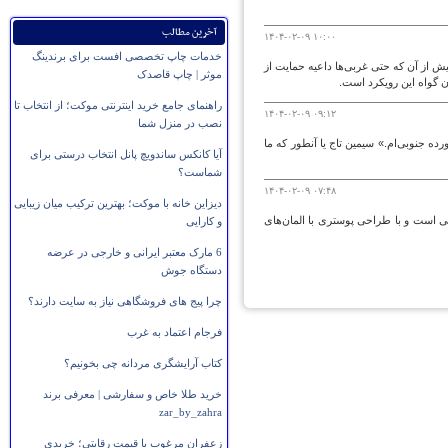
آخرین مطالب
۱۴۰۴-۰۲-۰۹ ۱۰:۰۰
خدمات چاپ تخصصی افست برای برندینگ
یش از آن که حتی غربی‌ها داعیه حمایت از
موثر | چاپ قاصدک
ن گواه این رویکرد است.
راهنمای جامع خرید اینترنتی موکت؛ از انتخاب تا
۱۴۰۴-۰۲-۰۹ ۰۹:۱۲
نصب در منزل شما
ه جنوبی‌ام.» سیمین تاج یا آنطور که ما
آیا کانکس ساندویچ پانل انتخاب درستی برای
شماست؟
۱۴۰۴-۰۲-۰۹ ۰۷:۴۸
دیزاین خانه با موکت؛ بهترین ترکیب میان زیبایی
 است و با طراحی پوستری با المان‌های
و کارایی
6 مارک معتبر ایرانی و خارجی در عرضه
دستگاه جوش
چرا پیج های فروشگاهی نیاز به سایت دارند؟
فرجام اعتماد به غرب
کتاب آرایشگری مردانه چی بخونیم؟
خرید طلا خاص و سفارشی | معرفی برند
zar_by_zahra
زعفران مرغوب با قیمت رقابتی؛ خریدی