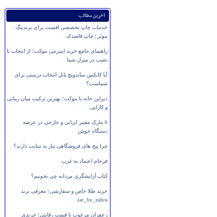
آخرین مطالب
خدمات چاپ تخصصی افست برای برندینگ
موثر | چاپ قاصدک
راهنمای جامع خرید اینترنتی موکت؛ از انتخاب تا
نصب در منزل شما
آیا کانکس ساندویچ پانل انتخاب درستی برای
شماست؟
دیزاین خانه با موکت؛ بهترین ترکیب میان زیبایی
و کارایی
6 مارک معتبر ایرانی و خارجی در عرضه
دستگاه جوش
چرا پیج های فروشگاهی نیاز به سایت دارند؟
فرجام اعتماد به غرب
کتاب آرایشگری مردانه چی بخونیم؟
خرید طلا خاص و سفارشی | معرفی برند
zar_by_zahra
زعفران مرغوب با قیمت رقابتی؛ خریدی