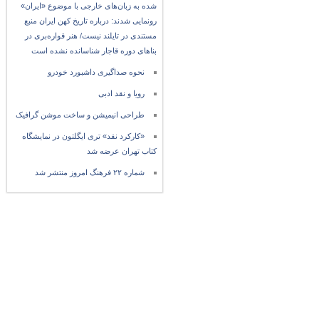
شده به زبان‌های خارجی با موضوع «ایران»
رونمایی شدند: درباره تاریخ کهن ایران منبع
مستندی در تایلند نیست/ هنر قواره‌بری در
بناهای دوره قاجار شناسانده نشده است
نحوه صداگیری داشبورد خودرو
رویا و نقد ادبی
طراحی انیمیشن و ساخت موشن گرافیک
«کارکرد نقد» تری ایگلتون در نمایشگاه
کتاب تهران عرضه شد
شماره ۲۲ فرهنگ امروز منتشر شد