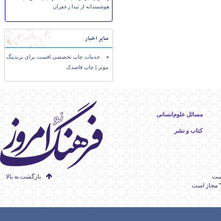
هوشمندانه از تیدا زعفران
سایر اخبار
خدمات چاپ تخصصی افست برای برندینگ
موثر | چاپ قاصدک
مسائل علوم‌انسانی
کتاب و نشر
است
بازگشت به بالا
" مجاز است