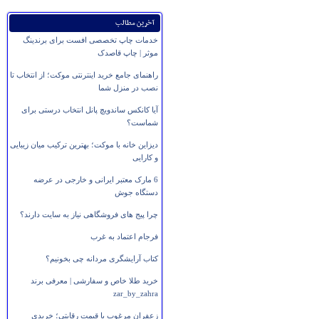
آخرین مطالب
خدمات چاپ تخصصی افست برای برندینگ
موثر | چاپ قاصدک
راهنمای جامع خرید اینترنتی موکت؛ از انتخاب تا
نصب در منزل شما
آیا کانکس ساندویچ پانل انتخاب درستی برای
شماست؟
دیزاین خانه با موکت؛ بهترین ترکیب میان زیبایی
و کارایی
6 مارک معتبر ایرانی و خارجی در عرضه
دستگاه جوش
چرا پیج های فروشگاهی نیاز به سایت دارند؟
فرجام اعتماد به غرب
کتاب آرایشگری مردانه چی بخونیم؟
خرید طلا خاص و سفارشی | معرفی برند
zar_by_zahra
زعفران مرغوب با قیمت رقابتی؛ خریدی