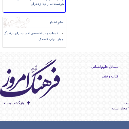
هوشمندانه از تیدا زعفران
سایر اخبار
خدمات چاپ تخصصی افست برای برندینگ
موثر | چاپ قاصدک
مسائل علوم‌انسانی
کتاب و نشر
است
بازگشت به بالا
" مجاز است