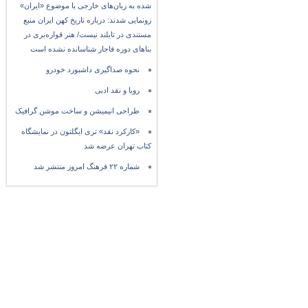
شده به زبان‌های خارجی با موضوع «ایران»
رونمایی شدند: درباره تاریخ کهن ایران منبع
مستندی در تایلند نیست/ هنر قواره‌بری در
بناهای دوره قاجار شناسانده نشده است
نحوه صداگیری داشبورد خودرو
رویا و نقد ادبی
طراحی انیمیشن و ساخت موشن گرافیک
«کارکرد نقد» تری ایگلتون در نمایشگاه
کتاب تهران عرضه شد
شماره ۲۲ فرهنگ امروز منتشر شد