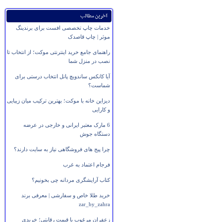
آخرین مطالب
خدمات چاپ تخصصی افست برای برندینگ
موثر | چاپ قاصدک
راهنمای جامع خرید اینترنتی موکت؛ از انتخاب تا
نصب در منزل شما
آیا کانکس ساندویچ پانل انتخاب درستی برای
شماست؟
دیزاین خانه با موکت؛ بهترین ترکیب میان زیبایی
و کارایی
6 مارک معتبر ایرانی و خارجی در عرضه
دستگاه جوش
چرا پیج های فروشگاهی نیاز به سایت دارند؟
فرجام اعتماد به غرب
کتاب آرایشگری مردانه چی بخونیم؟
خرید طلا خاص و سفارشی | معرفی برند
zar_by_zahra
زعفران مرغوب با قیمت رقابتی؛ خریدی