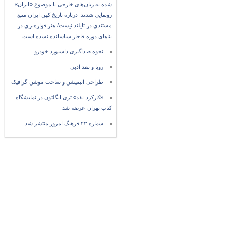
شده به زبان‌های خارجی با موضوع «ایران»
رونمایی شدند: درباره تاریخ کهن ایران منبع
مستندی در تایلند نیست/ هنر قواره‌بری در
بناهای دوره قاجار شناسانده نشده است
نحوه صداگیری داشبورد خودرو
رویا و نقد ادبی
طراحی انیمیشن و ساخت موشن گرافیک
«کارکرد نقد» تری ایگلتون در نمایشگاه
کتاب تهران عرضه شد
شماره ۲۲ فرهنگ امروز منتشر شد