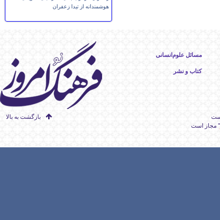
هوشمندانه از تیدا زعفران
مسائل علوم‌انسانی
کتاب و نشر
است
بازگشت به بالا
" مجاز است