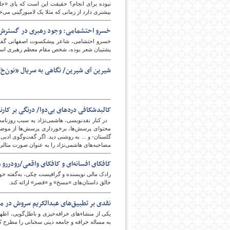
نبوده برای انجام؟ حقیقت این است که پای «جای
بیشتری دارد از زمانی که مثلا یک لامبورگینی می‌خ
خسرو احتشمامی: وجود رهبری در گسترش شع
پشتیبان شعر بوده، شخص مقام معظم رهبری است.
شیرین ‌آی شیرین/ نگاهی به سریال «نون‌خ‌۲» ساخته سعید آقاخانی؛ با ادای دین به اورامانات
امروز
کالبدشکافی دردهای بی‌دوا/ درنگی بر کارنا
در کنار نقدنویسی، هاشمی‌نژاد به سبب روزنامه‌
محتوای پرسش‌ها، برخورداری پرسش‌ها از موضع‌گ
گلستان- و ... به روشنی دید. اگر گفت‌وگوی ادبی
مصاحبه‌های هاشمی‌نژاد را به عنوان صورت مثالی گفت‌وگوها
کافکای افسانه‌ای و کافکای واقعی/رودررو و
رادک مالی نویسنده و گرافیست چکی، به‌گفته خود 
خالق داستان‌های «مسخ» و «قصر» ارائه کند.
نقدی بر تطبیق‌های عبدالکریم سروش در مس
یکی از منشاءهای خرافه‌خیزی و باطل‌گویی، اظه
به مساله خرافه و جامعه دینی سخنانی را مطرح 