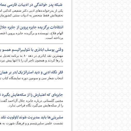
شبکه پدر خواندگی در ادبیات فارسی معا
یکی از پدرخوانده‌های ادبی دکتر شفیعی کدکنی ا
تحقیقاتش فقط منحصر به ادبیات سنتی کشورمان
انتقادات برگزیده جایزه پروین از جایزه جلال
الهام فلاح، نویسنده و برگزیده جایزه پروین اعتص
پرداخته است.
وقتی یوسف اباذری با نئولیبرالیسم همسو ب
مهمترین نقد اباذری در 
را رها کردند و همچون تاچر آن را تا انتها پیش نبردن
فقر نگاه ادبی و دید استراتژیک/در بر همان
انتخاب شعار سی و سومین دوره نمایشگاه کتاب تهر
جایزه‌ای که اعتبارش را از سکه‌هایش بگیرد 
مجتبی گلستانی درباره جایزه جلال آل‌احمد گفت: 
را از سکه‌هایش می‌گیرد نگاه فراخی ندارد.
سلبریتی‌ها باید مدیریت شوند/اولویت نقد فا
نشست علمی سلبریتیسم و و فرهنگ شهرت به همت 