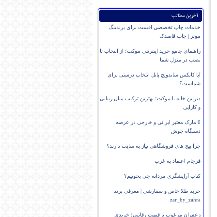
آخرین مطالب
خدمات چاپ تخصصی افست برای برندینگ
موثر | چاپ قاصدک
راهنمای جامع خرید اینترنتی موکت؛ از انتخاب تا
نصب در منزل شما
آیا کانکس ساندویچ پانل انتخاب درستی برای
شماست؟
دیزاین خانه با موکت؛ بهترین ترکیب میان زیبایی
و کارایی
6 مارک معتبر ایرانی و خارجی در عرضه
دستگاه جوش
چرا پیج های فروشگاهی نیاز به سایت دارند؟
فرجام اعتماد به غرب
کتاب آرایشگری مردانه چی بخونیم؟
خرید طلا خاص و سفارشی | معرفی برند
zar_by_zahra
زعفران مرغوب با قیمت رقابتی؛ خریدی