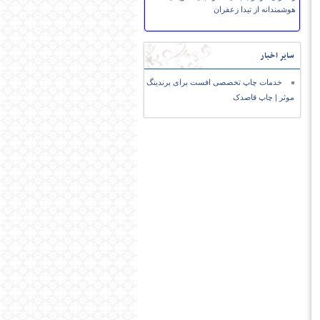
هوشمندانه از تیدا زعفران
سایر اخبار
خدمات چاپ تخصصی افست برای برندینگ
موثر | چاپ قاصدک