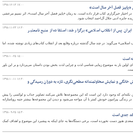
۱۳۹۸-۱۲-۱۳ ۱۷:۰۰
ن «پاییز فصل آخر سال است»
 در اختیار خبرگزاری کتاب قرار داده است، به رمان «پاییز فصل آخر سال است»، اثر نسیم مرعشی
یده جایزه ادبی جلال آل‌احمد انتخاب شود.
۱۳۹۸-۱۱-۲۳ ۱۶:۳۰
ان پس از انقلاب اسلامی» برگزار شد: استفاده از منبع نامعتبر
 اسلامی» می‌گوید: در چند سال گذشته درباره وقایع بعد از انقلاب کتاب‌های زیادی نوشته شده، اما
۱۳۹۸-۱۰-۲۵ ۱۵:۰۰
ه است
ای اولین بار به موضوع زیبایی شناسی لذت و چرایی لذت بخش بودن داستان می‌پردازد و بر این باور
ست.
۱۳۹۸-۱۰-۱۱ ۱۶:۳۰
یش خانگی و نمایش سخاوتمندانه سطحی‌نگری، تازه به دوران رسیدگی و
 نکته‌ای که وجود دارد این است که این مجموعه‌ها تلاش می‌کنند تصاویر جذاب و لوکسی را پیش
ر زندگی پیرامون خودش کمتر با آن مواجه می‌شود و دیدن این مجموعه‌ها بیشتر جنبه رویاسازانه
۱۳۹۸-۰۹-۲۵ ۱۵:۳۰
نقد جدی است
سعدی هنوز دست نخورده است، برخی دستگاه‌ها به جای اینکه به پیشبرد این موضوع و اهداف کمک