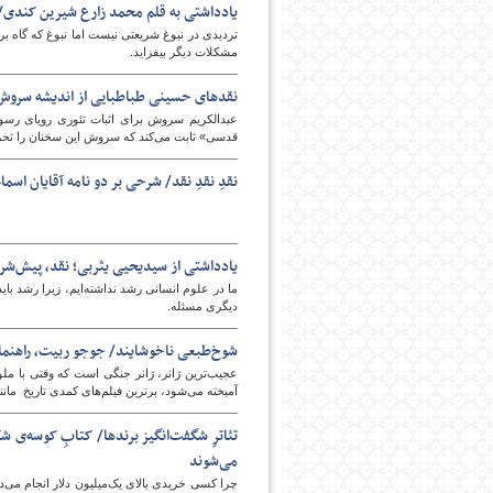
یادداشتی به قلم محمد زارع شیرین کندی/ 
تردیدی در نبوغ شریعتی نیست اما نبوغ که گاه ب
مشکلات دیگر بیفزاید.
نقدهای حسینی طباطبایی از اندیشه سروش/
عبدالکریم سروش برای اثبات تئوری رویای رسول
قدسی» ثابت می‌کند که سروش این سخنان را تح
نقدِ نقدِ نقد/ شرحی بر دو نامه آقایان ا
یادداشتی از سیدیحیی یثربی؛ نقد، پیش‌شر
ما در علوم انسانی رشد نداشته‌ایم، زیرا رشد بای
دیگری مسئله.
شوخ‌طبعی ناخوشایند/ جوجو ربیت، راهنم
عجیب‌ترین ژانر، ژانر جنگی است که وقتی با ملودرا
آمیخته می‌شود، برترین فیلم‌های کمدی تاریخ مانند
می‌شوند
چرا کسی خریدی بالای یک‌میلیون دلار انجام می‌ده