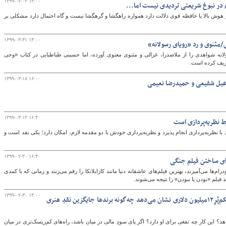
۱۳۹۹-۰۴-۰۳ ۱۳:۰۰
در نبوغ شریعتی تردیدی نیست اما...
ر هوش بالا یا حافظه قوی دلالت دارد همواره راهگشا و گرهگشا نیست و گاه احتمال دارد مشکلی بر
۱۳۹۹-۰۳-۳۱ ۱۴:۰۰
مثنوی و رد «رویای رسولانه»
انه شواهدی را از ملاصدرا، غزالی و مثنوی معنوی آورده، اما حسینی طباطبایی در کتاب «وحی
ریف کرده است.
۱۳۹۹-۰۳-۱۸ ۱۶:۰۰
سماعیل شفیعی و حمیدرضا نعیمی
۱۳۹۹-۰۳-۱۲ ۱۶:۳۰
ط نظریه‌پردازی است
د با نظریه‌پردازی انجام پذیرد و نظریه‌پردازی خودش با دو مقدمه لازم، امکان دارد؛ یکی نقد است و
۱۳۹۹-۰۲-۳۰ ۱۶:۳۰
ای ساختن فیلم جنگی
م‌ها می‌آمیزند، بهترین فیلم‌های عاشقانه دنیا مانند کازابلانکا را رقم می‌زنند و زمانی که با کمدی
 فیلم «بودن یا نبودن» را نتیجه می‌شوند.
۱۳۹۹-۰۲-۳۰ ۱۴:۰۰
تئاترِ شگفت‌انگیز برندها/ کتابِ‏ کوسه‌ی شکم‌‏پُرِ‌۱۲میلیون دلاری نشان می‏‌دهد چه‏‌گونه برندها جایگزین نقدِ هنری
د؟ این کار چه نفعی برای او دارد؟ اگر پای سودِ مالی در میان باشد، راه‌های کم‌ریسک‌تری در میان