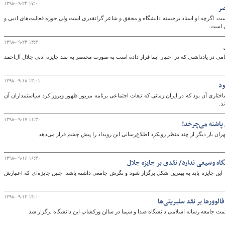
۱۳۹۸-۰۹-۲۴ ۱۷:۰۰
صر
ست. اگرچه او استاد برجسته دانشگاه و محقق و شاعر گرانقدری است ولی حوزه فعالیت‌های ادبی و
 است.
۱۳۹۸-۰۹-۲۴ ۱۳:۳۰
امی در یادداشتی که در اختیار ایبنا قرار داده است به صورت مختصر به نقد جایزه ادبی جلال آل‌احمد
۱۳۹۸-۰۹-۱۸ ۱۳:۰۱
ود
دهه ۸۰ به برنامه تعدیل ساختاری آن بود که در ایران زمانی که تبعات اجتماعی برنامه مزبور ظهور وبروز کرد سیاستمداران آن
د.
۱۳۹۸-۰۹-۱۷ ۱۱:۳۰
 پاشنه می‌چرخد!
ان بار دیگر از چند منظر رویکرد اطلاع‌رسانی این رویداد را پیش چشم قرار می‌دهد.
۱۳۹۸-۰۹-۱۶ ۱۶:۳۰
نگاه وسیعی ندارد/ نقدی بر جایزه جلال
این جایزه باید به بهترین شکل برگزار شود و نگرش جامعی داشته باشد. چنین جایزه‌ای که اعتبارش
۱۳۹۸-۰۹-۱۳ ۱۴:۰۰
لوورها بر نقد سلبریتی‌ها
جامعه رسانه اسلامی دانشگاه صدا و سیما در سالن ورکشاپ این دانشگاه برگزار شد.