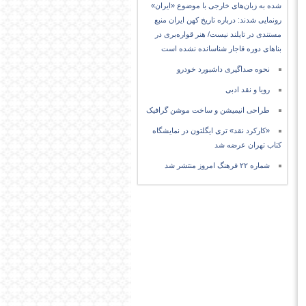
شده به زبان‌های خارجی با موضوع «ایران»
رونمایی شدند: درباره تاریخ کهن ایران منبع
مستندی در تایلند نیست/ هنر قواره‌بری در
بناهای دوره قاجار شناسانده نشده است
نحوه صداگیری داشبورد خودرو
رویا و نقد ادبی
طراحی انیمیشن و ساخت موشن گرافیک
«کارکرد نقد» تری ایگلتون در نمایشگاه
کتاب تهران عرضه شد
شماره ۲۲ فرهنگ امروز منتشر شد