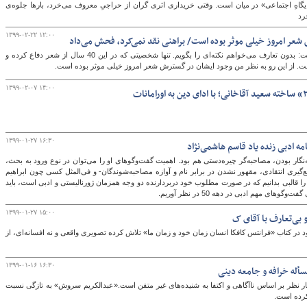
گاهِ اجتماعی» در میان است. وقتی خریداری اثری گران از حراجیِ معروف می‌خرد، بارها جلوه‌ی
رد
۱۳۹۹-۰۲-۲۲ ۱۲:۰۰
ر امروز خیلی موثر بوده است/ براهنی نقد نمی‌کرد، فحش می‌داد
خسرو احتشامی، شاعر پیشکسوت اصفهانی گفت: بدون تعارف می‌خواهم نکته‌ای را بگویم. تنها شخصیتی که در این 40 سال از شعر دفاع کرده و
 از این رو به نظر من وجود ایشان در گسترش شعر امروز خیلی موثر بوده است.
۱۳۹۹-۰۲-۰۷ ۱۴:۰۰
۱۳۹۹-۰۱-۲۷ ۱۶:۳۰
مه ادبی زنده یاد قاسم هاشمی‌نژاد
نگار بودن، مصاحبه‌گر چیره‌دستی هم بود. اهمیت گفت‌وگوهای او را می‌توان در نوع ورود به بحث،
یری انتقادی، مقهور نشدن در برابر نام و آوازه مصاحبه‌شوندگان- و فی‌المثل کسی چون ابراهیم
 را قالبی بدانیم که در صورت مطلوب خود دربردارنده دو وجه همزمان ژورنالیستی و ادبی است، باید
ی مهم ادبی در دهه 50 در نظر آوریم.
۱۳۹۹-۰۱-۲۷ ۱۵:۰۰
 بی‌تعارف با آقای ک
در کتاب «فرانتس کافکا انسان زمان خود و زمان ما» تلاش کرده تصویری واقعی و نه افسانه‌ای، از
۱۳۹۹-۰۱-۱۶ ۱۶:۳۰
أله خرافه و جامعه دینی
ار نظر بر اساس ناآگاهی و اکتفا به شنیده‌های غیر متقن است.«عبدالکریم سروش» به تازگی نسبت
کرده است.