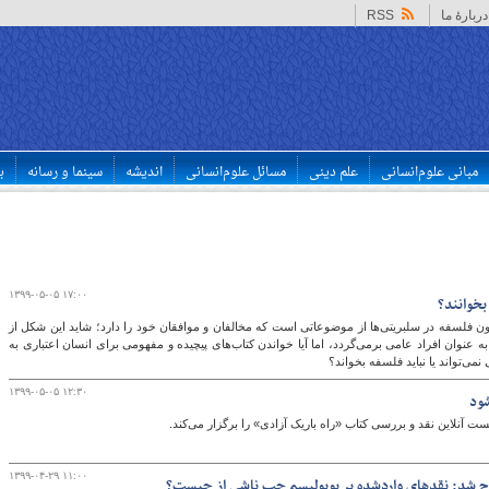
دربارهٔ ما
RSS
مبانی علوم‌انسانی
علم دینی
مسائل علوم‌انسانی
اندیشه
سینما و رسانه
ب
۱۳۹۹-۰۵-۰۵ ۱۷:۰۰
بخوانند؟
ن فلسفه در سلبریتی‌ها از موضوعاتی است که مخالفان و موافقان خود را دارد؛ شاید این شکل از
 عنوان افراد عامی برمی‌گردد، اما آیا خواندن کتاب‌­های پیچیده و مفهومی برای انسان اعتباری به
ی‌­تواند یا نباید فلسفه بخواند؟
۱۳۹۹-۰۵-۰۵ ۱۲:۳۰
شود
ست آنلاین نقد و بررسی کتاب «راه باریک آزادی» را برگزار می‌کند.
۱۳۹۹-۰۴-۲۹ ۱۱:۰۰
ح شد: نقدهای واردشده بر پوپولیسم چپ ناشی از چیست؟