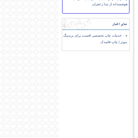
هوشمندانه از تیدا زعفران
سایر اخبار
خدمات چاپ تخصصی افست برای برندینگ
موثر | چاپ قاصدک