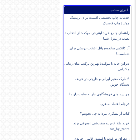
آخرین مطالب
خدمات چاپ تخصصی افست برای برندینگ
موثر | چاپ قاصدک
راهنمای جامع خرید اینترنتی موکت؛ از انتخاب تا
نصب در منزل شما
آیا کانکس ساندویچ پانل انتخاب درستی برای
شماست؟
دیزاین خانه با موکت؛ بهترین ترکیب میان زیبایی
و کارایی
6 مارک معتبر ایرانی و خارجی در عرضه
دستگاه جوش
چرا پیج های فروشگاهی نیاز به سایت دارند؟
فرجام اعتماد به غرب
کتاب آرایشگری مردانه چی بخونیم؟
خرید طلا خاص و سفارشی | معرفی برند
zar_by_zahra
زعفران مرغوب با قیمت رقابتی؛ خریدی