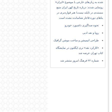
شده به زبان‌های خارجی با موضوع «ایران»
رونمایی شدند: درباره تاریخ کهن ایران منبع
مستندی در تایلند نیست/ هنر قواره‌بری در
بناهای دوره قاجار شناسانده نشده است
نحوه صداگیری داشبورد خودرو
رویا و نقد ادبی
طراحی انیمیشن و ساخت موشن گرافیک
«کارکرد نقد» تری ایگلتون در نمایشگاه
کتاب تهران عرضه شد
شماره ۲۲ فرهنگ امروز منتشر شد