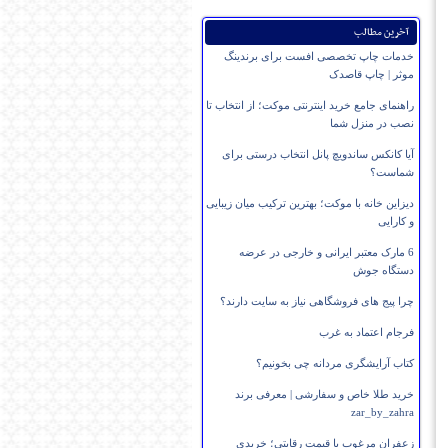
آخرین مطالب
خدمات چاپ تخصصی افست برای برندینگ
موثر | چاپ قاصدک
راهنمای جامع خرید اینترنتی موکت؛ از انتخاب تا
نصب در منزل شما
آیا کانکس ساندویچ پانل انتخاب درستی برای
شماست؟
دیزاین خانه با موکت؛ بهترین ترکیب میان زیبایی
و کارایی
6 مارک معتبر ایرانی و خارجی در عرضه
دستگاه جوش
چرا پیج های فروشگاهی نیاز به سایت دارند؟
فرجام اعتماد به غرب
کتاب آرایشگری مردانه چی بخونیم؟
خرید طلا خاص و سفارشی | معرفی برند
zar_by_zahra
زعفران مرغوب با قیمت رقابتی؛ خریدی