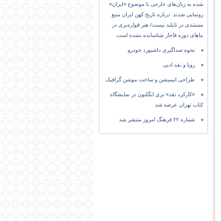
شده به زبان‌های خارجی با موضوع «ایران»
رونمایی شدند: درباره تاریخ کهن ایران منبع
مستندی در تایلند نیست/ هنر قواره‌بری در
بناهای دوره قاجار شناسانده نشده است
نحوه صداگیری داشبورد خودرو
رویا و نقد ادبی
طراحی انیمیشن و ساخت موشن گرافیک
«کارکرد نقد» تری ایگلتون در نمایشگاه
کتاب تهران عرضه شد
شماره ۲۲ فرهنگ امروز منتشر شد