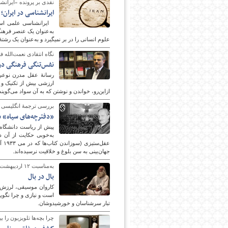
نقدی بر پرونده «ایران‎شناسی ایرانی» منتشره در شمارۀ ۱۳ نشریه فرهنگ امروز؛
ایران‎شناسی در ایران؛ از امکان تا ضرورت
علوم انسانی را در بر نمی‎گیرد و به‌عنوان یک رشتۀ کارآمد، عمیق، دشوار و زیبا قابل طرح و دفاع است.
نگاه انتقادی نعمت‌الله 
نفس‌تنگی فرهنگی در
رسانۀ عقل مدرن نوعی 
ارزشی بیش از تکنیک و
ازاین‌رو، خواندن و نوشتن که به آن سواد می‌گوی
بررسی ترجمۀ انگلیسی ج
«دفترچه‌های سیاه» 
پیش از ریاست دانشگاه،
به‌خوبی حکایت از آن دا
عق
جهان‌بینی به سن بلوغ و خلاقیت نرسیده‌اند.
به‌مناسبت ۱۲ اردیبهشت، سومین سالمرگ محمدرضا لطفی؛
بال در بال
کاروان موسیقی، لرزش 
است و نیازی و چرا نگویی
تبار سرشناسان و خورشیدوشان.
چرا بچه‌ها تلویزیون را 