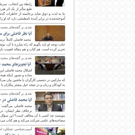
رابطۀ بین انتخاب، سرمای
طبع متأثر از یک اثر هنر
بنا به لذت و ذوق شاید برخاسته از خاطرات گذشت
آموخته‌شده در برابر آیندۀ نامطمئنی دارد که او را
نقدی بر گفته‌های محمد فا
آیا نظر فاضلی برای 
محمد فاضلی کاملاً درس
تحریر کرده است. هم‌ کتاب و هم مقاله اهمیت دار
نقدی بر گفته‌های محمد فا
آیا تجویزهای محمد ف
اشکال محمد فاضلی این ا
ساده و تصور اینکه همۀ
که مارکس در دشمنی کارگران با ماشین بیان می‌کن
به کودکان و زنان و در نتیجه خیل بیشتر بیکاران ی
نقدی بر گفته‌های محمد فا
آیا محمد فاضلی درِ جع
محمد فاضلی می‌گفت که 
برخلاف نظر ایشان، در 
بنویسند چه کسی با آن مخالف است؟ این سؤال پ
مصاحبه‌های علمی شرکت می‌کند و هم کتاب می‌نویس
آسیب‌شناسی عملکرد اساتی