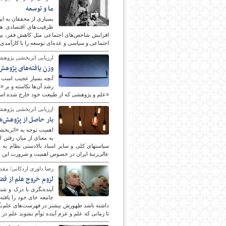
ما و توسعه
بسیاری از محققان به ای
ظرفیت‌های اقتصادی هست
پایگاه اطلاع رسانی فرهن
افزایش شاخص‌های اجتماعی مثل کاهش فقر، بیکا
اجتماعی و سیاسی و عده‌ای توسعه را با کارآمدی
ارزیابی اثربخشی پژوهش‎های ایران (۲)؛
وزن یافته‌های پژوهش 
«علم و پژوهشی که از طبیعت خود خارج شده است» 
ارزیابی اثربخشی پژوهش‎های ایران (۱)؛
بار حاصل از پژوهش‌ها
به معنای از میان رفتن 
عالی‌رتبۀ ایران در خصوص اهمیت و ضرورت این 
رضا داوری اردکانی/ مقدمه‌
لزوم خروج علم از فض
آینده‌نگری با درک و شن
جامعه جای خود را یافته
داشته باشد ظهورش بیشتر در فهرست‌های علم‌نگار
تا زمانی که علم و عزم آینده توأم نشوند علم در 