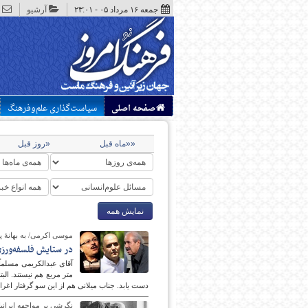
جمعه ۱۶ مرداد ۰۵ - ۲۳:۰۱
آرشیو
صفحه اصلی
سیاست‌گذاری علم‌وفرهنگ
««ماه قبل
«روز قبل
نمایش همه
موسی اکرمی/ به بهانۀ پخ
در ستایش فلسفه‌ورزی
متر مربع هم نیستند. ال
دست یابد. جناب میلانی هم از این سو گرفتار اغراق
نگرشی بر مواجهه ایرانیا