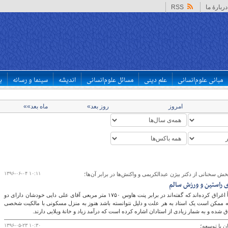
دربارهٔ ما
RSS
مبانی علوم‌انسانی
علم دینی
مسائل علوم‌انسانی
اندیشه
سینما و رسانه
ب
امروز
روز بعد»
ماه بعد»»
۱۳۹۶-۰۶-۰۴ ۱۰:۱۱
ش سخنانی از دکتر بیژن عبدالکریمی و واکنش‌ها در برابر آن‌ها؛
 راستین و ورزش سالم
آقای عبدالکریمی مسلماً اغراق کرده‌اند که گفته‌اند در برابر پنت هاوس ۱۷۵۰ متر مربعی آقای علی دایی خودشان دارای دو
بته ممکن است یک استاد به هر علت و دلیل نتوانسته باشد هنوز به منزل مسکونی با مالکیت شخصی
 شده و به شمار زیادی از استادان اشاره کرده است که درآمد زیاد و خانۀ ویلایی دارند.
۱۳۹۶-۰۵-۲۳ ۱۰:۳۰
ن با توسعه؛