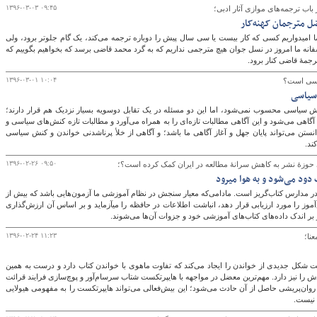
۱۳۹۶-۰۳-۰۳ ۰۹:۴۵
 باب ترجمه‌های موازی آثار ادبی؛
ل مترجمان کهنه‌کار
امیدواریم کسی که کار بیست یا سی سال پیش را دوباره ترجمه می‌کند، یک گام جلوتر برود، ولی
انه ما امروز در نسل جوان هیچ مترجمی نداریم که به گرد محمد قاضی برسد که بخواهیم بگوییم که
ترجمۀ قاضی کنار برود.
۱۳۹۶-۰۳-۰۱ ۱۰:۰۴
اسی است؟
سیاسی
ش سیاسی محسوب نمی‌شود، اما این دو مسئله در یک تقابل دوسویه بسیار نزدیک هم قرار دارند؛
آگاهی می‌شود و این آگاهی مطالبات تازه‌ای را به همراه می‌آورد و مطالبات تازه کنش‌های سیاسی و
دانستن می‌تواند پایان جهل و آغاز آگاهی ما باشد؛ و آگاهی از خلأ پرناشدنی خواندن و کنش سیاسی
ند.
۱۳۹۶-۰۲-۲۶ ۰۹:۵۰
ی حوزۀ نشر به کاهش سرانۀ مطالعه در ایران کمک کرده است؟؛
د می‌شود و به هوا می‎رود
مدارس کتاب‌گریز است. مادامی‌که معیار سنجش در نظام آموزشی ما آزمون‌هایی باشد که بیش از
آنکه درک و تحلیل دانش‌آموز را مورد ارزیابی قرار دهد، انباشت اطلاعات در حافظه را می‎آزماید و بر اساس آن ارزش‌گذاری
۱۳۹۶-۰۲-۲۴ ۱۱:۲۳
نا؛
ت شکل جدیدی از خواندن را ایجاد می‌کند که تفاوت ماهوی با خواندن کتاب دارد و درست به همین
ا نیز دارد. مهم‌ترین معضل در مواجهه با هایپرتکست شتاب سرسام‌آور و پوچ‌سازی فرایند قرائت
 روان‌پریشی حاصل از آن حادث می‌شود؛ این بیش‌فعالی می‌تواند هایپرتکست را به مفهومی هیولایی
 نیست.