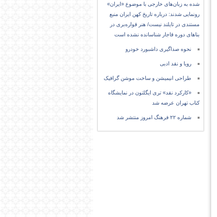
شده به زبان‌های خارجی با موضوع «ایران»
رونمایی شدند: درباره تاریخ کهن ایران منبع
مستندی در تایلند نیست/ هنر قواره‌بری در
بناهای دوره قاجار شناسانده نشده است
نحوه صداگیری داشبورد خودرو
رویا و نقد ادبی
طراحی انیمیشن و ساخت موشن گرافیک
«کارکرد نقد» تری ایگلتون در نمایشگاه
کتاب تهران عرضه شد
شماره ۲۲ فرهنگ امروز منتشر شد