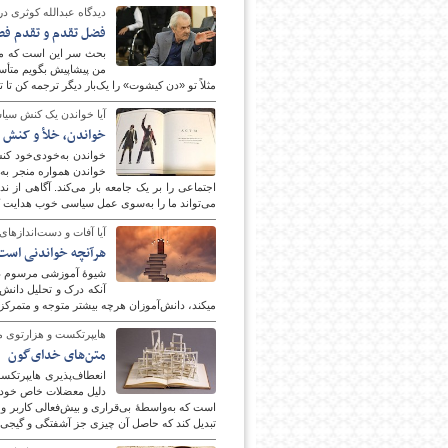
دیدگاه عبدالله کوثری در
فضل تقدم و تقدم فض
بحث سر این است که ما 
من پیشاپیش بگویم متأسف
مثلاً تو «دن کیشوت» را یک‌بار دیگر ترجمه کن تا 
آیا خواندن یک کنش سی
خواندن، خلأ و کنش 
خواندن به‌خودی‌خود کن
خواندن همواره منجر به 
امروز
اجتماعی را بر یک جامعه بار می‌کند. آگاهی از ن
می‌تواند ما را به‌سوی عمل سیاسی خوب هدایت ک
آیا آفات و دست‌اندازها
هرآنچه خواندنی است دو
شیوۀ آموزشی مرسوم در 
می‎کند، دانش‌آموزان هرچه بیشتر متوجه و متمرکز بر اندک داده‌های کتاب‌های آموزشی خود و جزوات آن‌ها می‌شوند.
هایپرتکست و هزارتوی مع
متن‌های خدای‌گون
انعطاف‌پذیری هایپرتکس
دلیل معضلات خاص خودش ر
است که به‌واسطۀ بی‌قراری و بیش‌فعالی کاربر و
تبدیل کند که حاصل آن چیزی جز آشفتگی و گیجی