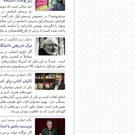
زیر پوست دانشگاه
چند سالی است که موضو
دو پرسش اساسی در این
می‌فروشند؟ در خصوص پرسش اول باید گفت گرچه
افزایش سرسام ‌آور پذیرش دانشجو در این مقاطع 
سواد یا انگیزه‌ی نوشتن پایان‌نامه را نداشته با
باعث شده است تا برخی از فارغ‌التحصیلان به پایا
تحلیل تری ایگلتون از فش
مرگ تدریجی دانشگاه
اگر علوم انسانی در بر
متقابلاً ته کشیدن مناب
است. عمدتاً به این دلیل که آمریکا میلیاردرهای
به‌طور متداول به‌عنوان کالا خریدوفروش نمی‌شود
نگاه انتقادی نعمت‌الله
تالیف کتاب برای کس
حوزه‌های هنری، ادبی و 
اتفاق افتاده است و یکی از اصلی‌ترین گزاره‌هایی
بستگی دارد. بهبود محتوای کتاب تابع ظرفیت‌های
همین قدر است. همان طور که در دوره‌هایی از تار
گونه‌ای است که به خلاقیت میدان می‌داد.
نگاه انتقادی محمد امین
نویسنده باشم یا استا
اگر دوگانه دولت و مردم