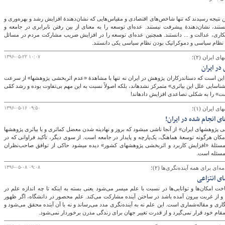
ن نتیجه رسیدند که تنها شاخص‌های اقتصادی و مقیاس‌هایی که نشان‌دهندۀ افزایش رشد و بهره‌وری و
ند، نشان‌دهندۀ پیشرفت نیستند. عده‌ای توسعه را به معنای از بین رفتن نابرابری در جامعه و
گ
ری، عدالت و ... دانستند. همچنین عده‌ای توسعه را در افزایش ضریب مشارکت مردم در مسائل
 نظام سیاسی و دموکراتیک بودن نظام سیاسی یکی دانستند.
۱۳۹۶-۰۵-۲۲ ۱۰:۰۷
در ایران
آنچه بسیار عجیب است این است که دست‎اندرکاران پژوهش در ایران نه تنها با مشاهدۀ «عدم اثربخشی پژوهش‎ها» از سرعت
رشد آن‌ها نکاسته و بر «شناسایی علل این بی‎اثری» متمرکز نشده‎اند، بلکه اصولاً نسبت به این مهم بی‌تفاوت بوده و رشد کمّی
را به شکلی تصاعدی افزایش داده‎اند!
۱۳۹۶-۰۵-۱۶ ۰۹:۵۰
ی انجام شده در ایران!
اهمیت توجه به «اثربخشی پژوهش‎های ایران» از آنجا ناشی می‎شود که بروز و نهادینه شدن معضل کم‎اثری و یا بی‎اثری پژوهش‎ها
امکان هرگونه توسعۀ هماهنگ، یک‌پارچه و پایدار در جامعه است. از سوی دیگر، تأکید فراوانی که در
سیاست‎های کلی و سایر اسناد بالادستی نظام به مسئلۀ «افزایش کاربرد و اثربخشی پژوهش‎های کشور» دیده می‎شود حاکی از توافق صاحب‌نظران
مسئله است.
۱۳۹۶-۰۵-۰۸ ۰۹:۰۸
ای برای همه آینده‌نگری‌ها (۲)؛
ای انتزاعی
اخت امکان‌ها و توانایی‌ها در نسبت با علم میسر می‌شود یعنی بسته به اینکه تا چه اندازه علم در
 و از غربت بیرون آمده باشد در ساختن آینده مشارکت می‌کند. علم محصور در دانشگاه، اگر ظهور
ی و مقاله‌شماری است. این علم نه به آینده‌نگری مدد می‌رساند و نه با آن آینده محقق می‌شود و
مقام خود قرار نمی‌گیرد و از قدرت تغییر جهان برای زندگی مدرن برخوردار نمی‌شود.