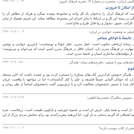
۱۳۹۶-۰۲-۲۰ ۱۰:۱۴
ایران‎شناسی علمی است که فرهنگ ایران را به‌عنوان یک کل واحد و مجموعۀ پیچیده می‎نگرد و هریک از مظاهر آن را
به‌عنوان یک عنصر فرهنگی در زمینۀ این کل و در ارتباط با سایر اجزای این مجموعه مطالعه می‎کند. این تعریف هیچ‎یک از سایر
۱۳۹۶-۰۲-۱۸ ۱۰:۰۴
فاضلی به وضعیت خواندن در ایران؛
 جامعۀ ناخوانای معاصر
رسانۀ ارتباطی مکتوب است. عقل مدرن، عقل خوانا و نویساست؛ ازاین‌رو، خواندن و نوشتن
 مهارت در فرهنگ مدرن دارد. انسان عاقل در فرهنگ مدرن کسی است که می‌خواند و می‌نویسد؛
ند از مؤلفه‌های ساختاری انسان و جامعۀ مدرن است.
۱۳۹۶-۰۲-۱۷ ۰۸:۵۰
لدهای دوم تا ششم «دفترچه‌های سیاه» هایدگر؛
شوم
 هایدگر «نوشتن نازک‌ترین کتاب‌های ممکن» را مسخره کرده بود و عقیده داشت که «این مسئله
رد که جوانان آلمانی عمیقاً فلسفه و علم را کنار گذاشته‌اند.» اما در مواجهه با واقعیت عریان
ل‌ستیزی (سوزاندن کتاب‌ها که در می ۱۹۳۳ آغاز شد) با جنبش دانشجویان مخالفت کرد و با ترش‌رویی گفت دانشجویان اساساً از نظر روحی و
۱۳۹۶-۰۲-۱۲ ۱۶:۲۸
دل است و نغمۀ بلبل، غرش ابر است و عشوۀ خورشید و پایکوبی طبیعت است، ژرفناست، نعره
م اشتیاقی که گیریم بدبختی به بار آورد. اما این‌همه پیش‌درآمدی بود برای ستایش مردی بزرگ از این
۱۳۹۶-۰۲-۱۰ ۱۰:۰۲
بیشتر از کتاب دوست دارند؟