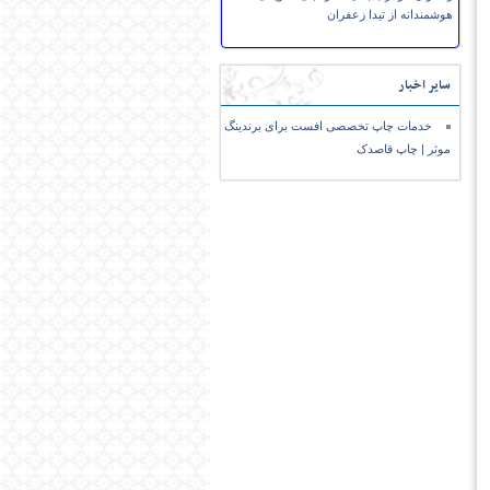
هوشمندانه از تیدا زعفران
سایر اخبار
خدمات چاپ تخصصی افست برای برندینگ
موثر | چاپ قاصدک