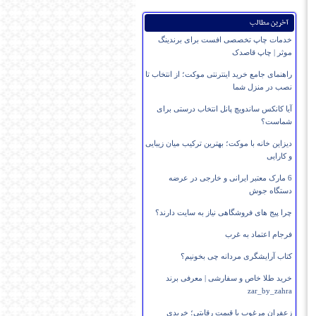
آخرین مطالب
خدمات چاپ تخصصی افست برای برندینگ
موثر | چاپ قاصدک
راهنمای جامع خرید اینترنتی موکت؛ از انتخاب تا
نصب در منزل شما
آیا کانکس ساندویچ پانل انتخاب درستی برای
شماست؟
دیزاین خانه با موکت؛ بهترین ترکیب میان زیبایی
و کارایی
6 مارک معتبر ایرانی و خارجی در عرضه
دستگاه جوش
چرا پیج های فروشگاهی نیاز به سایت دارند؟
فرجام اعتماد به غرب
کتاب آرایشگری مردانه چی بخونیم؟
خرید طلا خاص و سفارشی | معرفی برند
zar_by_zahra
زعفران مرغوب با قیمت رقابتی؛ خریدی