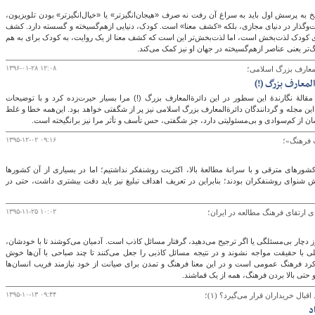
سخ به پرسش اول باید به سراغ آن رفت نه صرف «هیجان‌انگیزتر» یا «خیال‌انگیزتر» بودن تلویزیون،
شت‌وگذار در دنیای مجازی، بلکه «کشف معنا» است. کودک، دنیایی ازهم‌گسیخته و گسسته دارد. کشف
ای کودک لذت‌بخش است، اما لذت‌بخش‌تر این است که کشف معنا از یک روایت، به کودک برای به هم
‌تر یعنی عناصر ازهم‌گسیخته در جهان او نیز کمک می‌کند.
۱۳۹۶-۰۱-۲۸ ۱۲:۰۸
لمعارف بزرگ اسلامی؛
المعارف بزرگ (!)
الۀ نگارندۀ این سطور در این دائرة‌المعارف بزرگ (!) مرا بسیار حیرت‌زده کرد و با توضیحات
این مجله و گردانندگان دائرة‌المعارف بزرگ اسلامی نیز پر از شگفتی خواهد بود. این‌همه خطا و غلط
۱۳۹۵-۱۲-۰۲ ۰۹:۱۶
ب فرهنگ»؛
شورهای مترقی و با سرانۀ مطالعۀ بالا، اکثریت روشنفکر نداشتیم؛ اما در بسیاری از آن کشورها
ش شنوای روشنفکران بودند؛ بنابراین در تعریف اهداف تبلیغ نیز باید دقت بیشتری داشت، حتی در
۱۳۹۵-۱۱-۲۵ ۱۰:۰۲
ای ارتقای فرهنگ مطالعه در ایران؛
ز دچار بی‌مسئلگی یا اگر ترجیح می‌دهید، گرفتار مسائل کاذب است. آدمیان می‌کوشند تا با خودشان،
لی با حقیقت مواجه نشوند و در نتیجه مسائل کاذبی را جعل می‌کنند تا چند صباحی با آن‌ها خوش
رد فرهنگ عمومی است و در این معنا فرهنگ و تمدن برای صیانت از خود نیازمند فریب انسان‌ها
 حتی بالا بردن فرهنگ، همه از یک قماشند.
۱۳۹۵-۱۰-۱۳ ۰۹:۴۴
قبال خریداران قرار می‌گیرد؟ (۱)؛
د