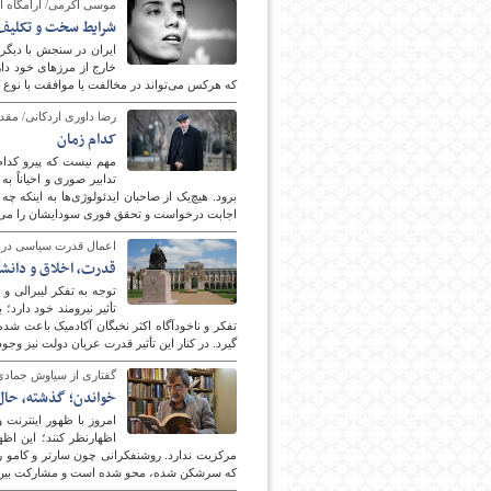
موسی اکرمی/ آرامگاه ا
شرایط سخت و تکلیف
ایران در سنجش با دیگر 
خارج از مرزهای خود دا
که هرکس می‌تواند در مخالفت یا موافقت با نوع ک
رضا داوری اردکانی/ مقدمه‌
کدام زمان
مهم نیست که پیرو کدام 
تدابیر صوری و احیاناً
برود. هیچ‌یک از صاحبان ایدئولوژی‌ها به اینکه چ
اجابت درخواست و تحقق فوری سودایشان را می‌
اعمال قدرت سیاسی در دا
قدرت، اخلاق و دانشگ
توجه به تفکر لیبرالی و
تأثیر نیرومند خود دارد؛
تفکر و ناخودآگاه اکثر نخبگان آکادمیک باعث شده
گیرد. در کنار این تأثیر قدرت عریان دولت نیز وجو
گفتاری از سیاوش جمادی
خواندن؛ گذشته، حال 
امروز با ظهور اینترنت 
اظهارنظر کنند؛ این اظ
که سرشکن شده، محو شده است و مشارکت بین‌الاذ