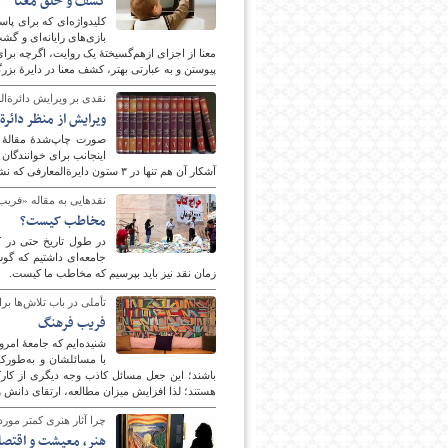
کشف و خلق معنا
کلیدواژه‌ای که برای پا
بازی‌های رایانه‌ای و گ
معنا از اجزای ازهم‌گسیختۀ یک روایت، اگرچه بر
پیوستن و به عبارتی بهتر، کشف معنا در دایرۀ بزرگ
نقدی بر ویرایش دائرة‌ا
ویرایش از منظر دائرة‌
صورت چاپ‌شدۀ مقالۀ مق
اینجانب برای خوانندگان 
آشکار آن هم تنها در ۳ ستون دایرة‌المعارفی که نشان از کم‌سوادی و بی‌مسئولیتی دارد، جز شگفتی، حس تأسف و تأثر مرا نیز برانگیخته است.
نقدهایی به مقاله «فری
مخاطب کیست؟
در طول تاریخ حتی در ک
جامعه‌ای داشتیم که گو
زمان نقد نیز باید بپرسیم که مخاطب ما کیست.
تأملی در باب تلاش‌ها بر
فریب فرهنگ
شنیده‌ایم که جامعۀ امرو
با مسائلشان و به‌طورک
باشند؛ این جعل مسائل کاذب وجه دیگری از کارک
هستند؛ لذا افزایش میزان مطالعه، ارتقای دانش و
چرا آثار هنری کمتر مورد ا
هنر، معیشت و اقتصا