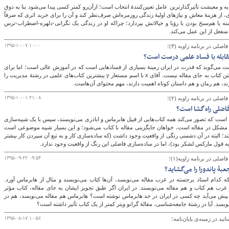
ه و معیشت تأثیرگذارترین عامل تعیین‌کنندۀ انتخاب است؛ ازآن‌رو کمتر کسی پیدا می‌شود بنا به ذوق
ی، از هزینۀ معاش و نیازهای اولیۀ زندگی روزمره‌اش صرف‌نظر کند و آن را برای خرید اثری که صرفاً
ه یا هم‌سنخ بودن با رؤیا و خیالاتش بپردازد؛ چراکه او در زندگی یک نگرانی-دلهره-اضطراب-ترس
 منفعل از این عمل می‌کند.
۱۳۹۵-۱۰-۰۷ ۱۰:۰۰
ضلی در برنامه زاویه (۳)؛
مقابله با فساد علمی درست است؟
ت می‌گوید که قدرت در ایران زمینۀ بسیاری از فسادهایی است که در آموزش عالی است؛ اما برای
جلب توجه او باید بگویم که راه مبارزه با آن، نوشتن کتاب به جای مقاله نیست. آقای x با اسم مستعار y بیشترین کتاب‌های علمی در رشتۀ مدیریت را
ند، هم رمان و هم داستان کوتاه اهمیت دارند، مهم‌ محتوای آن‌هاست.
۱۳۹۵-۱۰-۰۱ ۲۱:۰۸
ضلی در برنامه زاویه (۲)؛
اضلی راه‌گشا است؟
ست که تصور می‌کند همه کتاب‌هایی از قبیل هابرماس و اباذری می‌نویسند، سپس با یک شبیه‌سازی
 مشکل در مقاله است، خواهان جایگزینی مقاله‌ با کتاب می‌شود؛ و این بسیار شبیه موضوعی است
د؛ البته در آن دشمنی رنگی از واقعیت وجود داشت (که ساده‌سازی کار و به تبع آن سپردن کار بیشتر
ا به قول مارکس لشکر بود)، اما در ساده‌سازی فاضلی این رنگ از واقعیت وجود ندارد.
۱۳۹۵-۰۹-۲۲ ۰۹:۵۴
ضلی در برنامه زاویه(۱)؛
بۀ پاندورا را می‌گشاید؟
کدام استاد برجسته در غرب مقاله می‌نویسد، آن‌ها کتاب می‌نویسند و مثال از هابرماس آورد.
غرب هم کتاب و هم مقاله می‌نویسند. در ایران اگر طبق تجویز ایشان به جای مقاله، کتاب مؤثر
یش می‌آید چه کسی در ایران در حد هابرماس نوشته است؟ هابرماس هم مقاله‌ می‌نویسد، هم در
د. آیا در رشتۀ جامعه‌شناسی، مقالۀ گرانو ویتر کمتر از یک کتاب تأثیر داشته است؟
۱۳۹۵-۰۸-۱۷ ۱۰:۵۶
د در زمینه‌ی پایان‌نامه؛