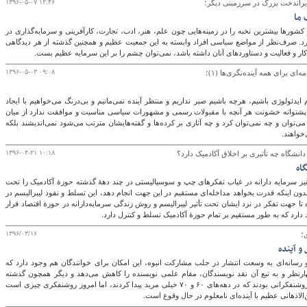
۱۳۹۶-۰۵-۰۷ ۱۲:۴۶
یراندخت بزرگ در سرزمینی دیگر؛
 ما
کشورها بیشترین نخبه را در زمینه‌هایی چون علم، هنر، ادب، تجارت، کارآفرینی و سرمایه‌گذاری در
رد. صرف‌نظر از مواضع سیاسی افراد وابسته به این جمعیت عظیم و همچنین گذشته از هر دیدگاهی
ار و فعالیت و دستاوردهای آنان داشته باشد، نمی‌توان چشم را بر این سرمایه عظیم بست.
۱۳۹۶-۰۵-۰۳ ۰۹:۰۸
ای برای همه آینده‌نگری‌ها (۱)؛
ایدئولوژی باشیم، هرچه باشیم صبر نداریم و منتظر آینده نمی‌مانیم و بی‌درنگ می‌خواهیم با ایجاد
 به پشتوانه خشونت هر آنچه با مقبولات رسمی و مشهورات سیاسی مناسبت و موافقت ندارد از میان
ه می‌توان و چه نمی‌توان کرد و چه آثاری بر کرده‌ها و گفته‌هایشان مترتب می‌شود نمی‌اندیشند بلکه
خواهند.
۱۳۹۶-۰۴-۲۱ ۱۰:۱۸
نشگاه چه تأثیری بر اخلاق آکادمیک دارد؟
اه
 نیز سرمایه­ دارانه در غیاب تفکرهای چپ و سوسیالیستی در چند دهۀ گذشته حوزۀ آکادمیک را تحت
 بدون اینکه قدرت بخواهد مداخله‌ای مستقیم در این جهت انجام دهد، این تسلط و نفوذ لیبرالیسم در
 تا جهت تفکر در نزد ایشان تحت تأثیر لیبرالیسم و روش زندگی سرمایه‌دارانه در حوزۀ اقتصاد قرار
د دارد که به طور مستقیم بر تمام حوزۀ آکادمیک تسلط و کنترل دارد.
۱۳۹۶/۰۳/۱۶
؛
و آینده
و رسانه‌ای به وسعت انتشار در جلب مشارکت انبوه، این امکان برای خوانندگان هم وجود دارد که
هارنظر و به تبع آن نقد نویسندگان، مقام علمی نویسنده را کاهش می‌دهد و دیگر همچون گذشته
مرکزیت ندارد. روشنفکرانی چون سارتر و کامو روشنفکرانی بودند که در دهه‌های ۶۰ و ۷۰ خیلی مرید پیدا کردند، اما امروز روشنفکری چیزی است
هانی عظیم با آینده‌ای نامعلوم در حال وقوع است.