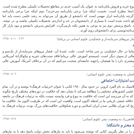
ع خرید و فروش پایان‌نامه به عنوان یک آسیب جدی در مقاطع تحصیلات تکمیلی مطرح شده است.
جا مطرح است: نخست اینکه چرا برخی پایان‌نامه می‌خرند؟ دوم اینکه چرا برخی پایان‌نامه
 پایان‌نامه ابزار مهمی است که دانشجو از طریق آن می‌تواند به رشد علمی دست یابد اما
باعث شده است تا بسیاری از دانشجویان در حد و اندازه‌ی تحصیلات تکمیلی نباشند و، در نتیجه،
شند. پاسخ پرسش دوم نیز به نوعی به همین نکته بازمی‌گردد. افزایش پذیرش دانشجو و نبود بازار کار
ن‌نامه‌نویسی برای دانشجویان روی آورند.
۱۳۹۵-۰۸-۱۱ ۰۹:۳۲
ار نیروهای سرمایه‌دار و خشکیدن علوم انسانی در بریتانیا؛
یتانیا در حال خشکیدن بر سر شاخه است، علت عمدۀ آن، فشار نیروهای سرمایه‌دار از یک‌سو و
ع مالی از سوی دیگر است. (سیستم آموزش عالی بریتانیا فاقد سنت‌های خیریه و نیکوکارانۀ آمریکایی
 بیشتری دارد.) ما همچنان راجع‌به جامعه‌ای صحبت می‌کنیم که در آن برخلاف آمریکا، آموزش عالی
.
۱۳۹۵/۰۸/۰۳
 فاضلی به وضعیت نشر علوم انسانی؛
ب امتیازات اجتماعی
یکی از انسان شناسان کلاسیک به نام آلفرد کروبر، در حدود سال ١٩٤٠ کتابی با عنوان «ترتیبات فرهنگ» نوشته و در آن، تمام
علمی کشورهای مختلفی را مطالعه می‌کند تا نشان دهد که خلاقیت در دوره‌های مختلف تاریخ چگونه
 که به آن می‌رسد این است که خلاقیت به نبوغ و فرد وابسته نیست بلکه به ترتیبات فرهنگ در جامعه
 خلاقه جمعی تاریخی ما در لحظه اکنون است. واقعیت این است که در ظرفیت اکنون ما، خلاقیت ما
یخ که دوران طلایی تمدن ایران اسلامی و دوره شکوفایی خلاقیت‌های بزرگ بوده، ترتیبات فرهنگ به
۱۳۹۵/۰۷/۲۸
 قانعی‌راد به وضعیت نشر علوم انسانی؛
د محترم دانشگاه!
 را در نظر بگیریم، کتابی که نوشته می‌شود یا باید به نیازهای بخش دولت پاسخ دهد یا به نیازهای