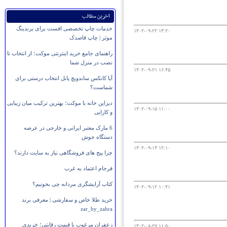
آخرین مطالب
خدمات چاپ تخصصی افست برای برندینگ
۱۴۰۲-۰۹-۲۲ ۱۴:۲۰
موثر | چاپ قاصدک
راهنمای جامع خرید اینترنتی موکت؛ از انتخاب تا
نصب در منزل شما
۱۴۰۲-۰۹-۲۱ ۱۶:۴۵
آیا کانکس ساندویچ پانل انتخاب درستی برای
شماست؟
دیزاین خانه با موکت؛ بهترین ترکیب میان زیبایی
۱۴۰۲-۰۹-۱۵ ۱۱:۰۰
و کارایی
6 مارک معتبر ایرانی و خارجی در عرضه
دستگاه جوش
۱۴۰۲-۰۹-۱۳ ۱۲:۱۰
چرا پیج های فروشگاهی نیاز به سایت دارند؟
فرجام اعتماد به غرب
کتاب آرایشگری مردانه چی بخونیم؟
۱۴۰۲-۰۹-۱۲ ۱۰:۴۱
خرید طلا خاص و سفارشی | معرفی برند
zar_by_zahra
زعفران مرغوب با قیمت رقابتی؛ خریدی
۱۴۰۲-۰۸-۲۷ ۱۱:۵۰