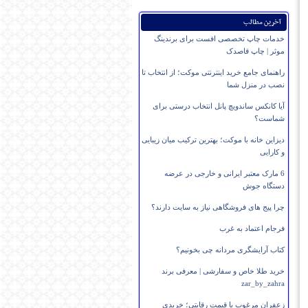
آخرین مطالب
خدمات چاپ تخصصی افست برای برندینگ
موثر | چاپ قاصدک
راهنمای جامع خرید اینترنتی موکت؛ از انتخاب تا
نصب در منزل شما
آیا کانکس ساندویچ پانل انتخاب درستی برای
شماست؟
دیزاین خانه با موکت؛ بهترین ترکیب میان زیبایی
و کارایی
6 مارک معتبر ایرانی و خارجی در عرضه
دستگاه جوش
چرا پیج های فروشگاهی نیاز به سایت دارند؟
فرجام اعتماد به غرب
کتاب آرایشگری مردانه چی بخونیم؟
خرید طلا خاص و سفارشی | معرفی برند
zar_by_zahra
زعفران مرغوب با قیمت رقابتی؛ خریدی