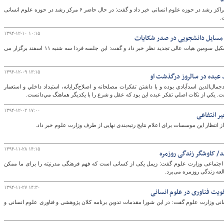
معاون پژوهش و فناوری وزارت علوم از توسعه مراکز رشد در حوزه علوم انسانی خبر داد و گفت: در حال حاضر ۶ مرکز رشد در حوزه علوم انسانی
.
۱۳۹۴-۱۲-۱۰ ۱۰:۱۵
 مسایل دانشجویی در صدر شکایات
معاون حقوقی و امور مجلس وزارت علوم از تشکیل سومین هیات عالی تجدید نظر خبر داد و گفت: این جلسه فردا سه شنبه ۱۱ اسفند برگزار می
۱۳۹۴-۱۲-۰۹ ۱۳:۱۵
 عبده در سالروز درگذشت او
‌الدين اسدآبادي بوده و با داشتن تفكرات مصلحانه و اصلاح‌گرايانه، استبداد داخلي و استعمار
 يكي از نكات اصلي تفكر عبده اين بود كه عقل و شرع را با يكديگر هماهنگ مي‌دانست.
۱۳۹۴-۱۲-۰۲ ۱۷:۰۰
ر انتفاعی
 انتظار این موسسات برای اعلام نتایج رتبه‌بندی نهایی از طرف وزارت علوم خبر داد.
۱۳۹۴-۱۱-۲۸ ۱۴:۱۵
د/ کاوشگر زندگی روزمره
تماعی وزارت علوم گفت: زیمل یکی از کسانی است که فهم فرهنگی مدرنیته را برای ما ممکن
لعه زندگی روزمره می‌برد.
۱۳۹۴-۱۱-۲۷ ۱۴:۳۰
ویت فناوری در علوم انسانی
 وزارت علوم گفت: در این شورا مقدمات تدوین برنامه کلان پژوهشی و فناوری علوم انسانی و