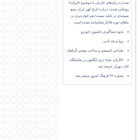
شده به زبان‌های خارجی با موضوع «ایران»
رونمایی شدند: درباره تاریخ کهن ایران منبع
مستندی در تایلند نیست/ هنر قواره‌بری در
بناهای دوره قاجار شناسانده نشده است
نحوه صداگیری داشبورد خودرو
رویا و نقد ادبی
طراحی انیمیشن و ساخت موشن گرافیک
«کارکرد نقد» تری ایگلتون در نمایشگاه
کتاب تهران عرضه شد
شماره ۲۲ فرهنگ امروز منتشر شد