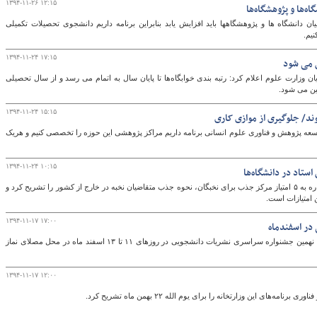
۱۳۹۴-۱۱-۲۶ ۱۲:۱۵
ه‌ها و پژوهشگاه‌ها
دانشگاه ها و پژوهشگاهها باید افزایش یابد بنابراین برنامه داریم دانشجوی تحصیلات تکمیلی
یم.
۱۳۹۴-۱۱-۲۴ ۱۷:۱۵
ن می شود
وزارت علوم اعلام کرد: رتبه بندی خوابگاه‌ها تا پایان سال به اتمام می رسد و از سال تحصیلی
یین می شود.
۱۳۹۴-۱۱-۲۴ ۱۵:۱۵
د/ جلوگیری از موازی کاری
ه پژوهش و فناوری علوم انسانی برنامه داریم مراکز پژوهشی این حوزه را تخصصی کنیم و هریک
۱۳۹۴-۱۱-۲۴ ۱۰:۱۵
ستاد در دانشگاه‌ها
رئیس مرکز جذب هیات علمی وزارت علوم با اشاره به ۵ امتیاز مرکز جذب برای نخبگان، نحوه جذب متقاضیان نخبه در خارج از کشور را تشریح کرد و
 امتیازات است.
۱۳۹۴-۱۱-۱۷ ۱۷:۰۰
در اسفندماه
مدیر کل فرهنگی و اجتماعی وزارت علوم گفت : نهمین جشنواره سراسری نشریات دانشجویی در روزهای ۱۱ تا ۱۳ اسفند ماه در محل مصلای نماز
۱۳۹۴-۱۱-۱۷ ۱۲:۰۰
های این وزارتخانه را برای یوم الله ۲۲ بهمن ماه تشریح کرد.