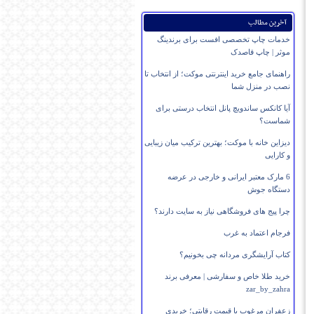
آخرین مطالب
خدمات چاپ تخصصی افست برای برندینگ
موثر | چاپ قاصدک
راهنمای جامع خرید اینترنتی موکت؛ از انتخاب تا
نصب در منزل شما
آیا کانکس ساندویچ پانل انتخاب درستی برای
شماست؟
دیزاین خانه با موکت؛ بهترین ترکیب میان زیبایی
و کارایی
6 مارک معتبر ایرانی و خارجی در عرضه
دستگاه جوش
چرا پیج های فروشگاهی نیاز به سایت دارند؟
فرجام اعتماد به غرب
کتاب آرایشگری مردانه چی بخونیم؟
خرید طلا خاص و سفارشی | معرفی برند
zar_by_zahra
زعفران مرغوب با قیمت رقابتی؛ خریدی