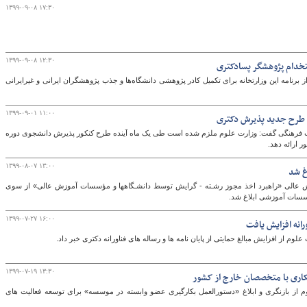
۱۳۹۹-۰۹-۰۸ ۱۷:۳۰
۱۳۹۹-۰۹-۰۸ ۱۲:۳۰
تخدام پژوهشگر پسادکتری
برنامه این وزارتخانه برای تکمیل کادر پژوهشی دانشگاه‌ها و جذب پژوهشگران ایرانی و غیرایرانی
۱۳۹۹-۰۹-۰۱ ۱۱:۰۰
ن طرح جدید پذیرش دکتری
لاب فرهنگی گفت: وزارت علوم ملزم شده است طی یک ماه آینده طرح کنکور پذیرش دانشجوی دوره
 ارائه دهد.
۱۳۹۹-۰۸-۰۷ ۱۳:۰۰
غ شد
 عالی «راهبرد اخذ مجوز رشـته - گرایش توسط دانشـگاهها و مؤسسات آموزش عالی» از سوی
ؤسسات آموزشی ابلاغ شد.
۱۳۹۹-۰۷-۲۷ ۱۶:۰۰
ورانه افزایش یافت
لوم از افزایش مبالغ حمایتی از پایان نامه ها و رساله های فناورانه دکتری خبر داد.
۱۳۹۹-۰۷-۱۹ ۱۳:۳۰
اری با متخصصان خارج از کشور
م از بازنگری و ابلاغ «دستورالعمل بکارگیری عضو وابسته در موسسه» برای توسعه فعالیت های