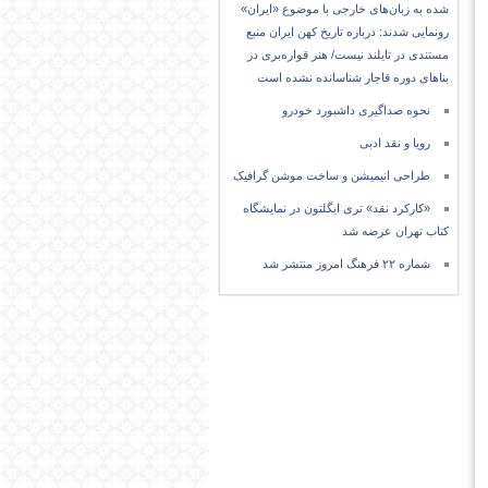
شده به زبان‌های خارجی با موضوع «ایران»
رونمایی شدند: درباره تاریخ کهن ایران منبع
مستندی در تایلند نیست/ هنر قواره‌بری در
بناهای دوره قاجار شناسانده نشده است
نحوه صداگیری داشبورد خودرو
رویا و نقد ادبی
طراحی انیمیشن و ساخت موشن گرافیک
«کارکرد نقد» تری ایگلتون در نمایشگاه
کتاب تهران عرضه شد
شماره ۲۲ فرهنگ امروز منتشر شد