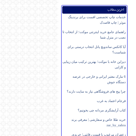
آخرین مطالب
خدمات چاپ تخصصی افست برای برندینگ
موثر | چاپ قاصدک
راهنمای جامع خرید اینترنتی موکت؛ از انتخاب تا
نصب در منزل شما
آیا کانکس ساندویچ پانل انتخاب درستی برای
شماست؟
دیزاین خانه با موکت؛ بهترین ترکیب میان زیبایی
و کارایی
6 مارک معتبر ایرانی و خارجی در عرضه
دستگاه جوش
چرا پیج های فروشگاهی نیاز به سایت دارند؟
فرجام اعتماد به غرب
کتاب آرایشگری مردانه چی بخونیم؟
خرید طلا خاص و سفارشی | معرفی برند
zar_by_zahra
زعفران مرغوب با قیمت رقابتی؛ خریدی