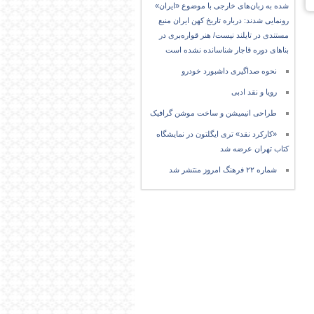
شده به زبان‌های خارجی با موضوع «ایران»
رونمایی شدند: درباره تاریخ کهن ایران منبع
مستندی در تایلند نیست/ هنر قواره‌بری در
بناهای دوره قاجار شناسانده نشده است
نحوه صداگیری داشبورد خودرو
رویا و نقد ادبی
طراحی انیمیشن و ساخت موشن گرافیک
«کارکرد نقد» تری ایگلتون در نمایشگاه
کتاب تهران عرضه شد
شماره ۲۲ فرهنگ امروز منتشر شد