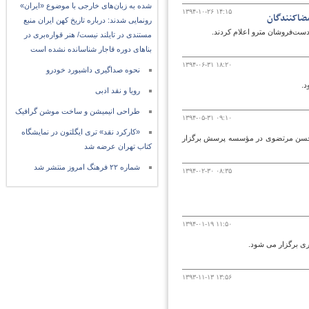
شده به زبان‌های خارجی با موضوع «ایران»
۱۳۹۴-۱۰-۲۶ ۱۴:۱۵
رونمایی شدند: درباره تاریخ کهن ایران منبع
 دست‌فروشان مترو اعلام کردند.
مستندی در تایلند نیست/ هنر قواره‌بری در
بناهای دوره قاجار شناسانده نشده است
۱۳۹۴-۰۶-۳۱ ۱۸:۲۰
نحوه صداگیری داشبورد خودرو
رویا و نقد ادبی
طراحی انیمیشن و ساخت موشن گرافیک
۱۳۹۴-۰۵-۳۱ ۰۹:۱۰
«کارکرد نقد» تری ایگلتون در نمایشگاه
یس حسن مرتضوی در مؤسسه پرسش برگزار
کتاب تهران عرضه شد
شماره ۲۲ فرهنگ امروز منتشر شد
۱۳۹۴-۰۲-۳۰ ۰۸:۳۵
۱۳۹۴-۰۱-۱۹ ۱۱:۵۰
ی برگزار می شود.
۱۳۹۳-۱۱-۱۳ ۱۳:۵۶