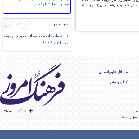
هوشمندانه از تیدا زعفران
نتشر شد: پدیدارشناسی روح؛ ترجمه‌ای
سایر اخبار
خدمات چاپ تخصصی افست برای برندینگ
موثر | چاپ قاصدک
مسائل علوم‌انسانی
کتاب و نشر
است
بازگشت به بالا
" مجاز است