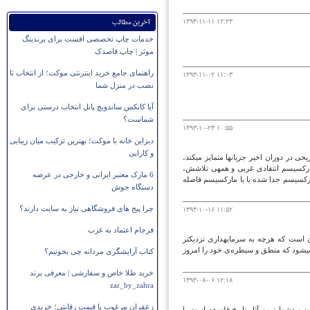
آخرین مطالب
۱۳۹۳-۱۱-۱۱ ۱۲:۲۳
خدمات چاپ تخصصی افست برای برندینگ
موثر | چاپ قاصدک
راهنمای جامع خرید اینترنتی موکت؛ از انتخاب تا
۱۳۹۳-۱۱-۰۲ ۱۱:۰۳
نصب در منزل شما
آیا کانکس ساندویچ پانل انتخاب درستی برای
شماست؟
۱۳۹۳-۱۰-۲۴ ۱۰:۵۵
دیزاین خانه با موکت؛ بهترین ترکیب میان زیبایی
و کارایی
آنچه کار پری اندرسن را از دیگر متفکران و نظریه‌پردازان در حوزه‌ی مطالعات تاریخی در دوران اخیر جریان‎ها متمایز می‎کند،
این است که او قطعا به سنت مارکسیسم غربی تعلق دارد به خصوص به سنت مارکسیسم انتقادی غربی و همه‎ی تلاشش،
6 مارک معتبر ایرانی و خارجی در عرضه
مارکسیسم جدا شده یا با مارکسیسم فاصله
دستگاه جوش
چرا پیج های فروشگاهی نیاز به سایت دارند؟
۱۳۹۳-۱۰-۱۶ ۱۱:۵۲
فرجام اعتماد به غرب
پری اندرسون تنوع را در گذارها از دوران باستان تا فئودالیسم می‎بیند و واقعیت آن است که هرچه به سرمایه‎داری نزدیک‎تر
می‎شویم از این تنوع‎ها کاسته می‎شود و سرمایه‎داری به یک فرماسیون جهانی تبدیل می‎شود که منطق و سیطره‌ی خود را امروز
کتاب آرایشگری مردانه چی بخونیم؟
خرید طلا خاص و سفارشی | معرفی برند
۱۳۹۳-۰۸-۰۶ ۱۲:۱۸
zar_by_zahra
زعفران مرغوب با قیمت رقابتی؛ خریدی
م‌ترین و دشوارترین آثار تاریخ فلسفه است با