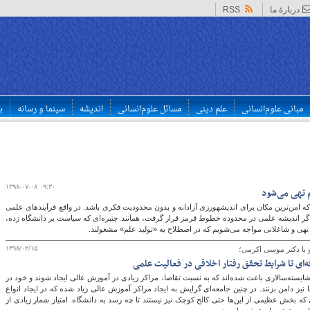
دربارهٔ ما
RSS
مبانی علوم‌انسانی
علم دینی
مسائل علوم‌انسانی
اندیشه
سینما و رسانه
ب
۱۳۹۸-۰۷-۰۸ ۰۹:۳۰
لم تهی می‌شود
حسب تعریف و ماهیت، از دانشگاه انتظار می‎رود که امن‌ترین مکان برای اندیشه‎ورزی آزادانه و بدون محدودیت فکری باشد. در واقع فرآیندهای علمی
 ندارند، یعنی خط قرمز را برنمی‎تابند. اگر اندیشه علمی در محدوده خطوط قرمز قرار گرفت، همانند چنبره‌ای که سیاست بر دانشگاه زده،
و تهی و شاغلانی مواجه می‌شویم که در اصطلاح به «تولید علم» مشغولند.
۱۳۹۸/۰۲/۱۵
 با دکتر موسی اکرمی؛
‌ای تا شرایط تحقق رفتار اخلاقی در فعالیت علمی
ایسته‌سالاری باعث شده‌اند که به نسبت تقاضا، مراکز زیادی در آموزش عالی ایجاد شوند و خود در
ا نیز دامن بزنند. در چنین جامعه‌ای گرایش به ایجاد مراکز آموزش عالی زیاد شده که در ایجاد انواع
 که بخش عظیمی از این‌ها حتی کالج کوچک نیز نیستند تا چه رسد به دانشگاه. امتیاز شمار زیادی از