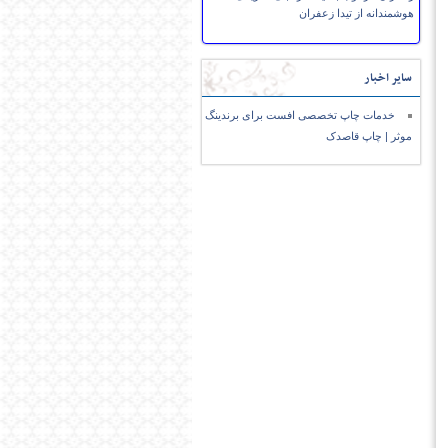
هوشمندانه از تیدا زعفران
سایر اخبار
خدمات چاپ تخصصی افست برای برندینگ
موثر | چاپ قاصدک