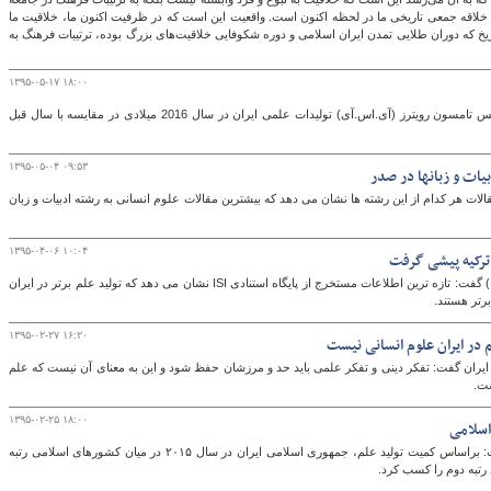
 خلاقه جمعی تاریخی ما در لحظه اکنون است. واقعیت این است که در ظرفیت اکنون ما، خلاقیت ما
یخ که دوران طلایی تمدن ایران اسلامی و دوره شکوفایی خلاقیت‌های بزرگ بوده، ترتیبات فرهنگ به
۱۳۹۵-۰۵-۱۷ ۱۸:۰۰
براساس اطلاعات مستخرج از پایگاه وب آو ساینس تامسون رویترز (آی.اس.آی) تولیدات علمی ایران در سال 2016 میلادی در مقایسه با سال قبل
۱۳۹۵-۰۵-۰۴ ۰۹:۵۳
ات هر کدام از این رشته ها نشان می دهد که بیشترین مقالات علوم انسانی به رشته ادبیات و زبان
۱۳۹۵-۰۴-۰۶ ۱۰:۰۴
سرپرست پایگاه استنادی علوم جهان اسلام (ISC) گفت: تازه ترین اطلاعات مستخرج از پایگاه استنادی ISI نشان می دهد که تولید علم برتر در ایران
۱۳۹۵-۰۲-۲۷ ۱۶:۲۰
 در ایران علوم انسانی نیست
ایران گفت: تفکر دینی و تفکر علمی باید حد و مرزشان حفظ شود و این به معنای آن نیست که علم
ست.
۱۳۹۵-۰۲-۲۵ ۱۸:۰۰
 اسلامی
سرپرست پایگاه استنادی علوم جهان اسلام گفت: براساس کمیت تولید علم، جمهوری اسلامی ایران در سال ۲۰۱۵ در میان کشورهای اسلامی رتبه
تبه دوم را کسب کرد.