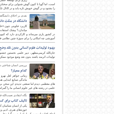
ریزی برای توسعه علمی، 
است، اما گویا تا کنون گوش شنوایی برای سخنان 
را بشنود و در گوش خویش تازه یابد و در کانال تلگ
نقدی بر اخلاق دانشگاهی
دانشگاه در مثلثِ دا
آموزشی چه امکانی را برای سوژ‎ۀ چنین نظامی فراهم می‎آورد و چه امکانی را از او می‎گیرد؟
امروز
بهبود تولیدات علوم انسانی بدون نقد و
جان‌الله کریمی‌مطهر، دبیر علمی نخستین جشن
تولیدات اثرمند باشند بدون نقد وضع موجود ممک
بررسی انسان شناختی در 
کدام معیار؟
زمانی جواهر لعل نهرو و
ماندگی صنایع ابتدایی ه
های معظمی دیدم اما صنعتی ندیدم. این سخن برای
علمی در رشته های غیر علوم انسانی ما را گمراه 
نگاه انتقادی نعمت‌الله
تالیف کتاب برای کس
حوزه‌های هنری، ادبی و 
اتفاق افتاده است و یکی از اصلی‌ترین گزاره‌هایی