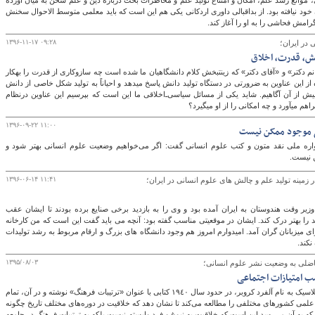
موانع رشد علم، امکان و امتناع تولید علم و مخاطرات بحث درباره دین و علم سخن به میان آورده
خود نیافته بود. از بداقبالی داوری اردکانی یکی هم این است که باید معلمی متوسط الاحوال سخنش
رامش فحاشی را به او را آغاز کند.
۱۳۹۶-۱۱-۱۷ ۰۹:۲۸
 در ایران؛
نش، قدرت، اخلاق
کاربرد عناوینی چون «خانم دکتر» و «آقای دکتر» که زینت‎بخش کلام دانشگاهیان ما شده‎ است چه سازوکاری از قدرت را به‎کار
می‎اندازد؟ بی‎شک استفاده از این عناوین به ضرورتی در دستگاه تولید دانش پاسخ می‎دهد و احیاناً به تولید شکل خاصی از دانش
در کشور یاری می‎رساند و کارکردی دارد که کم‌وبیش از آن آگاهیم. شاید یکی از مسائل سیاسی‌ـ‌‎اخلاقی ما این است که بپرسیم این عناوین درنظام
۱۳۹۶-۰۹-۲۲ ۱۱:۰۰
ضع موجود ممکن نیست
واره ملی نقد متون و کتب علوم انسانی گفت: اگر می‌خواهیم وضعیت علوم انسانی بهتر شود و
ن نیست.
۱۳۹۶-۰۶-۱۴ ۱۱:۴۱
زمینه تولید علم و چالش های علوم انسانی در ایران؛
زیر وقت هندوستان به ایران آمده بود و وی را به بازدید برخی صنایع برده بودند تا ایشان عقب
ند را بهتر درک کند. ایشان در موقعیتی مناسب گفته بود: آنچه می باید گفت این است که من کارخانه
 میزبانان گران آمد. امیدوارم امروز هم وجود دانشگاه های بزرگ و ارقام مربوط به رشد تولیدات
نکند.
۱۳۹۵/۰۸/۰۳
 فاضلی به وضعیت نشر علوم انسانی؛
ب امتیازات اجتماعی
یکی از انسان شناسان کلاسیک به نام آلفرد کروبر، در حدود سال ١٩٤٠ کتابی با عنوان «ترتیبات فرهنگ» نوشته و در آن، تمام
علمی کشورهای مختلفی را مطالعه می‌کند تا نشان دهد که خلاقیت در دوره‌های مختلف تاریخ چگونه
 که به آن می‌رسد این است که خلاقیت به نبوغ و فرد وابسته نیست بلکه به ترتیبات فرهنگ در جامعه