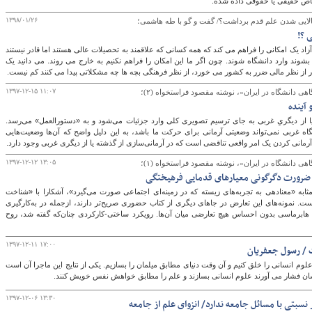
شخاص حقیقی یا حقوقی داده شده.
۱۳۹۸/۰۱/۲۶
ه کالایی شدن علم قدم برداشت؟/ گفت و گو با طه هاشمی؛
 ؟!
گ
زاد یک امکانی را فراهم می کند که همه کسانی که علاقمند به تحصیلات عالی هستند اما قادر نیستند
بشوند وارد دانشگاه شوند. چون اگر ما این امکان را فراهم نکنیم به خارج می روند. می دانید یک
ر از نظر مالی ضرر به کشور می خورد، از نظر فرهنگی بچه ها چه مشکلاتی پیدا می کنند کم نیست.
۱۳۹۷-۱۲-۱۵ ۱۱:۰۷
گاهی دانشگاه در ایران»، نوشته مقصود فراستخواه (۲)؛
 آینده
یا از دیگریِ غربی به ‌جای ترسیم تصویری کلی وارد جزئیات می‌شود و به «دستورالعمل» می‌رسد.
اه غربی نمی‌تواند وضعیتی آرمانی برای حرکت ما باشد، به این دلیل واضح که آن‌ها وضعیت‌هایی
انی کردن یک امر واقعی تناقضی است که در آرمانی‌سازی از گذشته یا از دیگری غربی وجود دارد.
۱۳۹۷-۱۲-۱۲ ۱۳:۰۵
گاهی دانشگاه در ایران»، نوشته مقصود فراستخواه (۱)؛
: ضرورت دگرگونی معیارهای قدمایی فرهیختگی
ه‌مثابه «معنادهی به تجربه‌های زیسته که در زمینه‌ای اجتماعی صورت می‌گیرد»، آشکارا با «شناخت
ت. نمونه‌های این تعارض در جاهای دیگری از کتاب حضوری صریح‌تر دارند، ازجمله در به‌کارگیری
هابرماسی بدون احساس هیچ تعارضی میان آن‌ها. رویکرد ساختی-کارکردی چنان‌که گفته شد، روح
۱۳۹۷-۱۲-۱۱ ۱۷:۰۰
 / رسول جعفریان
م انسانی را خلق کنیم و آن وقت دنیای مطابق میلمان را بسازیم. یکی از نتایج این ماجرا آن است
ن فشار می آورند علوم انسانی بسازند و علم را مطابق خواهش نفس خویش کنند.
۱۳۹۷-۱۲-۰۶ ۱۳:۳۰
نسبتی با مسائل جامعه ندارد/ انزوای علم از جامعه