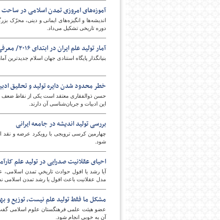
آموز‌ه‌های امروزی تمدن اسلامی در ساحت ت
اندیشه‌ها و انگیزه‌های ایمانی و دینی، محرّک ب
دوره تاریخی تشکیل می‌داد.
آمار تولید علم ایران در ابتدای ۲۰۱۶/ معرفی پرکارترین استاد ایرانی
بنیانگذار پایگاه استنادی جهان اسلام جدیدترین آمار تولید علم ایران را در سال ۲۰۱۶ بر
خطر محدود شدن دایره تولید و تحقیق ادبیا
حسن ذوالفقاری معتقد است یکی از نقاط ضعف و ن
این ادبیات و جریان‌شناسی آن دارند.
بررسی تولید اندیشه در جامعه ایرانی
چهارمین کرسی ترویجی با رویکرد عرضه و نقد اید
شود.
احیای عقلانیت صدرایی در تولید علم کارآم
آیا رشد یا افول حوادث تاریخیِ تمدن اسلامی،
مدل عقلانیت باعث افول یا رشد تمدن اسلامی 
مشکل ما فقط تولید علم نیست، توزیع و بهر
عضو هیئت علمی فرهنگستان علوم اسلامی گفت: ت
آن به خوبی انجام شود.