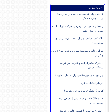
آخرین مطالب
خدمات چاپ تخصصی افست برای برندینگ
موثر | چاپ قاصدک
راهنمای جامع خرید اینترنتی موکت؛ از انتخاب تا
نصب در منزل شما
آیا کانکس ساندویچ پانل انتخاب درستی برای
شماست؟
دیزاین خانه با موکت؛ بهترین ترکیب میان زیبایی
و کارایی
6 مارک معتبر ایرانی و خارجی در عرضه
دستگاه جوش
چرا پیج های فروشگاهی نیاز به سایت دارند؟
فرجام اعتماد به غرب
کتاب آرایشگری مردانه چی بخونیم؟
خرید طلا خاص و سفارشی | معرفی برند
zar_by_zahra
زعفران مرغوب با قیمت رقابتی؛ خریدی