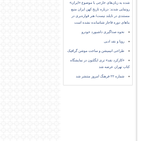
شده به زبان‌های خارجی با موضوع «ایران»
رونمایی شدند: درباره تاریخ کهن ایران منبع
مستندی در تایلند نیست/ هنر قواره‌بری در
بناهای دوره قاجار شناسانده نشده است
نحوه صداگیری داشبورد خودرو
رویا و نقد ادبی
طراحی انیمیشن و ساخت موشن گرافیک
«کارکرد نقد» تری ایگلتون در نمایشگاه
کتاب تهران عرضه شد
شماره ۲۲ فرهنگ امروز منتشر شد