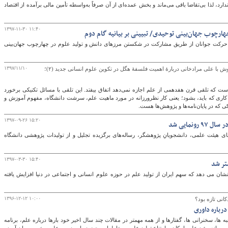
رد، لذا بی‌تقاضا باقی می‌ماند و بخش عمده‌ای از آن صرفاً به‌واسطه تأمین مالی برآمده از اقتصاد
۱۳۹۷-۱۱-۳۰ ۱۱:۴۰
هارچوب جهان‌بینی توحیدی/ تبیینی بر بیانیه گام دوم
 حرکت جوانان از طریق مشارکت در شکستن مرزهای دانش و تولید علوم در چهارچوب جهان‌بینی
۱۳۹۷/۱۱/۱۰
با علی مرادخانی دربارۀ اهمیت فلسفۀ هگل در تکوین علوم انسانی جدید (۲)؛
ت که تلقی قرن هفدهمی از علم اجازه نمی‌دهد اتفاق بیفتد. این تلقی با مسائل تکنیکی برخورد
د کاری که باید، بشود؛ یعنی کار نظرورزانه در مورد ماهیت علم، سرشت دانشگاه، مفهوم آموزش و
که در پایان‌نامه‌ها و پژوهش‌ها هست.
۱۳۹۷-۰۹-۲۶ ۱۵:۲۰
نمایی شد
 هیئت علمی، دانشجویانِ پژوهشگر، رساله‌های برگزیده تجلیل و از تولیدات پژوهشی دانشگاه
۱۳۹۷-۰۳-۳۰ ۱۵:۴۰
شتر شد
ان می دهد که سهم ایران از تولید علم در حوزه علوم انسانی و اجتماعی در دنیا افزایش یافته
۱۳۹۶-۱۲-۱۲ ۱۰:۰۰
کانی تازه بود؟
رباره داوری
 ها، سخنرانی ها، گفتارها و از همه مهمتر در مقالات چند سال اخیر خود بارها درباره علم، برنامه