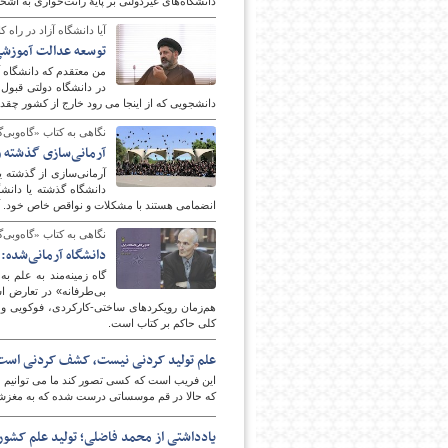
دانشگاه‌های غیردولتی بر پایۀ رانت‌خواری به ا
آیا دانشگاه آزاد در را
توسعه عدالت آموزشی
پایگاه اطلاع رسانی فرهن
من معتقدم که دانشگاه آ
در دانشگاه دولتی قبول 
دانشجویی که از اینجا می رود خارج از کشور چقد
نگاهی به کتاب «گاه‌وبی‌
آرمانی‌سازی گذشته و
آرمانی‌سازی از گذشته 
دانشگاه گذشته یا دانشگ
انضمامی هستند با مشکلات و نواقص خاص خود. آرم
نگاهی به کتاب «گاه‌وبی‌
دانشگاه آرمانی‌شده
گاه زمینه‌مند به علم ب
بی‌طرفانه» در تعارض اس
هم‌زمان رویکردهای ساختی-کارکردی، فوکویی و 
کلی حاکم بر کتاب است.
علم تولید کردنی نیست، کشف کردنی است
این فریب است که کسی تصور کند ما می توانیم علو
که حالا در قم موسساتی درست شده که به مغزشا
یادداشتی از محمد فاضلی؛ تولید علم کشور 