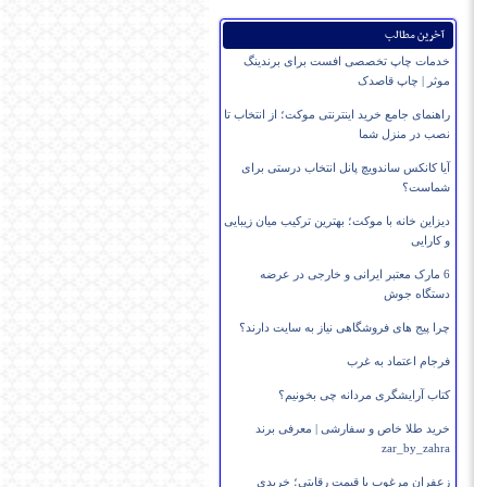
آخرین مطالب
خدمات چاپ تخصصی افست برای برندینگ
موثر | چاپ قاصدک
راهنمای جامع خرید اینترنتی موکت؛ از انتخاب تا
نصب در منزل شما
آیا کانکس ساندویچ پانل انتخاب درستی برای
شماست؟
دیزاین خانه با موکت؛ بهترین ترکیب میان زیبایی
و کارایی
6 مارک معتبر ایرانی و خارجی در عرضه
دستگاه جوش
چرا پیج های فروشگاهی نیاز به سایت دارند؟
فرجام اعتماد به غرب
کتاب آرایشگری مردانه چی بخونیم؟
خرید طلا خاص و سفارشی | معرفی برند
zar_by_zahra
زعفران مرغوب با قیمت رقابتی؛ خریدی