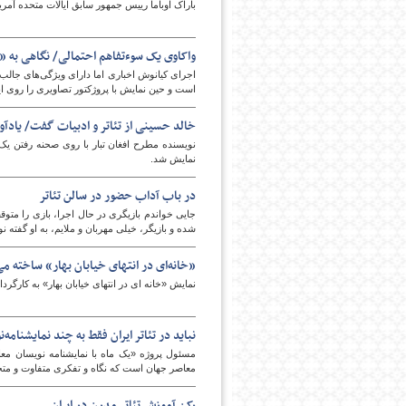
باراک اوباما رییس جمهور سابق ایالات متحده آمری
واکاوی یک سوء‌تفاهم احتمالی/ نگاهی به «
پایگاه اطلاع رسانی فرهن
اجرای کیانوش اخباری اما دارای ویژگی‌های جالب
است و حین نمایش با پروژکتور تصاویری را روی این
خالد حسینی از تئاتر و ادبیات گفت/ یادآور
نویسنده مطرح افغان تبار با روی صحنه رفتن یک 
نمایش‌ شد.
در باب آداب حضور در سالن تئاتر
جایی خواندم بازیگری در حال اجرا، بازی را مت
شده و بازیگر، خیلی مهربان و ملایم، به او گفته 
«خانه‌ای در انتهای خیابان بهار» ساخته می‌شود/ اجر
نمایش «خانه ای در انتهای خیابان بهار» به کارگردانی ندا هنگاهی از ۲۳ بهمن ماه در سالن سمندریان تم
نباید در تئاتر ایران فقط به چند نمایشنام
مسئول پروژه «یک ماه با نمایشنامه نویسان معا
معاصر جهان است که نگاه و تفکری متفاوت و متح
رکن آموزش تئاتر مدرن در ایران