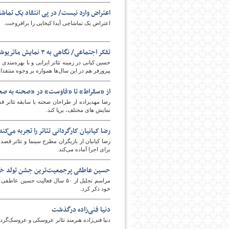
اعتراض وارد نیست/ در پی انتقاد یک تماشاگ
اعتراض یک تماشاچی آیدا کیخایی را برافروخت.
تفکر اجتماعی/ نگاهی به ٣ نمایش ماتریوشکا، آشپزخانه و تیاتر سعدی تابستان ٣٢
حسین کیانی در زمینه تئاتر ایرانی و با بهره‌مندی
پیروزفر هم در این سال‌ها همواره بر وجوه منتقدا
امروز
از «سقراط» تا «فاوست» در «صحنه به صح
نمایش های مختلف، برپا کند.
رضا کیانیان کارگردانی تئاتر را تجربه می‌کن
رضا کیانیان از بازیگران مطرح سینما و تئاتر قصد 
برای اجرا آماده می‌کند.
حسین عاطفی پرجمعیت‌ترین جشن تولد خود
مراسم تجلیل از ۵۰ سال فعالیت 
خود ذکر کرد.
دنیا فنی‌زاده درگذشت
دنیا فنی‌زاده هنرمند تئاتر عروسکی و عروسک‌گر