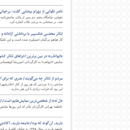
ناصر تقوایی از بهرام بیضایی گفت: برخوان
تقوایی شامگاه پنجم دی‌ پس از پایان نمایش‌نام
شد، در سخنانی به برخی نکات اشاره کرد.
تئاتر مجلسی شکسپیر با برداشتی آزادانه و
کار هیاهو بی‌گمان استیلیزه شده است و این تکنیک
«ایوانف» در بین برترین اجراهای تئاتر کشو
نمایش «ایوانف» به کارگردانی امیررضا کوهستانی به عنوان یکی از ۱۰ اجرای برتر سال
مردم از تئاتر چه می‌گویند/ هنری که برای
ساعتی را با مردمی که هر روز از کنار «تئاترشهر» به
این بود که قرابت زیادی با این هنر ندارند.
«ل ته» از شخصی‌ترین نمایش‌هایم است/ از 
عاطفه تهرانی کارگردان تئاتر که این روزها نمایش
باربد، آن‌گونه که بود/جامعه باربد، آکادم
جامعه باربد در سال ۱۳۲۵ ب