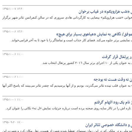
۱۳۹۵-۱۰-۰۷ ۱۳:۴۰
ی «شب ‌هزارویکم» در غیاب برخوان
ه‌خوانی «شب‌ هزارویکم» بیضایی به کارگردانی هادی سروری که در سالن کنفرانس تئاتر شهر برگزار
۱۳۹۵-۱۰-۰۶ ۱۳:۲۰
 موفق/ نگاهی به نمایش «هیاهوی بسیار برای هیچ»
 نمایشی برتر جلوه می‌کند. فضای کار جذاب است و تماشاگر را با خود تا به آخر فرامی‌خواند.
۱۳۹۵-۱۰-۰۶ ۱۱:۰۰
ر پرتغال قرار گرفت
 ٢٠١٦ کشور پرتغال انتخاب شد.
۱۳۹۵-۱۰-۰۶ ۱۰:۰۰
 آن نه وقت هست نه بودجه
 عنوان قلب تپنده تئاتر می‌گذرند، بودیم و از آنها پرسیدیم که چقدر تئاتر می‌بینند که پاسخ اکثر آنها
۱۳۹۵-۱۰-۰۱ ۱۱:۰۰
نام یک رود الهام گرفتم
 تازه اش را در تالار سایه روی صحنه برده است درباره جزئیات نمایش «ل ته» نکاتی را عنوان کرد.
۱۳۹۵-۰۹-۲۰ ۱۷:۰۰
ی و دانشگاه خصوصی تئاتر ایران
ه خیابان لاله‌زار و کوچه ملی و در ملکی که در این زمان سینمای تعطیل‌شده شهرزاد هست، نقل مکان کرد و شهرت این