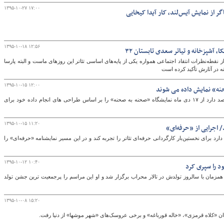
۱۳۹۵-۱۰-۲۷ ۱۷:۰۰
ر از نمایش آیس‌لند، کار آیدا کیخایی
۱۳۹۵-۱۰-۱۸ ۱۲:۵۶
 از نقطه‌نظرات انتقاد اجتماعی همواره یکی از پایه‌های اساسی تئاتر این روزهای ماست و البته پارسا
نه در آثارش تأکید کرده است
۱۳۹۵-۱۰-۱۵ ۱۲:۰۰
نه» نمایش داده می شوند
رضا مهدیزاده از طراحان صحنه با سابقه تئاتر قصد دارد از ۱۷ دی ماه نمایشگاه «صحنه به صحنه» را بر اساس طراحی های انجام داده خود برای
۱۳۹۵-۱۰-۱۵ ۱۱:۲۰
د/ اجرایی از «حرفه‌ای»
دارد برای نخستین‌بار کارگردانی حرفه‌ای تئاتر را تجربه کند و در این مسیر نمایشنامه «حرفه‌ای» را
۱۳۹۵-۱۰-۱۲ ۱۰:۴۰
 را سپری کرد
حسین عاطفی همزمان با سالروز تولدش در تالار محراب برگزار شد و او این مراسم را پرجمعیت ترین جشن تولد
۱۳۹۵-۱۰-۰۸ ۱۵:۲۰
دان «کلاه قرمزی»، «خاله قورباغه» و برخی عروسک‌های «شهر موشها» از دنیا رفت.