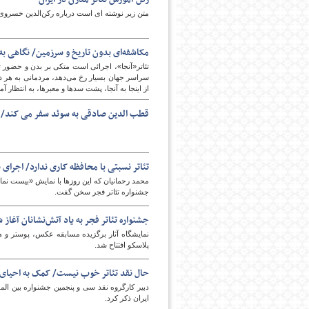
متن زیر نوشته ای است درباره رکن‌الدین خسروی 
مکاشفه‌ای بدون تاریخ و سرزمین/ نگاهی به
تئاتر«آنجا»، اجرائی است متکی بر بدن و حضور تن
سراسر جهان بسیار رخ می‌دهد، مردمانی به ‌هر دلی
از اینجا به آنجا، پشت سدها و معبرها، به انتظار
قطب الدین صادقی به سوئد سفر می کند/ 
تئاتر نسبتی با محافظه کاری ندارد/ اجرای 
محمد رحمانیان که این روزها با نمایش «بیست نما
جشنواره تئاتر فجر سخن گفت.
جشنواره تئاتر فجر به یاد آتش‌نشانان آغاز
نمایشگاه آثار برگزیده مسابقه عکس، پوستر و هو
پلاسکو افتتاح شد.
حال نقد تئاتر خوب نیست/ کمک به احیای ج
دبیر کارگروه نقد سی و پنجمین جشنواره بین الملل
ایران ذکر کرد.