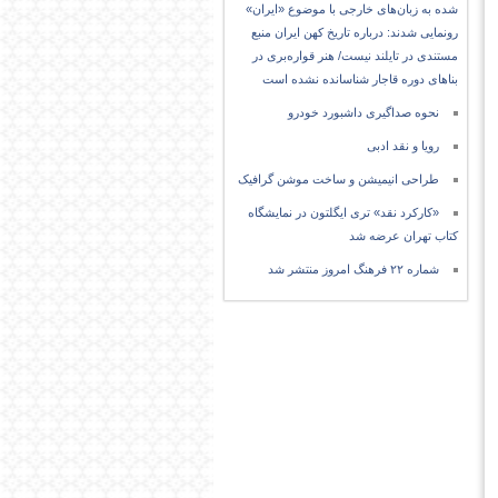
شده به زبان‌های خارجی با موضوع «ایران»
رونمایی شدند: درباره تاریخ کهن ایران منبع
مستندی در تایلند نیست/ هنر قواره‌بری در
بناهای دوره قاجار شناسانده نشده است
نحوه صداگیری داشبورد خودرو
رویا و نقد ادبی
طراحی انیمیشن و ساخت موشن گرافیک
«کارکرد نقد» تری ایگلتون در نمایشگاه
کتاب تهران عرضه شد
شماره ۲۲ فرهنگ امروز منتشر شد