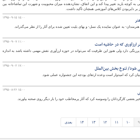
ه کوچه باربد تغییر پیدا کند و این اتفاق، نشان‌دهنده میزان محبوبیت و شهرت این تماشاخانه بین
ز بر دایربودن کلاس‌های آموزشی همچنان تأکید داشت.
۱۳۹۵-۰۹-۱۵ ۱۵:۰۰
هنر
ندان- به عنوان نماینده یک نسل- و بهای بلیت تعیین شده برای آثار را از نظر می‌گذراند.
۱۳۹۵-۰۹-۰۷ ۱۱:۰۰
ر ارزآوری که در حاشیه است
پررنگی دارد ولی هنوز این ظرفیت که می‌تواند در حوزه ارزآوری نقش مهمی داشته باشد به اندازه
۱۳۹۵-۰۹-۰۲ ۱۷:۰۰
لی شود/ تنوع بخش بین‌الملل
 بیان کرد که امیدوار است وعده ارتقای بودجه این جشنواره عملی شود.
۱۳۹۵-۰۸-۲۶ ۱۵:۰۰
ش
بعضی کارگردانان را وسوسه کرد که آثار پرمخاطب خود را بار دیگر روی صحنه بیاورند.
۹
۱۰
۱۱
۱۲
۱۳
۱۴
بعدی