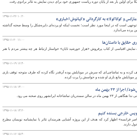
کا برای اولین بار بعد از پایان دوره ریاست جمهوری خود برای دیدن نمایش به تئاتر برادوی رفت.
۱۳۹۵-۱۱-۲۶ ۱۰:۲۰
مارکس و کوکاکولا» به کارگردانی «کیانوش اخباری»
گ
‌توجهی است که در اینجا مورد نظر است؛ نخست اینکه او پرده‌ای دایره‌شکل را وسط صحنه گذاشته
 پرده می‌اندازد.
۱۳۹۵-۱۱-۲۰ ۱۱:۰۰
ی حقایق با داستان‌ها
نمایش اقتباسی از کتاب پرفروش «هزار خورشید تابان» خواستار ارتباط هر چه بیشتر مردم با هنر
۱۳۹۵-۱۱-۱۹ ۱۶:۴۰
وقف کرده و به تماشاچی‌ای که سرش در موبایلش بوده آن‌قدر نگاه کرده که طرف متوجه توقف بازی
نور موبایلش مانع بازی او شده و حواسش را پرت کرده.
۱۳۹۵-۱۱-۱۸ ۱۴:۰۰
ا از ۲۳ بهمن ماه
اشاخانه ایرانشهر روی صحنه می رود.
۱۳۹۵-۱۱-۱۸ ۱۳:۲۰
ه‌نویس خارجی بسنده کنیم
صر فرانسه» اظهار کرد که هدف از این پروژه آشنایی هنرمندان تئاتر با نمایشنامه نویسان مطرح
ول دارند.
۱۳۹۵-۱۱-۱۶ ۱۵:۴۰