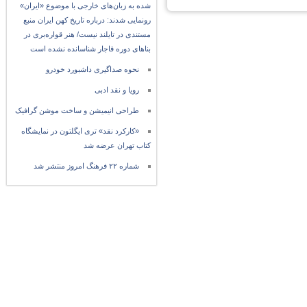
شده به زبان‌های خارجی با موضوع «ایران»
رونمایی شدند: درباره تاریخ کهن ایران منبع
مستندی در تایلند نیست/ هنر قواره‌بری در
بناهای دوره قاجار شناسانده نشده است
نحوه صداگیری داشبورد خودرو
رویا و نقد ادبی
طراحی انیمیشن و ساخت موشن گرافیک
«کارکرد نقد» تری ایگلتون در نمایشگاه
کتاب تهران عرضه شد
شماره ۲۲ فرهنگ امروز منتشر شد