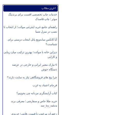
آخرین مطالب
خدمات چاپ تخصصی افست برای برندینگ
موثر | چاپ قاصدک
راهنمای جامع خرید اینترنتی موکت؛ از انتخاب تا
نصب در منزل شما
آیا کانکس ساندویچ پانل انتخاب درستی برای
شماست؟
دیزاین خانه با موکت؛ بهترین ترکیب میان زیبایی
و کارایی
6 مارک معتبر ایرانی و خارجی در عرضه
دستگاه جوش
چرا پیج های فروشگاهی نیاز به سایت دارند؟
فرجام اعتماد به غرب
کتاب آرایشگری مردانه چی بخونیم؟
خرید طلا خاص و سفارشی | معرفی برند
zar_by_zahra
زعفران مرغوب با قیمت رقابتی؛ خریدی