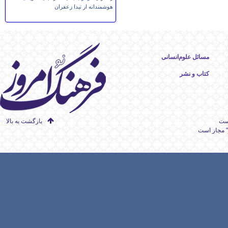
هوشمندانه از تیدا زعفران
مسائل علوم‌انسانی
کتاب و نشر
است
بازگشت به بالا
" مجاز است