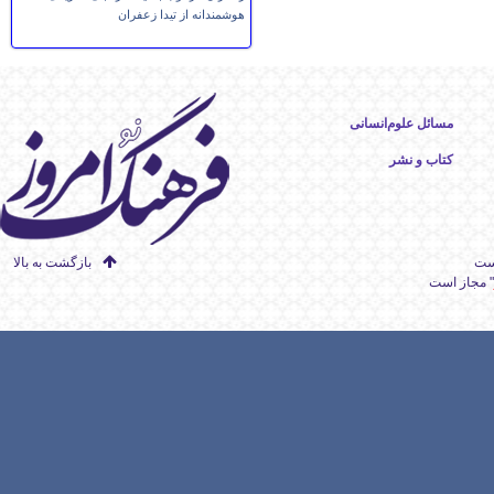
هوشمندانه از تیدا زعفران
مسائل علوم‌انسانی
کتاب و نشر
است
بازگشت به بالا
" مجاز است