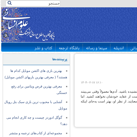
سانی
اندیشه
سینما و رسانه
باشگاه ترجمه
کتاب و نشر
پربیننده‌ها
بهترین بازی های اکشن موبایل کدام ها
هستند؟ ( معرفی بهترین بازیهای اکشن موبایل)
۱۴۰۴-۰۲-۱۷ ۱۶:۱۰
معرفی بهترین قرص ویتامین برای رفع
ه باشید. آدم‌ها معمولاً وقتی می‌بینند
خستگی
 دست از عقاید خودشان نخواهند کشید. اما
ایند. از نظر او، بهتر است به‌جای اینکه
آشنایی با محبوب ترین بازی سبک بتل رویال
موبایل
گوگل ادوردز چیست و چه کاری انجام می
دهد؟
مجموعه‌ای از کتاب‌های ترجمه و منتشر