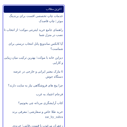
آخرین مطالب
خدمات چاپ تخصصی افست برای برندینگ
موثر | چاپ قاصدک
راهنمای جامع خرید اینترنتی موکت؛ از انتخاب تا
نصب در منزل شما
آیا کانکس ساندویچ پانل انتخاب درستی برای
شماست؟
دیزاین خانه با موکت؛ بهترین ترکیب میان زیبایی
و کارایی
6 مارک معتبر ایرانی و خارجی در عرضه
دستگاه جوش
چرا پیج های فروشگاهی نیاز به سایت دارند؟
فرجام اعتماد به غرب
کتاب آرایشگری مردانه چی بخونیم؟
خرید طلا خاص و سفارشی | معرفی برند
zar_by_zahra
زعفران مرغوب با قیمت رقابتی؛ خریدی