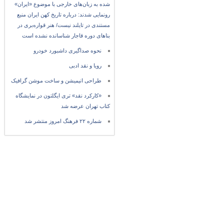
شده به زبان‌های خارجی با موضوع «ایران»
رونمایی شدند: درباره تاریخ کهن ایران منبع
مستندی در تایلند نیست/ هنر قواره‌بری در
بناهای دوره قاجار شناسانده نشده است
نحوه صداگیری داشبورد خودرو
رویا و نقد ادبی
طراحی انیمیشن و ساخت موشن گرافیک
«کارکرد نقد» تری ایگلتون در نمایشگاه
کتاب تهران عرضه شد
شماره ۲۲ فرهنگ امروز منتشر شد