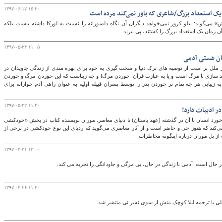
۱۳۹۷-۰۶-۱۷ ۱۵:۲۰
ک استعداد بزرگ/شاعری که باور نمی‌کند مرده است
 می‌گوید:‌ نیلو کروز نمی‌خواهد دیگران آن نگاه دلسوزانه را نسبت به لورکا داشته باشند، بلکه
ن زمان یک استعداد بزرگ را کشتند، پی ببرند.
۱۳۹۷-۰۵-۲۴ ۱۱:۰۵
گان هستی آدمی
ر ملل پر است از توصیه های ترک دنیا و سخت گیری به خود برای بهره مندی از زندگی جاویدان در
ند سازی با مرگ است و یا به عبارت قرآن: خوردن مرگ! و چه زیباست که این خوردن مرگ و خوردن
 به زیبایی هر چه تمام تر خوردن پدر را توسط پسران قبیله اولیه به عنوان راهی آدم خوارانه برای
۱۳۹۷-۰۵-۲۲ ۱۱:۴۰
ر ادبیات دارد!
ورد انسان با آن در گذشته (عهد باستان) تا دنیای معاصر. موران نویسنده کتاب در بخش «خودکشی
کند که هنوز حی و حاضر است و از آثار معاصری می‌گوید که ردپای این نوع خودکشی در برخی از
 پل موران درباره اینگونه مخاطرات.
۱۳۹۷-۰۴-۳۱ ۱۳:۰۰
 حال است. آدمی با زندگی در حال، بی مرگی و جاودانگی را تجربه می کند.
۱۳۹۷-۰۴-۲۶ ۱۱:۴۰
چلی با ترجمه لیلا کوچک منش از سوی نشر نی منتشر شد.