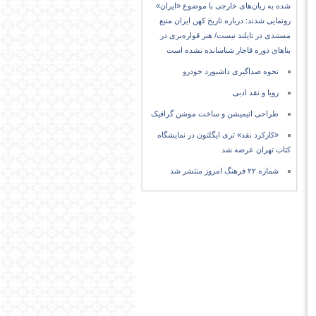
شده به زبان‌های خارجی با موضوع «ایران»
رونمایی شدند: درباره تاریخ کهن ایران منبع
مستندی در تایلند نیست/ هنر قواره‌بری در
بناهای دوره قاجار شناسانده نشده است
نحوه صداگیری داشبورد خودرو
رویا و نقد ادبی
طراحی انیمیشن و ساخت موشن گرافیک
«کارکرد نقد» تری ایگلتون در نمایشگاه
کتاب تهران عرضه شد
شماره ۲۲ فرهنگ امروز منتشر شد