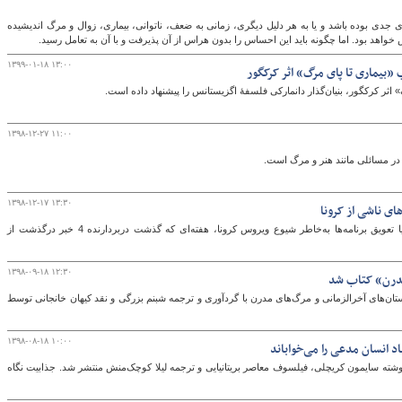
جدی بوده باشد و یا به هر دلیل دیگری، زمانی به ضعف، ناتوانی، بیماری، زوال و مرگ اندیشیده
س خواهد بود. اما چگونه باید این احساس را بدون هراس از آن پذیرفت و با آن به تعامل رسید.
گ
۱۳۹۹-۰۱-۱۸ ۱۳:۰۰
«بیماری تا پای مرگ» اثر کرکگور
ثر کرکگور، بنیان‌گذار دانمارکی فلسفهٔ اگزیستانس را پیشنهاد داده است.
۱۳۹۸-۱۲-۲۷ ۱۱:۰۰
در مسائلی مانند هنر و مرگ است.
۱۳۹۸-۱۲-۱۷ ۱۳:۳۰
ای ناشی از کرونا
علاوه بر تعداد و تاثیر اخبار مربوط به تعطیلی‌ یا تعویق برنامه‌ها به‌خاطر شیوع ویروس کرونا، هفته‌ای که گذشت دربردارنده 4 خبر درگذشت از
۱۳۹۸-۰۹-۱۸ ۱۲:۳۰
 مدرن» کتاب شد
ان‌های آخرالزمانی و مرگ‌های مدرن با گردآوری و ترجمه شبنم بزرگی و نقد کیهان خانجانی توسط
۱۳۹۸-۰۸-۱۸ ۱۰:۰۰
 انسان مدعی را می‌خواباند
نوشته سایمون کریچلی، فیلسوف معاصر بریتانیایی و ترجمه لیلا کوچک‌منش منتشر شد. جذابیت نگاه