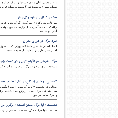
میلاد روشنی پایان مولف «سینما و مرگ؛ درباره ن
سوال مطرح می‌شود که آیا سینما می‌تواند فرم دیگ
هشدار کزازی درباره مرگ زبان
میرجلال‌الدین کزازی می‌گوید: اگر آیین‌ها و هنجار
و اندک اندک به آمیزه‌ای از واژه‌ها که هیچ پیون
آغاز خواهد شد.
طرد مرگ در دوران مدرن
استاد انسان شناسی دانشگاه تهران گفت: سوژه ج
اصلی شان طرد این مفاهیم از جامعه است.
مرگ اندیشی در اقوام کهن را در دست پژو
مسعود میری موضوع مرگ اندیشی نزد اقوام کهن 
کیخایی: معنای زندگی در نظر لویناس به 
کیخایی در نشست «آیا مرگ ممکن است؟ نگاهی به 
بعد اجتماعی مرگ است. در واقع بعد اجتماعی و
با مرگ تمام نمی‌شود.
نشست «آیا مرگ ممکن است؟» برگزار می 
نشست «آیا مرگ ممکن است؟» با سخنرانی آیدین 