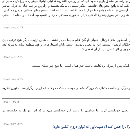
 و براساس منطق باز و گشوده‌ای که در رویکرد «نظریۀ تحلیلی فیلم» می‌توان سراغ گرفت، بر دو
ی‌کند که به‌واقع محورهای فلسفی تفکر سینمایی مالیک هستند و ازاین‌رو بررسی‌شان به درک عناصر
 آرامش در لحظۀ مواجهه با مرگ یا مسئلۀ اصالت یا عدم اصالت شیوه‌های مختلف مردن و دیگری،
ه همواره در پس‌زمینۀ رخدادهای فیلم حضوری مستقل دارد و «نسبت‌به اهداف و مقاصد انسانی
۱۳۹۷-۱۱-۰۸ ۱۰:۳۹
سطوره ‏های فوتبال، همپای الهگانِ عالمِ سینما می‌‏درخشند. به همین‏ ترتیب، دیگر هیچ فرقی میان
پلکان اودسا» نیست. این به معنی ناپدیدی است. پایانِ استعاره. در واقع، منطقه‏ سایه به‌منزله‏ بُعد
و برای اثربخشی نباید از آن تخطی کند.
۱۳۹۷-۱۱-۰۶ ۰۹:۴۰
ینکه پس از مرگ نزدیکانشان همه چیز همان است اما هیچ چیز همان نیست.
۱۳۹۷-۱۰-۱۹ ۱۳:۴۰
قرآن در حکمت متعالیه که روز گذشته در موسسه حکمت و فلسفه ایران برگزار شد به تبیین نظریه
۱۳۹۷-۱۰-۱۹ ۱۳:۰۰
ختی خودکشی کرد، اما عواملی را باعث این خودکشی می‌داند که این عوامل به حکومت باز
۱۳۹۷-۰۹-۱۷ ۱۲:۲۰
 مرگ را جعل کند؟/ سینمایی که توان دروغ گفتن دارد!