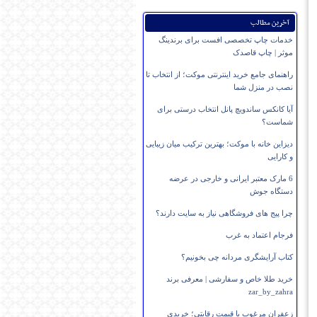
آخرین مطالب
خدمات چاپ تخصصی افست برای برندینگ
موثر | چاپ قاصدک
راهنمای جامع خرید اینترنتی موکت؛ از انتخاب تا
نصب در منزل شما
آیا کانکس ساندویچ پانل انتخاب درستی برای
شماست؟
دیزاین خانه با موکت؛ بهترین ترکیب میان زیبایی
و کارایی
6 مارک معتبر ایرانی و خارجی در عرضه
دستگاه جوش
چرا پیج های فروشگاهی نیاز به سایت دارند؟
فرجام اعتماد به غرب
کتاب آرایشگری مردانه چی بخونیم؟
خرید طلا خاص و سفارشی | معرفی برند
zar_by_zahra
زعفران مرغوب با قیمت رقابتی؛ خریدی