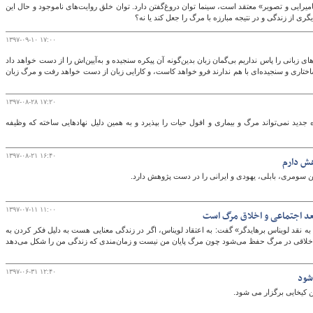
امیرایی و تصویر» معتقد است، سینما توان دروغ‌گفتن دارد. توان خلق روایت‌های ناموجود و حال این
ری از زندگی و در نتیجه مبارزه با مرگ را جعل کند یا نه؟
۱۳۹۷-۰۹-۱۰ ۱۷:۰۰
های زبانی را پاس نداریم بی‌گمان زبان بدین‌گونه آن پیکره سنجیده و به‌آیین‌اش را از دست خواهد داد
د ساختاری و سنجیده‌ای با هم ندارند فرو خواهد کاست، و کارایی زبان از دست خواهد رفت و مرگ زبان
۱۳۹۷-۰۸-۲۸ ۱۷:۲۰
دید نمی‌تواند مرگ و بیماری و افول حیات را بپذیرد و به همین دلیل نهادهایی ساخته که وظیفه
۱۳۹۷-۰۸-۲۱ ۱۶:۴۰
هش دارم
سومری، بابلی، یهودی و ایرانی را در دست پژوهش دارد.
۱۳۹۷-۰۷-۱۱ ۱۱:۰۰
بعد اجتماعی و اخلاق مرگ است
نقد لویناس برهایدگر» گفت: به اعتقاد لویناس، اگر در زندگی معنایی هست به دلیل فکر کردن به
 اخلاقی در مرگ حفظ می‌شود چون مرگ پایان من نیست و زمان‌مندی که زندگی من را شکل می‌دهد
۱۳۹۷-۰۶-۳۱ ۱۲:۴۰
شود
کیخایی برگزار می شود.