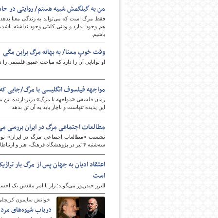
من به گیلگمش شبیه هستم/ روایتی در حاش
فقط مرگ است که می‌تواند به زندگی معنا بدهد. چیز
هم وجود ندارد و وقتی کلیتی وجود نداشته باشد،
باشیم.
وقت خوبِ معنا/ به بهانه مرگ براین مگی
او توانایی آن را دارد که مباحث عمیق فلسفی را د
مواجهه فیلسوف انگلیسی با مرگ/جایی که 
رمان فلسفی «مواجهه با مرگ» دربردارنده این مع
این پدیده تنهاست و ناچار باید به آن تن بدهد.
مطالعات اجتماعی مرگ در ایران بررسی می
نشست «مطالعات اجتماعی مرگ در ایران» توسط
سه‌شنبه ۴ تیر در پژوهشگاه فرهنگ، هنر و ارتباطات برگزار می‌شود.
اعتقاد ادیان به جهان پس از مرگ بار تراژ
است
البرز حیدرپور می‌گوید: راز یا امر مقدس یک احس
خوانش سایمون کریچلی 
درباب شیوه‌های مرد