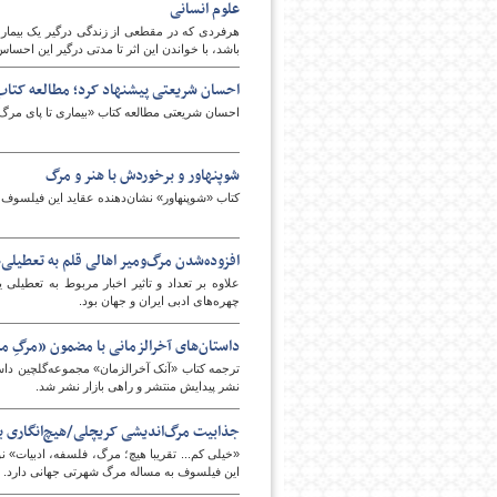
علوم انسانی
هرفردی که در مقطعی از زندگی درگیر یک بیماری 
باشد، با خواندن این اثر تا مدتی درگیر این احسا
پایگاه اطلاع رسانی فرهن
احسان شریعتی پیشنهاد کرد؛ مطالعه کتاب 
احسان شریعتی مطالعه کتاب «بیماری تا پای مرگ» ا
شوپنهاور و برخوردش با هنر و مرگ
کتاب «شوپنهاور» نشان‌دهنده عقاید این فیلسوف 
افزوده‌شدن مرگ‌ومیر اهالی قلم به تعطیلی‌ه
چهره‌های ادبی ایران و جهان بود.
داستان‌های آخرالزمانی با مضمون «مرگ‌ِ
ترجمه کتاب «آنک آخرالزمان» مجموعه‌گلچین داست
نشر پیدایش منتشر و راهی بازار نشر شد.
جذابیت مرگ‌اندیشی کریچلی/هیچ‌انگاری باد
«خیلی کم... تقریبا هیچ؛ مرگ، فلسفه، ادبیات» 
این فیلسوف به مساله مرگ شهرتی جهانی دارد.