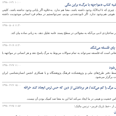
۱۳۹۸-۰۶-۳۱ ۱۰:۰۰
یه کتاب «مواجهه با مرگ» براین مگی
ی که تا ابدالآباد وجود داشته باشد، معنا هم ندارد. به‌علاوه اگر پایانی وجود نداشته باشد، کلیتی
 هویتی هم وجود ندارد. اگر نابودنشدنی بودیم، نمی‌توانستیم در مقام فرد انسانی موجودیت داشته
۱۳۹۸-۰۵-۰۸ ۱۱:۳۰
ر ساختارذی ادبی بی‌آنکه به مقولاتی در سطح پسند عامه تقلیل دهد، به زبانی ساده بیان کند.
۱۳۹۸-۰۴-۱۹ ۱۶:۳۰
پای فلسفه می‌لنگد
انی است که فلسفه نمی‌تواند به تمام سوالات مربوط به مرگ پاسخ دهد و هر انسانی در مواجهه با
۱۳۹۸-۰۳-۲۷ ۱۱:۰۰
‌شود
 دفتر طرح‌های ملی و پژوهشکده فرهنگ پژوهشگاه و با همکاری انجمن انسان‌شناسی ایران
۱۳۹۸-۰۳-۲۶ ۱۵:۰۰
یک مرگ را کم می‌کند/ هر برداشتی از دین که حس ترس ایجاد کند خرافه
اس خشیت و هیبتی در ما ایجاد می‌کند اما این به معنا ضد کمیک بودن آن نیست.
۱۳۹۸-۰۳-۲۵ ۱۱:۵۶
از «خط باریک قرمز» ترنس مالیک؛
ن