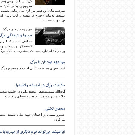
کریچلی با وسواس بسیار
مفهوم رادیکالی تأکید م
سرشت‌نمای این فیلم نیز یاری می‌رساند. نخست،
طبیعت به‌مثابۀ «چیز» فی‌نفسه و قاب ثابتی ک
بی‌تفاوت است.»
مواجهه سینما و مرگ؛
سینما و شیفتگی مرگ
تصادفی نیست که امروزه ا
کاشته‏ کریس رولاندو و «
برسازندۀ استعاره است که استعاره، به حکمِ مرگ 
امروز
مواجهه کودکان با مرگ
کتاب «برای همیشه» کتابی است با موضوع مرگ. ا
حقیقت مرگ در اندیشه ملاصدرا
آیت‌الله سیدمصطفی محقق‌داماد در جلسه تفسیر 
ملاصدرا درباره مسئله معاد جسمانی پرداخت
معمای تختی
خسرو سیف، از اعضای جبهۀ ملی معتقد است ت
می‌گردد.
آیا سینما می‌تواند فرم دیگری از مبارزه با