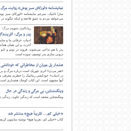
نمایشنامه «لورکای سبز پوش» روایت مرگ ی
سارا تاجیک، مترجم نمایشنامه «لورکای سبز پوش»
می‌خواهد مردم به عمق فاجعه و اینکه چگونه در آ
روانکاوی مفهوم مرگ؛
پدر و مرگ: آفرینند
ادبیات عرفانی ما و سای
آخرت. و این همان همان
پدر با هم تداعی می‌شوند. فروید در توتم و تابو
درونی سازی پدر توصیف نموده است.
هشدار پل موران از مخاطراتی که خودکشی د
«هنر مردن» اثری تئوریک است درباره مرگ و برخ
در ادبیات» خودکشی رمانتیک را خطری معرفی می‌
آنها مشهود است. این کتاب کوچک هشداری است از
ویتگنشتاین، بی مرگی و زندگی در حال
ویتگنشتاین معتقد است که زندگی جاوید، زندگی در
«خیلی کم... تقریباً هیچ» منتشر شد
کتاب «خیلی کم، تقریبا هیچ» نوشته سایمون کری