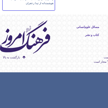
هوشمندانه از تیدا زعفران
مسائل علوم‌انسانی
کتاب و نشر
است
بازگشت به بالا
" مجاز است