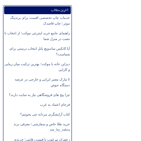
آخرین مطالب
خدمات چاپ تخصصی افست برای برندینگ
موثر | چاپ قاصدک
راهنمای جامع خرید اینترنتی موکت؛ از انتخاب تا
نصب در منزل شما
آیا کانکس ساندویچ پانل انتخاب درستی برای
شماست؟
دیزاین خانه با موکت؛ بهترین ترکیب میان زیبایی
و کارایی
6 مارک معتبر ایرانی و خارجی در عرضه
دستگاه جوش
چرا پیج های فروشگاهی نیاز به سایت دارند؟
فرجام اعتماد به غرب
کتاب آرایشگری مردانه چی بخونیم؟
خرید طلا خاص و سفارشی | معرفی برند
zar_by_zahra
زعفران مرغوب با قیمت رقابتی؛ خریدی