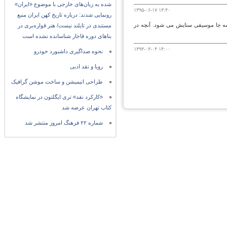
شده به زبان‌های خارجی با موضوع «ایران»
۱۳۹۵-۰۶-۱۷ ۱۳:۴۰
رونمایی شدند: درباره تاریخ کهن ایران منبع
سه جا موسیقی ستایش می شود. آنچه در
مستندی در تایلند نیست/ هنر قواره‌بری در
بناهای دوره قاجار شناسانده نشده است
۱۳۹۴-۰۳-۰۴ ۱۴:۰۰
نحوه صداگیری داشبورد خودرو
رویا و نقد ادبی
طراحی انیمیشن و ساخت موشن گرافیک
«کارکرد نقد» تری ایگلتون در نمایشگاه
کتاب تهران عرضه شد
شماره ۲۲ فرهنگ امروز منتشر شد