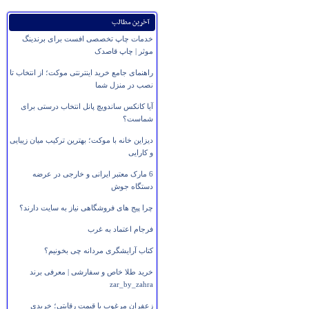
آخرین مطالب
خدمات چاپ تخصصی افست برای برندینگ
موثر | چاپ قاصدک
راهنمای جامع خرید اینترنتی موکت؛ از انتخاب تا
نصب در منزل شما
آیا کانکس ساندویچ پانل انتخاب درستی برای
شماست؟
دیزاین خانه با موکت؛ بهترین ترکیب میان زیبایی
و کارایی
6 مارک معتبر ایرانی و خارجی در عرضه
دستگاه جوش
چرا پیج های فروشگاهی نیاز به سایت دارند؟
فرجام اعتماد به غرب
کتاب آرایشگری مردانه چی بخونیم؟
خرید طلا خاص و سفارشی | معرفی برند
zar_by_zahra
زعفران مرغوب با قیمت رقابتی؛ خریدی