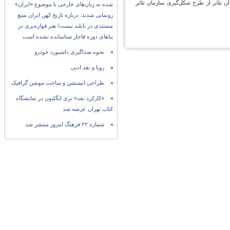
د که در آن زمان هنرمندان تئاتر از طرح شکل‌گیری سازمان تئاتر
شده به زبان‌های خارجی با موضوع «ایران»
رونمایی شدند: درباره تاریخ کهن ایران منبع
مستندی در تایلند نیست/ هنر قواره‌بری در
بناهای دوره قاجار شناسانده نشده است
نحوه صداگیری داشبورد خودرو
رویا و نقد ادبی
طراحی انیمیشن و ساخت موشن گرافیک
«کارکرد نقد» تری ایگلتون در نمایشگاه
کتاب تهران عرضه شد
شماره ۲۲ فرهنگ امروز منتشر شد