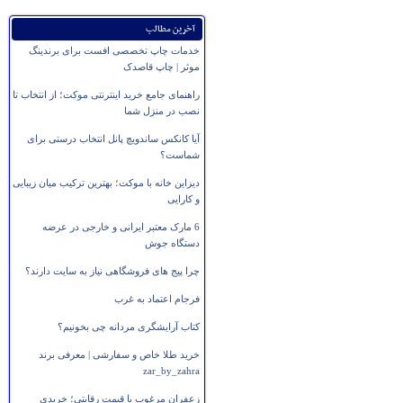
آخرین مطالب
خدمات چاپ تخصصی افست برای برندینگ
موثر | چاپ قاصدک
راهنمای جامع خرید اینترنتی موکت؛ از انتخاب تا
نصب در منزل شما
آیا کانکس ساندویچ پانل انتخاب درستی برای
شماست؟
دیزاین خانه با موکت؛ بهترین ترکیب میان زیبایی
و کارایی
6 مارک معتبر ایرانی و خارجی در عرضه
دستگاه جوش
چرا پیج های فروشگاهی نیاز به سایت دارند؟
فرجام اعتماد به غرب
کتاب آرایشگری مردانه چی بخونیم؟
خرید طلا خاص و سفارشی | معرفی برند
zar_by_zahra
زعفران مرغوب با قیمت رقابتی؛ خریدی