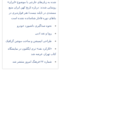
شده به زبان‌های خارجی با موضوع «ایران»
رونمایی شدند: درباره تاریخ کهن ایران منبع
مستندی در تایلند نیست/ هنر قواره‌بری در
بناهای دوره قاجار شناسانده نشده است
نحوه صداگیری داشبورد خودرو
رویا و نقد ادبی
طراحی انیمیشن و ساخت موشن گرافیک
«کارکرد نقد» تری ایگلتون در نمایشگاه
کتاب تهران عرضه شد
شماره ۲۲ فرهنگ امروز منتشر شد