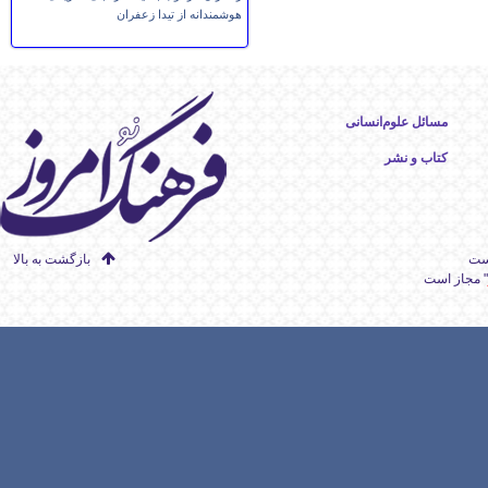
هوشمندانه از تیدا زعفران
مسائل علوم‌انسانی
کتاب و نشر
است
بازگشت به بالا
" مجاز است