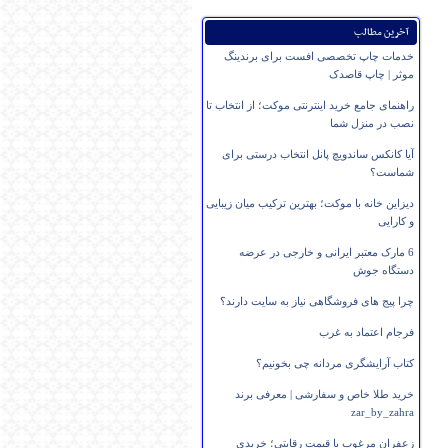
آخرین مطالب
خدمات چاپ تخصصی افست برای برندینگ
موثر | چاپ قاصدک
راهنمای جامع خرید اینترنتی موکت؛ از انتخاب تا
نصب در منزل شما
آیا کانکس ساندویچ پانل انتخاب درستی برای
شماست؟
دیزاین خانه با موکت؛ بهترین ترکیب میان زیبایی
و کارایی
6 مارک معتبر ایرانی و خارجی در عرضه
دستگاه جوش
چرا پیج های فروشگاهی نیاز به سایت دارند؟
فرجام اعتماد به غرب
کتاب آرایشگری مردانه چی بخونیم؟
خرید طلا خاص و سفارشی | معرفی برند
zar_by_zahra
زعفران مرغوب با قیمت رقابتی؛ خریدی