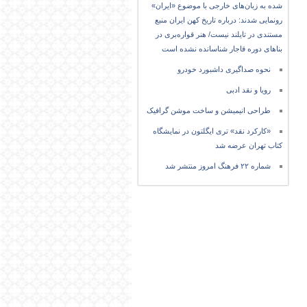
شده به زبان‌های خارجی با موضوع «ایران»
رونمایی شدند: درباره تاریخ کهن ایران منبع
مستندی در تایلند نیست/ هنر قواره‌بری در
بناهای دوره قاجار شناسانده نشده است
نحوه صداگیری داشبورد خودرو
رویا و نقد ادبی
طراحی انیمیشن و ساخت موشن گرافیک
«کارکرد نقد» تری ایگلتون در نمایشگاه
کتاب تهران عرضه شد
شماره ۲۲ فرهنگ امروز منتشر شد