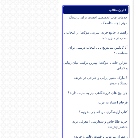
آخرین مطالب
خدمات چاپ تخصصی افست برای برندینگ
موثر | چاپ قاصدک
راهنمای جامع خرید اینترنتی موکت؛ از انتخاب تا
نصب در منزل شما
آیا کانکس ساندویچ پانل انتخاب درستی برای
شماست؟
دیزاین خانه با موکت؛ بهترین ترکیب میان زیبایی
و کارایی
6 مارک معتبر ایرانی و خارجی در عرضه
دستگاه جوش
چرا پیج های فروشگاهی نیاز به سایت دارند؟
فرجام اعتماد به غرب
کتاب آرایشگری مردانه چی بخونیم؟
خرید طلا خاص و سفارشی | معرفی برند
zar_by_zahra
زعفران مرغوب با قیمت رقابتی؛ خریدی