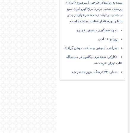
شده به زبان‌های خارجی با موضوع «ایران»
رونمایی شدند: درباره تاریخ کهن ایران منبع
مستندی در تایلند نیست/ هنر قواره‌بری در
بناهای دوره قاجار شناسانده نشده است
نحوه صداگیری داشبورد خودرو
رویا و نقد ادبی
طراحی انیمیشن و ساخت موشن گرافیک
«کارکرد نقد» تری ایگلتون در نمایشگاه
کتاب تهران عرضه شد
شماره ۲۲ فرهنگ امروز منتشر شد