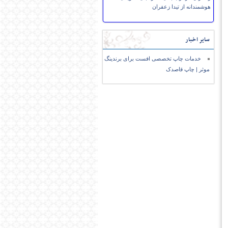
هوشمندانه از تیدا زعفران
سایر اخبار
خدمات چاپ تخصصی افست برای برندینگ
موثر | چاپ قاصدک