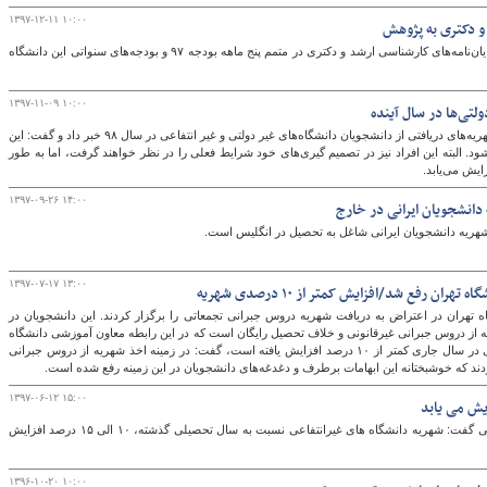
۱۳۹۷-۱۲-۱۱ ۱۰:۰۰
 و دکتری به پژوهش
رئیس دانشگاه آزاد اسلامی گفت: شهریه متغیر پایان‌نامه‌های کارشناسی ارشد و دکتری در متمم پنج ماهه بودجه ۹۷ و بودجه‌های سنواتی این دانشگاه
۱۳۹۷-۱۱-۰۹ ۱۰:۰۰
وزیر علوم از احتمال افزایش ۱۰ تا ۲۰ درصدی شهریه‌های دریافتی از دانشجویان دانشگاه‌های غیر دولتی و غیر انتفاعی در سال ۹۸ خبر داد و گفت: این
شود. البته این افراد نیز در تصمیم گیری‌های خود شرایط فعلی را در نظر خواهند گرفت، اما به طور
۱۳۹۷-۰۹-۲۶ ۱۴:۰۰
دانشجویان ایرانی در خارج
شهریه دانشجویان ایرانی شاغل به تحصیل در انگلیس است.
۱۳۹۷-۰۷-۱۷ ۱۳:۰۰
 رفع شد/افزایش کمتر از ۱۰ درصدی شهریه
تهران در اعتراض به دریافت شهریه دروس جبرانی تجمعاتی را برگزار کردند. این دانشجویان در
از دروس جبرانی غیرقانونی و خلاف تحصیل رایگان است که در این رابطه معاون آموزشی دانشگاه
با تاکید بر اینکه تعرفه‌های ناشی از دروس جبرانی در سال جاری کمتر از ۱۰ درصد افزایش یافته است، گفت: در زمینه اخذ شهریه از دروس جبرانی
دند که خوشبختانه این ابهامات برطرف و دغدغه‌های دانشجویان در این زمینه رفع شده است.
۱۳۹۷-۰۶-۱۲ ۱۵:۰۰
یش می یابد
رئیس اتحادیه موسسات و دانشگاه‌های غیرانتفاعی گفت: شهریه دانشگاه های غیرانتفاعی نسبت به سال تحصیلی گذشته، ۱۰ الی ۱۵ درصد افزایش
۱۳۹۶-۱۰-۲۰ ۱۰:۰۰