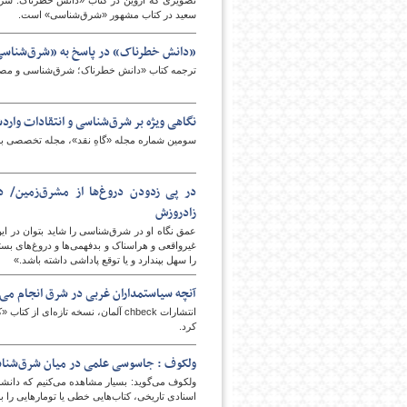
تصویری که اروین در کتاب «دانش خطرناک: شرق
سعید در کتاب مشهور «شرق‌شناسی» است.
«دانش خطرناک» در پاسخ به «شرق‌شناسی
ترجمه کتاب «دانش خطرناک؛ شرق‌شناسی و مصائب
نگاهی ویژه بر شرق‌شناسی و انتقادات واردش
سومین شماره مجله «گاهِ نقد»، مجله تخصصی بررس
در پی زدودن دروغ‌ها از مشرق‌زمین/ در
زادروزش
عمق نگاه او در شرق‌شناسی را شاید بتوان در این 
غیرواقعی و هراسناک و بدفهمی‌ها و دروغ‌های بس
را سهل بپندارد و یا توقع پاداشی داشته باشد.»
آنچه سیاستمداران غربی در شرق انجام می‌
انتشارات chbeck آلمان، نسخه تازه
کرد.
ولکوف : جاسوسی علمی در میان شرق‌شناس
ولکوف می‌گوید: بسیار مشاهده می‌کنیم که دانشمن
اسنادی تاریخی، کتاب‌هایی خطی یا تومارهایی را برا