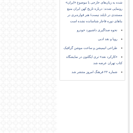
شده به زبان‌های خارجی با موضوع «ایران»
رونمایی شدند: درباره تاریخ کهن ایران منبع
مستندی در تایلند نیست/ هنر قواره‌بری در
بناهای دوره قاجار شناسانده نشده است
نحوه صداگیری داشبورد خودرو
رویا و نقد ادبی
طراحی انیمیشن و ساخت موشن گرافیک
«کارکرد نقد» تری ایگلتون در نمایشگاه
کتاب تهران عرضه شد
شماره ۲۲ فرهنگ امروز منتشر شد