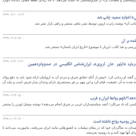
‌شناسی و مصائب آن» از شرق‌شناسی به دست می‌دهد، تا حد زیادی نقطه مقابل دیدگاه ادوارد
۱۳۹۹-۰۷-۲۰ ۱۶:۳۱
» ادوارد سعید چاپ شد
 آن» نوشته رابرت اروین توسط نشر ماهی منتشر و راهی بازار نشر شد.
۱۳۹۹-۰۴-۱۷ ۱۵:۰۰
ده بر آن
ی و نقد کتاب، این‌بار با موضوع «تاریخ ایران باستان» منتشر شد.
۱۳۹۹-۰۲-۳۱ ۱۲:۳۰
باره «آرتور جان آربِری»، ایران‌شناس انگلیسی در صدوپانزدهمین
گفته او ردیابی کرد: «پیش از آنکه حقایق شرق و مردم آن به اروپاییان ارائه شود باید به دفع زوائد
ته شده به آن حقیقت، قیام کرد و این مهم بر هر مستشرق دارای وجدان بیدار فرض است و نباید آن
۱۳۹۹-۰۲-۲۴ ۱۵:۰۰
دهد؟/فهم روابط ایران و غرب
‌ای از کتاب «کسی که باد می‌کارد؛ آنچه سیاستمداران غربی در شرق انجام می‌دهند» نوشته میشل لودرز را منتشر
۱۳۹۸-۱۱-۱۹ ۱۷:۰۰
ان روسیه رواج داشته است
دان به شاگردان خود که در مقام دیپلمات به کشورهایی مانند ایران می‌رفتند، ماموریت می‌دانند تا
ی آنها تهیه کنند و به روسیه بفرستند.