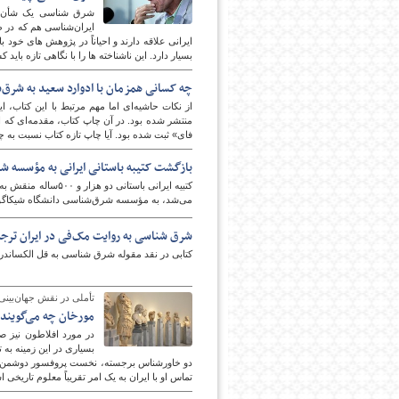
شرق شناسی یک شأن بزر
ایران‌شناسی هم که در ظ
ایرانی علاقه دارند و احیاناً در پژوهش های خود با 
بسیار دارد. این ناشناخته ها را با نگاهی تازه بای
چه کسانی همزمان با ادوارد سعید به شرق‌ش
منتشر شده بود. در آن چاپ کتاب، مقدمه‌ای که
فای» ثبت شده بود. آیا چاپ تازه کتاب نسبت به 
بازگشت کتیبه باستانی ایرانی به مؤسسه 
می‌شد، به مؤسسه شرق‌شناسی دانشگاه شیکاگو ب
شرق شناسی به روایت مک‌فی در ایران ترج
کتابی در نقد مقوله شرق شناسی به قل الکساندر 
تأملی در نقش جهان‌بینی 
مورخان چه می‌گویند
در مورد افلاطون نیز ص
بسیاری در این زمینه به ت
دو خاورشناس برجسته، نخست پروفسور دوشمن گیم
تماس او با ایران به یک امر تقریباً معلوم تاریخ