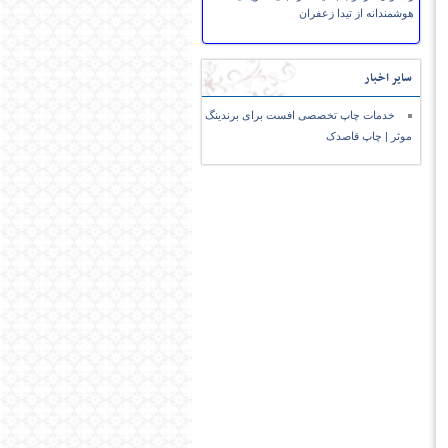
هوشمندانه از تیدا زعفران
سایر اخبار
خدمات چاپ تخصصی افست برای برندینگ
موثر | چاپ قاصدک