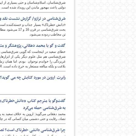
شرق‌شناسان، اسلام‌شناسان و حتی بسیاری از ای
دولتی باعث مهجور ماندن این رویداد شده است.
شرق‌شناسی در ترازو/ گزارش نشست نقد و
پایگاه اطلاع رسانی فرهن
«دانش خطرناک» بسیار جذاب و خسته‌کننده است. 
بحث شرق‌شناسی د
تن مخاطب زدوده می‌شود.
گفت ‌و گو با محمد دهقانی، پژوهشگر و م
خطای سعید در اینجاست که گویی شرق‌شناسی را تن
شرق‌شناسی هم مثل علوم دیگر یکی از ابزارهایی 
غربزدگی را خواندم نوجوان بودم. اما همان ز
بلاغت و بلکه مبالغه مستعار به خرج داده است. ال
رابرت اروین در مورد کتابش چه می گوید؟
گفت‌وگو با مترجم کتاب «دانش‌خطرناک» د
به شرق‌شناسی حمله می‌کرد
محمد دهقانی می‌گوید: اروین به خلاف سعید به پی
تضاد، رقابت و حتی دشمنی میان کسانی که در چا
چرا شرق‌شناسی دانشی خطرناک است؟ تصویر