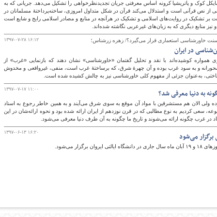
مایکل کوک و پاتریشیا کرونه اساس معرفتی جریان تجدیدنظرخواهی را تشکیل می‌دهد. جریانی که به
یخی از نص قرآنی است و استدلال می‌کند قرآن در شکل متداول امروزی، ساخته‌پرداختۀ مسلمانان در
 بر تشکیک در روایت‌های اسلامی و تشکیک در هرآنچه در منابع و مصادر اسلامی رایج و شایع است
 نیز منابع دیگری که به زبان‌های غیرعربی نگاشته شده‌اند.
۱۳۹۷-۰۷-۲۸ ۱۶:۱۲
 سنت خاورشناسی استعماری قرار می‌گیرد؟/ زهره زرشناس؛
ن‌شناسی در ایران
 همواره کوشیده‌اند با نقد و تحلیل گفتمان «خاورشناسی» نشان دهند که بازنمایی «غرب» از
ورانه و به سود غرب بوده و آن چهرۀ شرق، که برساختۀ غرب است، منفی، غیرواقعی و مخدوش
‌شناختی، به‌عنوان جزئی از مفهوم کلی خاورشناسی نیز به چالش کشیده شده است.
۱۳۹۷-۰۷-۱۷ ۱۱:۰۰
گونه به دنیا معرفی شد؟
 ولی الان هم مستشرقین با مواد آن موقع به سوی شرق می‌آیند و به همین خاطر رجوع به اسناد
موعه، سعی کردیم به نوع مطالبی که در قرن نوزدهم از ایران ارائه شده بود و نحوه ارائه‌شان در این
سناد در غرب چگونه ارائه می‌شوند و تاریخ ما چگونه به آن طرف دنیا معرفی می‌شود.
۱۳۹۷-۰۶-۱۳ ۱۶:۲۰
برگزار می‌شود
رگزار می‌شود.