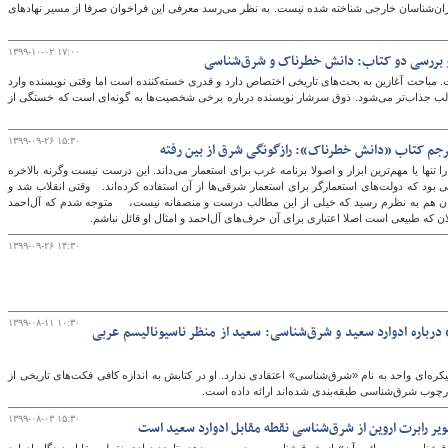
ران‌شناسان خارجی شناخته شده نیست. به نظر می‌رسد معرفی این فراخوان صرفا از مسیر نهادهای
۱۳۹۹-۱۰-۰۲ ۱۷:۰۰
 بررسی دو کتاب: دانش خطرناک و شرق‌شناسی
گ
مباحث آغازین به بحث‌های تاریخی اختصاص دارد و قدری خسته‌کننده است اما وقتی نویسنده وارد
ر قرن 16 و 17 می‌شود مطالب جذاب‌تر می‌شود. ذوق سرشار نویسنده درباره برخی شخصیت‌ها به گونه‌ای است که خستگی از
۱۳۹۹-۰۹-۲۶ ۱۵:۳۰
ترجم کتاب «دانش خطرناک»: رازگونگی شرق از بین رفته
ها یا مهم‌ترین ابزار و اصولا برنامه غرب برای استعمار می‌داند. این درست نیست وگرنه بالاخره
بود که دولت‌های استعمارگر برای استعمار شرقی‌ها از آن استفاده کرده‌اند. وقتی انقلاب شد و
مان هم به نظرم رسید که خیلی از این مطالب درست و منصفانه نیست، متوجه شدم که آل‌احمد
ان که طبیعی است اصلا اعتباری برای آن حرف‌های آل‌احمد و امثال او قائل نباشم.
۱۳۹۹-۰۹-۲۶ ۱۴:۳۰
۱۳۹۹-۰۸-۱۱ ۱۰:۳۰
رباره ادوارد سعید و شرق‌شناسی: سعید از منظر ناسیونالیسم عربی
کره‌ای واحد به نام «شرق‌شناسی» اعتقادی ندارد. او در کتابش به اندازه کافی فکت‌های تاریخی از
رچوب شرق‌شناسی طبقه‌بندی شده‌اند ارائه داده است.
۱۳۹۹-۰۸-۰۳ ۱۵:۳۰
 رابرت اروین از شرق‌شناسی نقطه مقابل ادوارد سعید است