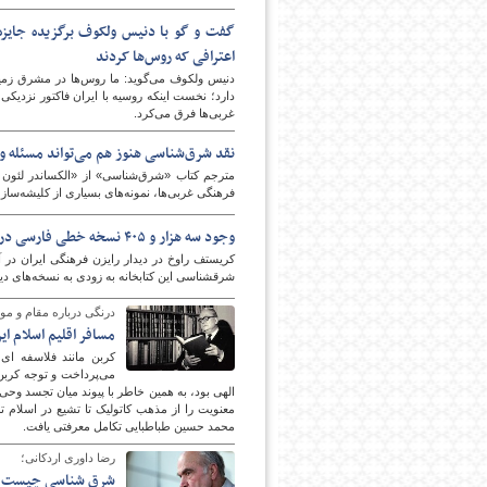
گفت و گو با دنیس ولکوف برگزیده جایزه ج
اعترافی که روس‌ها کردند
دنیس ولکوف می‌گوید: ما روس‌ها در مشرق زمی
دارد؛ نخست اینکه روسیه با ایران فاکتور نزدی
غربی‌ها فرق می‌کرد.
نقد شرق‌شناسی هنوز هم می‌تواند مسئله و 
مترجم کتاب «شرق‌شناسی» از «الکساندر لئون مک
امروز
فرهنگی‌ غربی‌ها، نمونه‌های بسیاری از کلیشه‌سازی 
وجود سه هزار و ۴۰۵ نسخه خطی فارسی در آلمان
شرقشناسی این کتابخانه به زودی به نسخه‌های دیج
درنگی درباره مقام و مو
مسافر اقلیم اسلام ایر
کربن مانند فلاسفه ای
می‌پرداخت و توجه کربن 
الهی بود، به همین خاطر با پیوند میان تجسد وحی و
معنویت را از مذهب کاتولیک تا تشیع در اسلام ت
محمد حسین طباطبایی تکامل معرفتی یافت.
رضا داوری اردکانی؛
شرق شناسی چیست و