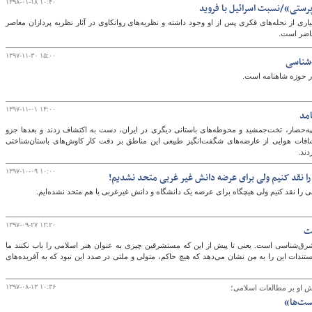
۱۳۹۸-۰۱-۱۸ ۱۰:۴۰
رستی»/نسبت اسرائیل با فروید
اری از نحله‌های فکری پس از او وجود داشته و نظریه‌های روانکاوی در آثار نظریه پردازان معاصر
حاضر است.
۱۳۹۷-۱۱-۳۰ ۱۵:۰۰
ه‌شناسی
در حوزه شاهنامه است.
۱۳۹۷-۱۱-۰۱ ۱۴:۰۰
امد
په‌حصار، تخت‌جمشید و محوطه‌های باستانی دیگری در ایران، دست به اکتشاف زدند و بعدها جزو
شافات هوایی از عارضه‌های شگفت‌انگیز طبیعی این مناطق بر دقت کار کاوش‌های باستان‌شناختی
دند.
۱۳۹۷-۱۰-۰۹ ۱۰:۰۰
را نقد کنیم ولی برای عرضه دانش غیر غربی متحد نشدیم!
ی را نقد کنیم ولی هیچگاه برای عرضه یک دانشگاه و دانش غیرغربی با هم متحد نشده‌ایم.
۱۳۹۷-۰۹-۲۷ ۱۲:۲۰
ت
ق‌شناسی است. یعنی تا پیش از این که مستشرقین چیزی به عنوان هنر اسلامی را باب نکنند ما
تندات این را به من نشان می‌دهد که هیچ حاکم، متولی و ملتی در صدد این نبود که به آفریده‌های
۱۳۹۷-۰۸-۱۳ ۱۰:۳۶
روش او بر مطالعات اسلامی؛
ست‌ها»