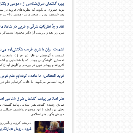
بهره گفتمان شرق‌شناسی از «موسی و یکتاپ
نوید حمزوی می‌گوید که نظریه‌های فروید در بسی
پسا-استعمار پس از سعید مانند «هومی بابا» نیز 
نقد و ردِّ نظریّاتِ شرقی و غربی در شاهنام
متن زیر نقد و بررسی آرا دکتر محمود امیدسالار 
اشمیت ایران را شرقِ غریب شگفتی‌آور می‌ن
اشمیت و گروهش در فارا (در عراق)، دامغان، ت
نخستین کاوشگرانی بودند که با شناسایی و اکت
افزودند و روشی نوین در بررسی و کاوش ابداع کر
فرید العطاس: ما عادت کرده‌ایم علم غربی 
فرید العطاس می‌گوید: ما عادت کرده‌ایم علم غرب
هنر اسلامی پیامد گفتمان شرق شناسی اس
صادق رشیدی گفت: هنر اسلامی پیامد گفتمان شر
بحثی در رابطه با این موضوع نداشتیم، حداقل مس
خودش بگوید هنر اسلامی.
پاتریشیا کرونه و تاثیر 
غروب روش «بازنگری