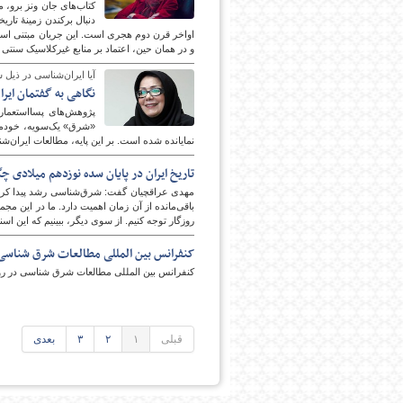
کتاب‌های جان ونز برو، 
دنبال برکندن زمینۀ تار
اواخر قرن دوم هجری است. این جریان مبتنی است
و در همان حین، اعتماد بر منابع غیرکلاسیک سنتی و
آیا ایران‌شناسی در ذیل
نگاهی به گفتمان ایرا
پژوهش‌های پسااستعماری
«شرق» یک‌سویه، خودمح
نمایانده شده است. بر این پایه، مطالعات ایران
تاریخ ایران در پایان سده نوزدهم میلادی چ
مهدی عراقچیان گفت: شرق‌شناسی رشد پیدا کرده
باقی‌مانده از آن زمان اهمیت دارد. ما در این مج
روزگار توجه کنیم. از سوی دیگر، ببینیم که این ا
کنفرانس بین المللی مطالعات شرق شناسی 
کنفرانس بین المللی مطالعات شرق شناسی در روزهای ۱۸ و ۱۹ آبان ماه سال جاری در دانشگاه ایالتی ایروان ب
قبلی
۱
۲
۳
بعدی