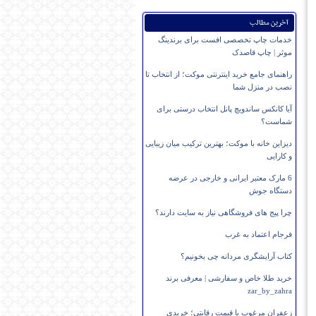
آخرین مطالب
خدمات چاپ تخصصی افست برای برندینگ
موثر | چاپ قاصدک
راهنمای جامع خرید اینترنتی موکت؛ از انتخاب تا
نصب در منزل شما
آیا کانکس ساندویچ پانل انتخاب درستی برای
شماست؟
دیزاین خانه با موکت؛ بهترین ترکیب میان زیبایی
و کارایی
6 مارک معتبر ایرانی و خارجی در عرضه
دستگاه جوش
چرا پیج های فروشگاهی نیاز به سایت دارند؟
فرجام اعتماد به غرب
کتاب آرایشگری مردانه چی بخونیم؟
خرید طلا خاص و سفارشی | معرفی برند
zar_by_zahra
زعفران مرغوب با قیمت رقابتی؛ خریدی