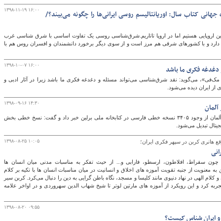
۱۳۹۸-۱۱-۱۹ ۱۶:۰۰
هانی کتاب سال: اوریانتالیسم روسی ایرانی‌ها را چگونه می‌بیند؟/
ن اروپایی هستیم اما در اروپا تاتاریم.شرق‌شناسی روسی یک تفاوت اساسی با شرق شناسی غرب
کی دارد و با کشورهای شرقی هم مرز است و از سوی دیگر برخورد دانشمندان و افسران روس هم با
۱۳۹۸-۱۰-۰۷ ۱۶:۰۰
دغدغه فکری‌ ما باشد
‌فی»، می‌گوید: نقد شرق‌شناسی می‌تواند مسئله و دغدغه فکری‌ ما باشد زیرا در آثار ادبی و
‌از ایران دیده‌ می‌شود.
۱۳۹۸-۰۹-۱۶ ۱۴:۳۰
کریستف راوخ در دیدار رایزن فرهنگی ایران در آلمان از وجود ۳۴۰۵ نسخه خطی فارسی در کتابخانه ملی برلین خبر داد و گفت: نسخ خطی بخش
یتال تبدیل می‌شود.
۱۳۹۸-۰۸-۲۵ ۱۰:۰۵
قع هانری کربن در سپهر فکری ایران؛
انی
 چون سقراط، افلاطون، ارسطو، فارابی و... از حیث تفکر به مناسبات مدنی میان انسان ها
به معنویت از جنبه تقویت آموزه های اخلاق و انسانیت در میان مناسبات انسان ها با تکیه بر کلام
 کلام الهی در نهاد دنیوی مانند کلیسا و مسجد، نگاه باطن گرایی به دین را دنبال می‌کرد. کربن سیر
جربه کرد و این رویکرد از آموزه های مارتین لوتر تا شیخ شهاب الدین سهروردی و در اواخر علامه
۱۳۹۸-۰۸-۲۰ ۰۹:۵۵
 ایران شناس کیست؟