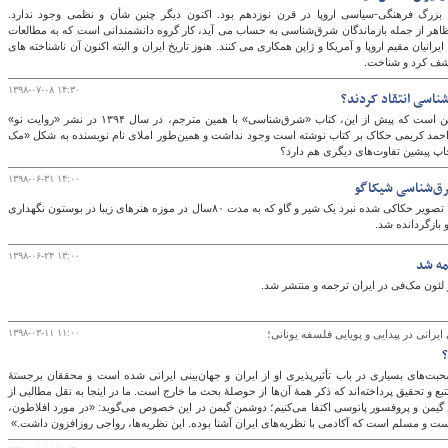
گ فرهنگی-سیاسی اروپا در قرن نوزدهم بود. اکنون دیگر چنین شأن و نظمی وجود ندارد.
اهر از جمله بازماندگان شرق‌­شناسی به حساب می آید، کار گروه دانشمندانی است که به مطالعات
ایرانیان مقیم اروپا و آمریکا و ژاپن همکاری می کنند. هنوز تاریخ ایران و البته اکنون آن ناشناخته های
د کشف کرد و شناخت.
۱۳۹۸-۰۷-۰۸ ۱۴:۳۰
ناسی انتقاد کردند؟
از نکات حاشیه‌ای اما مهم مرتبط با این کتاب، این است که پیش از این، کتاب «شرق‌شناسی» با همین مترجم، در سال ۱۳۹۴ در نشر «روایت نو»
 احمد کریمی حکاک بر کتاب نوشته است وجود نداشت و همین‌طور املای نام نویسنده به شکل «مک
چاپ پیشین تفاوت‌های دیگری هم دارد؟
۱۳۹۸-۰۶-۳۱ ۱۴:۰۰
شرق‌شناسی شیکاگو
کتبیه ایرانی باستانی دو هزار و ۵۰۰ساله منقش به تصویر حکاکی شده نبرد یک شیر و گاو که به مدت ۸۰سال در موزه‌ هنرهای زیبا در بوستون نگهداری
ازگردانده شد.
۱۳۹۸-۰۶-۲۴ ۱۳:۰۰
مه شد
لئون مک‌فی در ایران ترجمه و منتشر شد.
۱۳۹۸-۰۳-۱۱ ۱۱:۰۰
ایرانی در پیدایی و پویایی فلسفه یونانی؛
؟
حبت‌های بسیاری در باب تأثیرپذیری او از ایران و جهان‌بینی ایرانی شده است و محققان برجستۀ
تبع و تحقیق پرداخته‌اند که ذکر همۀ آن‌ها از حوصلۀ بحث ما خارج است. ما در اینجا به نقل مطالبی از
ن و پروفسور پانوسی اکتفا می‌کنیم؛ دوشمن گیمن در این خصوص می‌گوید: «در مورد افلاطون،
ی است و مسلم است که آکادمی با نظریه‌های ایران آشنا بوده. این نظریه‌ها، رواجی روزافزون داشت.»