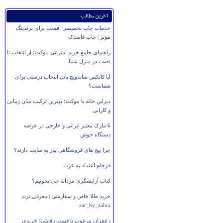
آخرین مطالب
خدمات چاپ تخصصی افست برای برندینگ
موثر | چاپ قاصدک
راهنمای جامع خرید اینترنتی موکت؛ از انتخاب تا
نصب در منزل شما
آیا کانکس ساندویچ پانل انتخاب درستی برای
شماست؟
دیزاین خانه با موکت؛ بهترین ترکیب میان زیبایی
و کارایی
6 مارک معتبر ایرانی و خارجی در عرضه
دستگاه جوش
چرا پیج های فروشگاهی نیاز به سایت دارند؟
فرجام اعتماد به غرب
کتاب آرایشگری مردانه چی بخونیم؟
خرید طلا خاص و سفارشی | معرفی برند
zar_by_zahra
زعفران مرغوب با قیمت رقابتی؛ خریدی