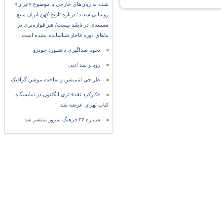
شده به زبان‌های خارجی با موضوع «ایران»
رونمایی شدند: درباره تاریخ کهن ایران منبع
مستندی در تایلند نیست/ هنر قواره‌بری در
بناهای دوره قاجار شناسانده نشده است
نحوه صداگیری داشبورد خودرو
رویا و نقد ادبی
طراحی انیمیشن و ساخت موشن گرافیک
«کارکرد نقد» تری ایگلتون در نمایشگاه
کتاب تهران عرضه شد
شماره ۲۲ فرهنگ امروز منتشر شد