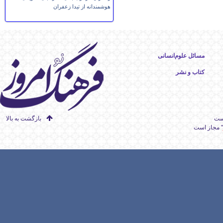
هوشمندانه از تیدا زعفران
مسائل علوم‌انسانی
کتاب و نشر
است
بازگشت به بالا
" مجاز است