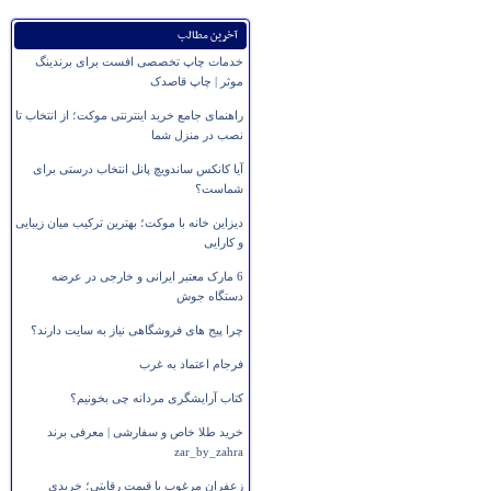
آخرین مطالب
خدمات چاپ تخصصی افست برای برندینگ
موثر | چاپ قاصدک
راهنمای جامع خرید اینترنتی موکت؛ از انتخاب تا
نصب در منزل شما
آیا کانکس ساندویچ پانل انتخاب درستی برای
شماست؟
دیزاین خانه با موکت؛ بهترین ترکیب میان زیبایی
و کارایی
6 مارک معتبر ایرانی و خارجی در عرضه
دستگاه جوش
چرا پیج های فروشگاهی نیاز به سایت دارند؟
فرجام اعتماد به غرب
کتاب آرایشگری مردانه چی بخونیم؟
خرید طلا خاص و سفارشی | معرفی برند
zar_by_zahra
زعفران مرغوب با قیمت رقابتی؛ خریدی