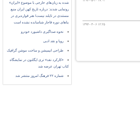
۱۳۹۴-۰۵-۱۰ ۱۷:۰۳
شده به زبان‌های خارجی با موضوع «ایران»
رونمایی شدند: درباره تاریخ کهن ایران منبع
مستندی در تایلند نیست/ هنر قواره‌بری در
بناهای دوره قاجار شناسانده نشده است
۱۳۹۴-۰۳-۰۶ ۱۲:۲۵
نحوه صداگیری داشبورد خودرو
رویا و نقد ادبی
طراحی انیمیشن و ساخت موشن گرافیک
«کارکرد نقد» تری ایگلتون در نمایشگاه
کتاب تهران عرضه شد
شماره ۲۲ فرهنگ امروز منتشر شد