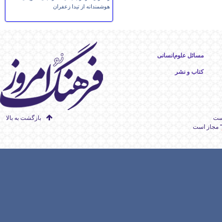
هوشمندانه از تیدا زعفران
مسائل علوم‌انسانی
کتاب و نشر
است
بازگشت به بالا
" مجاز است