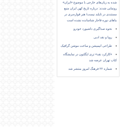
شده به زبان‌های خارجی با موضوع «ایران»
رونمایی شدند: درباره تاریخ کهن ایران منبع
مستندی در تایلند نیست/ هنر قواره‌بری در
بناهای دوره قاجار شناسانده نشده است
نحوه صداگیری داشبورد خودرو
رویا و نقد ادبی
طراحی انیمیشن و ساخت موشن گرافیک
«کارکرد نقد» تری ایگلتون در نمایشگاه
کتاب تهران عرضه شد
شماره ۲۲ فرهنگ امروز منتشر شد