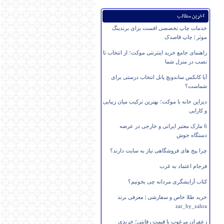
آخرین مطالب
خدمات چاپ تخصصی افست برای برندینگ
موثر | چاپ قاصدک
راهنمای جامع خرید اینترنتی موکت؛ از انتخاب تا
نصب در منزل شما
آیا کانکس ساندویچ پانل انتخاب درستی برای
شماست؟
دیزاین خانه با موکت؛ بهترین ترکیب میان زیبایی
و کارایی
6 مارک معتبر ایرانی و خارجی در عرضه
دستگاه جوش
چرا پیج های فروشگاهی نیاز به سایت دارند؟
فرجام اعتماد به غرب
کتاب آرایشگری مردانه چی بخونیم؟
خرید طلا خاص و سفارشی | معرفی برند
zar_by_zahra
زعفران مرغوب با قیمت رقابتی؛ خریدی