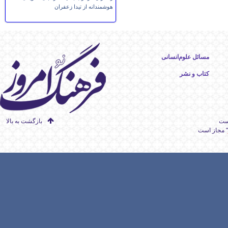
هوشمندانه از تیدا زعفران
مسائل علوم‌انسانی
کتاب و نشر
است
بازگشت به بالا
" مجاز است