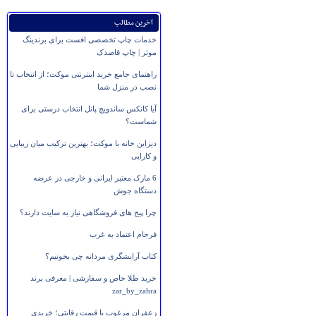
آخرین مطالب
خدمات چاپ تخصصی افست برای برندینگ
موثر | چاپ قاصدک
راهنمای جامع خرید اینترنتی موکت؛ از انتخاب تا
نصب در منزل شما
آیا کانکس ساندویچ پانل انتخاب درستی برای
شماست؟
دیزاین خانه با موکت؛ بهترین ترکیب میان زیبایی
و کارایی
6 مارک معتبر ایرانی و خارجی در عرضه
دستگاه جوش
چرا پیج های فروشگاهی نیاز به سایت دارند؟
فرجام اعتماد به غرب
کتاب آرایشگری مردانه چی بخونیم؟
خرید طلا خاص و سفارشی | معرفی برند
zar_by_zahra
زعفران مرغوب با قیمت رقابتی؛ خریدی