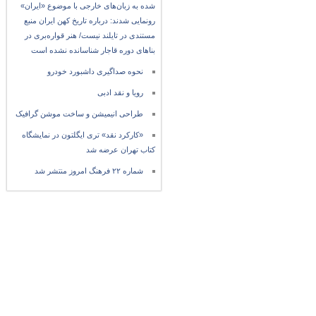
شده به زبان‌های خارجی با موضوع «ایران»
رونمایی شدند: درباره تاریخ کهن ایران منبع
مستندی در تایلند نیست/ هنر قواره‌بری در
بناهای دوره قاجار شناسانده نشده است
نحوه صداگیری داشبورد خودرو
رویا و نقد ادبی
طراحی انیمیشن و ساخت موشن گرافیک
«کارکرد نقد» تری ایگلتون در نمایشگاه
کتاب تهران عرضه شد
شماره ۲۲ فرهنگ امروز منتشر شد