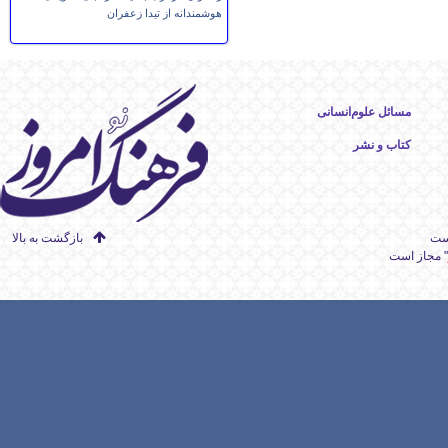
هوشمندانه از تیدا زعفران
مسائل علوم‌انسانی
کتاب و نشر
است
بازگشت به بالا
" مجاز است