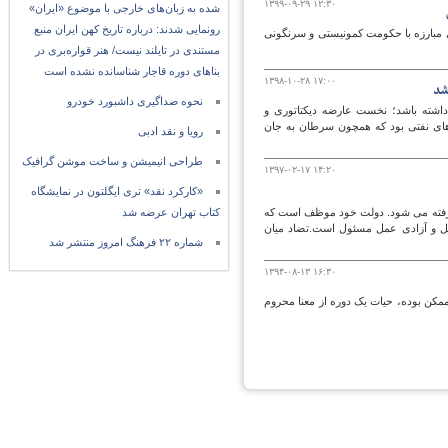
۱۳۹۹-۰۹-۲۹ ۱۲:۳۰
شده به زبان‌های خارجی با موضوع «ایران»
رونمایی شدند: درباره تاریخ کهن ایران منبع
ی مبارزه با حکومت کمونیستی و سرنگونی
مستندی در تایلند نیست/ هنر قواره‌بری در
بناهای دوره قاجار شناسانده نشده است
۱۳۹۸-۱۰-۲۸ ۱۷:۰۰
شد
نحوه صداگیری داشبورد خودرو
اشته باشد؛ نخست عارضه دیکتاتوری و
 افزایش درآمدهای نفتی بود که همچون سرطان به جان
رویا و نقد ادبی
طراحی انیمیشن و ساخت موشن گرافیک
۱۳۹۷-۰۲-۱۷ ۱۴:۲۰
«کارکرد نقد» تری ایگلتون در نمایشگاه
 گرفته می شود. دولت خود موظف است که
کتاب تهران عرضه شد
شکل و آزادی عمل مسئول است.تضاد میان
شماره ۲۲ فرهنگ امروز منتشر شد
۱۳۹۴-۰۸-۱۳ ۱۶:۳۰
 ممکن بوده، حیات یک دوره از معنا محروم