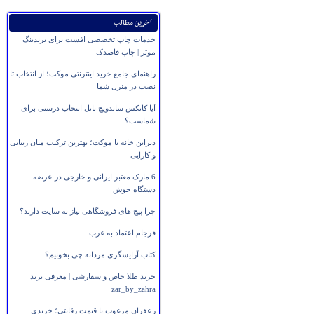
آخرین مطالب
خدمات چاپ تخصصی افست برای برندینگ
موثر | چاپ قاصدک
راهنمای جامع خرید اینترنتی موکت؛ از انتخاب تا
نصب در منزل شما
آیا کانکس ساندویچ پانل انتخاب درستی برای
شماست؟
دیزاین خانه با موکت؛ بهترین ترکیب میان زیبایی
و کارایی
6 مارک معتبر ایرانی و خارجی در عرضه
دستگاه جوش
چرا پیج های فروشگاهی نیاز به سایت دارند؟
فرجام اعتماد به غرب
کتاب آرایشگری مردانه چی بخونیم؟
خرید طلا خاص و سفارشی | معرفی برند
zar_by_zahra
زعفران مرغوب با قیمت رقابتی؛ خریدی