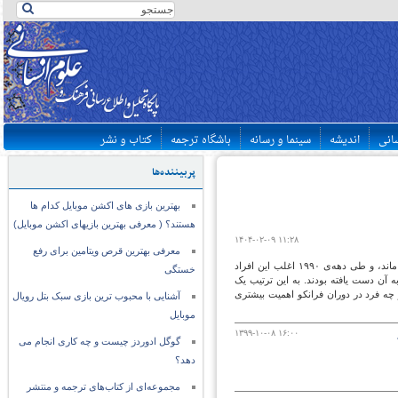
سانی
اندیشه
سینما و رسانه
باشگاه ترجمه
کتاب و نشر
پربیننده‌ها
بهترین بازی های اکشن موبایل کدام ها
هستند؟ ( معرفی بهترین بازیهای اکشن موبایل)
۱۴۰۴-۰۲-۰۹ ۱۱:۲۸
معرفی بهترین قرص ویتامین برای رفع
نکته‌ی جالب این که در مجموع، فاصله‌ی بین موقعیت اطرافیان فرانکو در دوره گذار به دموکراسی ثابت ماند، و طی دهه‌ی ۱۹۹۰ اغلب این افراد
خستگی
که در فاصله سال‌های ۱۹۷۰ تا ۱۹۷۵ در دوره دیکتاتوری به آن دست یافته بودند. به این ترتیب یک
ر چه فرد در دوران فرانکو اهمیت بیشتری
آشنایی با محبوب ترین بازی سبک بتل رویال
موبایل
۱۳۹۹-۱۰-۰۸ ۱۶:۰۰
گوگل ادوردز چیست و چه کاری انجام می
دهد؟
مجموعه‌ای از کتاب‌های ترجمه و منتشر