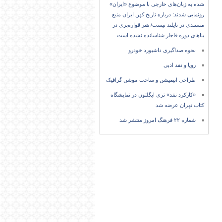
شده به زبان‌های خارجی با موضوع «ایران»
رونمایی شدند: درباره تاریخ کهن ایران منبع
مستندی در تایلند نیست/ هنر قواره‌بری در
بناهای دوره قاجار شناسانده نشده است
نحوه صداگیری داشبورد خودرو
رویا و نقد ادبی
طراحی انیمیشن و ساخت موشن گرافیک
«کارکرد نقد» تری ایگلتون در نمایشگاه
کتاب تهران عرضه شد
شماره ۲۲ فرهنگ امروز منتشر شد