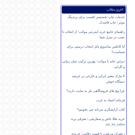
آخرین مطالب
خدمات چاپ تخصصی افست برای برندینگ
موثر | چاپ قاصدک
راهنمای جامع خرید اینترنتی موکت؛ از انتخاب تا
نصب در منزل شما
آیا کانکس ساندویچ پانل انتخاب درستی برای
شماست؟
دیزاین خانه با موکت؛ بهترین ترکیب میان زیبایی
و کارایی
6 مارک معتبر ایرانی و خارجی در عرضه
دستگاه جوش
چرا پیج های فروشگاهی نیاز به سایت دارند؟
فرجام اعتماد به غرب
کتاب آرایشگری مردانه چی بخونیم؟
خرید طلا خاص و سفارشی | معرفی برند
zar_by_zahra
زعفران مرغوب با قیمت رقابتی؛ خریدی