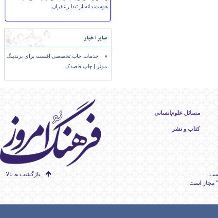
هوشمندانه از تیدا زعفران
سایر اخبار
خدمات چاپ تخصصی افست برای برندینگ
موثر | چاپ قاصدک
مسائل علوم‌انسانی
کتاب و نشر
است
بازگشت به بالا
" مجاز است