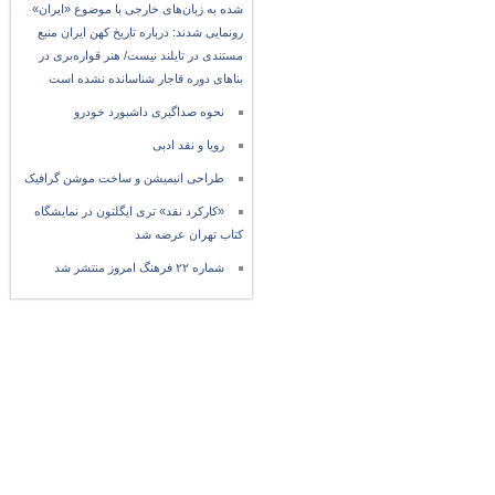
شده به زبان‌های خارجی با موضوع «ایران»
رونمایی شدند: درباره تاریخ کهن ایران منبع
مستندی در تایلند نیست/ هنر قواره‌بری در
بناهای دوره قاجار شناسانده نشده است
نحوه صداگیری داشبورد خودرو
رویا و نقد ادبی
طراحی انیمیشن و ساخت موشن گرافیک
«کارکرد نقد» تری ایگلتون در نمایشگاه
کتاب تهران عرضه شد
شماره ۲۲ فرهنگ امروز منتشر شد