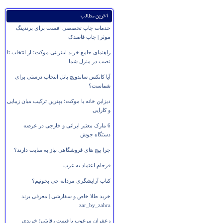
آخرین مطالب
خدمات چاپ تخصصی افست برای برندینگ
موثر | چاپ قاصدک
راهنمای جامع خرید اینترنتی موکت؛ از انتخاب تا
نصب در منزل شما
آیا کانکس ساندویچ پانل انتخاب درستی برای
شماست؟
دیزاین خانه با موکت؛ بهترین ترکیب میان زیبایی
و کارایی
6 مارک معتبر ایرانی و خارجی در عرضه
دستگاه جوش
چرا پیج های فروشگاهی نیاز به سایت دارند؟
فرجام اعتماد به غرب
کتاب آرایشگری مردانه چی بخونیم؟
خرید طلا خاص و سفارشی | معرفی برند
zar_by_zahra
زعفران مرغوب با قیمت رقابتی؛ خریدی