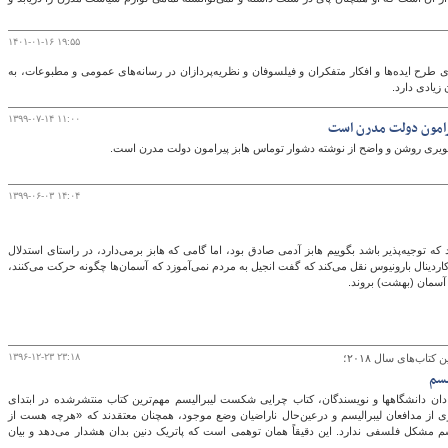
۱۴۰۱-۰۱-۱۶ ۱۹:۵۵
گ
طرح ایده‌ها و افکار متفکران و فیلسوفان و نظریه‌پردازان در رسانه‌های عمومی و مطبوعات، به
 زیادی دارد.
۱۳۹۹-۰۷-۱۴ ۱۱:۰۰
یرامون دولت مدرن است
 تصویری روشن و واضح از نوشته دشوار توماس هابز پیرامون دولت مدرن است.
۱۳۹۹-۰۶-۰۳ ۱۴:۰۴
 که توجیه‌پذیر باشد بگوییم هابز آدمی صادق بود، اما گامی که هابز برمی‌دارد، در راستای استدلال
کاردینال بارونیوس نقل می‌کند که گفت انجیل به مردم نمی‌آموزد که آسمان‌ها چگونه حرکت می‌کنند،
 آسمان (بهشت) بروند.
۱۳۹۶-۱۲-۲۳ ۲۳:۱۸
تاب‌های سال ۲۰۱۸؛
یسم
به گمان بسیاری از استادان دانشگاه‎ها و نویسندگان، کتاب چرایی شکست لیبرالیسم مهم‌ترین کتاب منتشرشده در ابتدای
 بسیاری از مدافعان لیبرالیسم و درعین‌حال ناراضیان وضع موجود، همچنان معتقدند که «هرچه هست از
سم مشکل فلسفی ندارد. این دقیقاً همان توهمی است که پاتریک دنین بدان هشدار می‌دهد و بیان