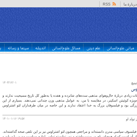
دربارهٔ ما
RSS
مبانی علوم‌انسانی
علم دینی
مسائل علوم‌انسانی
اندیشه
سینما و رسانه
ب
۱۴۰۳/۱۲/۰۱
نیچ
وس
ات زیادی دربارۀ حال‌وهوای مذهبی سده‌های شانزده و هفده یا به‌طور کل تاریخ مسیحیت ندارند و
ه‌ویژه کوئینتن اسکینر، در مقایسه با من، به عوامل مذهبی وزن چندانی نمی‌دهند. بسیاری از این
گی بود و فیلسوفان بزرگ به خدا اعتقاد ندارند و این خاصه در میان طرفداران لئو اشتراوس
۱۴۰۱-۰۱-۱۶ ۱۹:۵۷
ین فیلسوف سیاسی مدرن دانسته‌اند و مراجعی همچون لئو اشتراوس نیز بر این تلقی صحه گذاشته‌اند.
 از آن است که او همچنان پای در سنت داشته و نمی‌توانسته تمامی لوازم سیاست مدرن را دریابد و