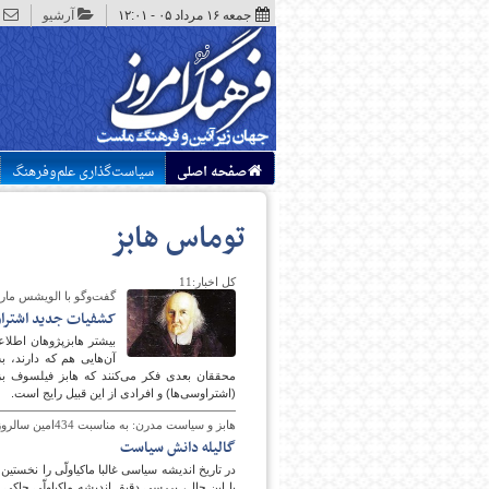
جمعه ۱۶ مرداد ۰۵ - ۱۲:۰۱
آرشیو
صفحه اصلی
سیاست‌گذاری علم‌وفرهنگ
توماس هابز
کل اخبار:11
گفت‌وگو با الویشس مارتی
کشفیات جدید اشترا
بیشتر هابزپژوهان اطلاع
آن‌هایی هم که دارند، ب
محققان بعدی فکر می‌کنند که هابز فیلسوف بزر
(اشتراوسی‌ها) و افرادی از این قبیل رایج است.
هابز و سیاست مدرن: به مناسبت 434امین سالروز تولد او
گالیله دانش سیاست
در تاریخ اندیشه سیاسی غالبا ماکیاولّی را نخست
با این حال، بررسی دقیق اندیشه ماکیاولّی حاکی