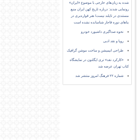
شده به زبان‌های خارجی با موضوع «ایران»
رونمایی شدند: درباره تاریخ کهن ایران منبع
مستندی در تایلند نیست/ هنر قواره‌بری در
بناهای دوره قاجار شناسانده نشده است
نحوه صداگیری داشبورد خودرو
رویا و نقد ادبی
طراحی انیمیشن و ساخت موشن گرافیک
«کارکرد نقد» تری ایگلتون در نمایشگاه
کتاب تهران عرضه شد
شماره ۲۲ فرهنگ امروز منتشر شد