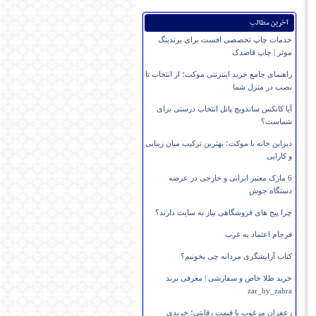
آخرین مطالب
خدمات چاپ تخصصی افست برای برندینگ
موثر | چاپ قاصدک
راهنمای جامع خرید اینترنتی موکت؛ از انتخاب تا
نصب در منزل شما
آیا کانکس ساندویچ پانل انتخاب درستی برای
شماست؟
دیزاین خانه با موکت؛ بهترین ترکیب میان زیبایی
و کارایی
6 مارک معتبر ایرانی و خارجی در عرضه
دستگاه جوش
چرا پیج های فروشگاهی نیاز به سایت دارند؟
فرجام اعتماد به غرب
کتاب آرایشگری مردانه چی بخونیم؟
خرید طلا خاص و سفارشی | معرفی برند
zar_by_zahra
زعفران مرغوب با قیمت رقابتی؛ خریدی