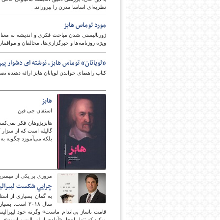
نظریه‌ای اساسا مدرن را بپروراند.
مورد توماس هابز
پایگاه اطلاع رسانی فرهن
ژورنالیستی شدن مباحث فکری و اندیشه به معنای 
ویژه روزنامه‌ها و خبرگزاری‌ها، مخالفان و موافقان
«لویاتان» توماس هابز، نوشته ای دشوار پ
کتاب راهنمای خواندن لویاتان هابز ارائه دهنده
هابز
استفان جی فین
هابزپژوهان فکر نمی‌کنند
گالیله است که از سزار 
بلکه می‌آموزد چگونه به
مروری بر یکی از مهمترین ک
چراییِ شکست لیبرال
سال ۲۰۱۸ است.
قامت ناساز بی‌اندام ماست» وگرنه خود لیبرالی
می‎کند که تنها راه‌حل «آزادی از لیبرالیسم است».