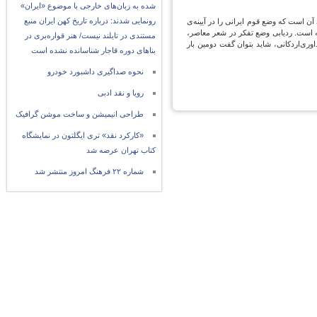
شده به زبان‌های خارجی با موضوع «ایران»
رونمایی شدند: درباره تاریخ کهن ایران منبع
آن است که وضع قوم ایرانی را در آیینه‌ی
ته است. ردیابی وضع تفکر در شعر معاصر،
مستندی در تایلند نیست/ هنر قواره‌بری در
ی‌اردکانی، شاید بتوان گفت دومین بار
بناهای دوره قاجار شناسانده نشده است
نحوه صداگیری داشبورد خودرو
رویا و نقد ادبی
طراحی انیمیشن و ساخت موشن گرافیک
«کارکرد نقد» تری ایگلتون در نمایشگاه
کتاب تهران عرضه شد
شماره ۲۲ فرهنگ امروز منتشر شد