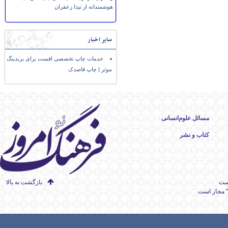
هوشمندانه از تیدا زعفران
سایر اخبار
خدمات چاپ تخصصی افست برای برندینگ
موثر | چاپ قاصدک
مسائل علوم‌انسانی
کتاب و نشر
است
بازگشت به بالا
" مجاز است