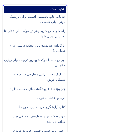
آخرین مطالب
خدمات چاپ تخصصی افست برای برندینگ
موثر | چاپ قاصدک
راهنمای جامع خرید اینترنتی موکت؛ از انتخاب تا
نصب در منزل شما
آیا کانکس ساندویچ پانل انتخاب درستی برای
شماست؟
دیزاین خانه با موکت؛ بهترین ترکیب میان زیبایی
و کارایی
6 مارک معتبر ایرانی و خارجی در عرضه
دستگاه جوش
چرا پیج های فروشگاهی نیاز به سایت دارند؟
فرجام اعتماد به غرب
کتاب آرایشگری مردانه چی بخونیم؟
خرید طلا خاص و سفارشی | معرفی برند
zar_by_zahra
زعفران مرغوب با قیمت رقابتی؛ خریدی