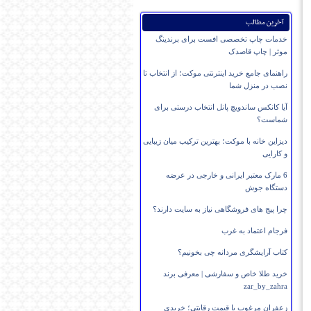
آخرین مطالب
خدمات چاپ تخصصی افست برای برندینگ
موثر | چاپ قاصدک
راهنمای جامع خرید اینترنتی موکت؛ از انتخاب تا
نصب در منزل شما
آیا کانکس ساندویچ پانل انتخاب درستی برای
شماست؟
دیزاین خانه با موکت؛ بهترین ترکیب میان زیبایی
و کارایی
6 مارک معتبر ایرانی و خارجی در عرضه
دستگاه جوش
چرا پیج های فروشگاهی نیاز به سایت دارند؟
فرجام اعتماد به غرب
کتاب آرایشگری مردانه چی بخونیم؟
خرید طلا خاص و سفارشی | معرفی برند
zar_by_zahra
زعفران مرغوب با قیمت رقابتی؛ خریدی