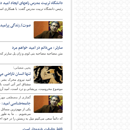
دانشگاه تربیت مدرس راههای ایجاد امید د
رئیس دانشگاه تربیت مدرس گفت: با همکاری اساتید
صوت/ زندگی پرامید 
سارتر: می‌دانم در امید خواهم مرد
متن مصاحبه مصاحبه‌ بنی لوی و ژان پل سارتر که 
یحیی شعبانی؛
تنها انسان ناراضی می‌
امید نیروی محرک بشر و م
مشتاق امر آتی است با ا
موضوع محرومیت، پریشانی و درد است، امید آرزو ب
گفتاری از مصطفی مهرآی
جامعه‌شناسی امید: چ
یکی از مهم‌ترین مسائل ما
می‌شویم. ... ما به طور
که دائماً سعی می‌کنیم میل به زیستن را در خود احی
فقط حقیقت خنده‌دار است