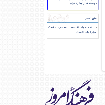
هوشمندانه از تیدا زعفران
سایر اخبار
خدمات چاپ تخصصی افست برای برندینگ
موثر | چاپ قاصدک