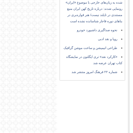
شده به زبان‌های خارجی با موضوع «ایران»
رونمایی شدند: درباره تاریخ کهن ایران منبع
مستندی در تایلند نیست/ هنر قواره‌بری در
بناهای دوره قاجار شناسانده نشده است
نحوه صداگیری داشبورد خودرو
رویا و نقد ادبی
طراحی انیمیشن و ساخت موشن گرافیک
«کارکرد نقد» تری ایگلتون در نمایشگاه
کتاب تهران عرضه شد
شماره ۲۲ فرهنگ امروز منتشر شد