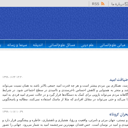
دربارهٔ ما
RSS
مبانی علوم‌انسانی
علم دینی
مسائل علوم‌انسانی
اندیشه
سینما و رسانه
ب
۱۳۹۹-۰۶-۲۴ ۱۳:۳۰
 ضیافت امید
د، همکاری بین مردم بیشتر است و هر چه قدرت امید جمعی بالاتر باشد به همان نسبت می‌تواند
باشد و منجر به همنوایی و کاهش احساس ناخرسندی و ناامیدی در سطح اجتماعی شود. در شرایط
اهانه مردم می‌تواند بازویی برای کمک به دستگاه‌ها قرار گیرد و در حالت تسری امید فردی به امید
ی‌کند و حتی می‌تواند در مقابل افرادی که مثلا از ماسک استفاده نمی‌کنند، مطالبه و پاسخگویی
۱۳۹۹-۰۱-۱۷ ۱۰:۳۹
حران کرونا»
 نیستی، جهان مرئی و نامرئی، واقعیت و رؤیا، هشیاری و ناهشیاری، خاطره و پیشگویی قرار دارد و
میدی و امید در نوسان است. حس فقدان مهم‌ترین سرچشمه امید به شمار می‌رود. جهانی را تصور