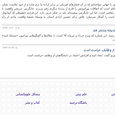
 با جهانی مواجه‌ایم که در آن فشارهای فیزیکی در برابر ارادهٔ ما نرم شده و از خود ملایمت نشان
ق است که اتفاقات پیرامونش را فارغ از پدیدهٔ دیگری رقم می‌زند. جایگزینی تدریجی واقعیت با
عاصر است، اما این جایگزینی پیشینه‌ای بلند در تفکر غربی دارد. این فرایند خطوطی که ایمانوئل
ت را آشکار می‌سازد: تلاش برای تضمین آزادی انسان به وسیلهٔ تصفیۀ واقعیت مادی از راه
۱۳۹۴-۰۳-۳۰ ۱۶:۵۰
مجله‌ سوره انديشه به بیستمین شماره‌ انتشارش رسید. این شماره که ويژه‌‌ خرداد و تیرماه ۹۴ است، با مقاله‌ها و گفتگوهايی پيرامون «مسئله‌ اميد»
ت.
۱۳۹۳-۱۲-۲۳ ۱۸:۰۰
ان از وظایف حراست است
ي گفت: ایجاد امید و افزایش اعتماد در دانشگاهیان از وظایف حراست است
نی
علم دینی
مسائل علوم‌انسانی
باشگاه ترجمه
کتاب و نشر