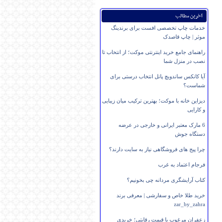
آخرین مطالب
خدمات چاپ تخصصی افست برای برندینگ
موثر | چاپ قاصدک
راهنمای جامع خرید اینترنتی موکت؛ از انتخاب تا
نصب در منزل شما
آیا کانکس ساندویچ پانل انتخاب درستی برای
شماست؟
دیزاین خانه با موکت؛ بهترین ترکیب میان زیبایی
و کارایی
6 مارک معتبر ایرانی و خارجی در عرضه
دستگاه جوش
چرا پیج های فروشگاهی نیاز به سایت دارند؟
فرجام اعتماد به غرب
کتاب آرایشگری مردانه چی بخونیم؟
خرید طلا خاص و سفارشی | معرفی برند
zar_by_zahra
زعفران مرغوب با قیمت رقابتی؛ خریدی