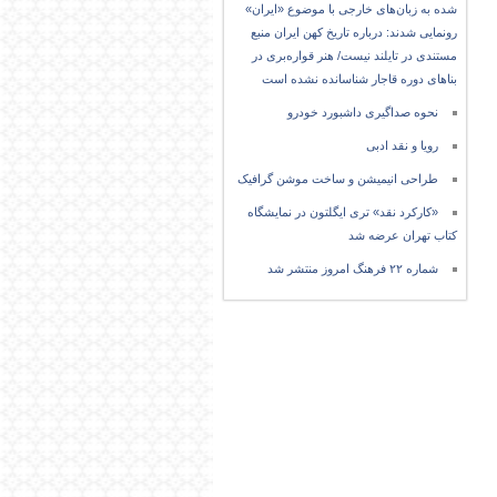
شده به زبان‌های خارجی با موضوع «ایران»
رونمایی شدند: درباره تاریخ کهن ایران منبع
مستندی در تایلند نیست/ هنر قواره‌بری در
بناهای دوره قاجار شناسانده نشده است
نحوه صداگیری داشبورد خودرو
رویا و نقد ادبی
طراحی انیمیشن و ساخت موشن گرافیک
«کارکرد نقد» تری ایگلتون در نمایشگاه
کتاب تهران عرضه شد
شماره ۲۲ فرهنگ امروز منتشر شد