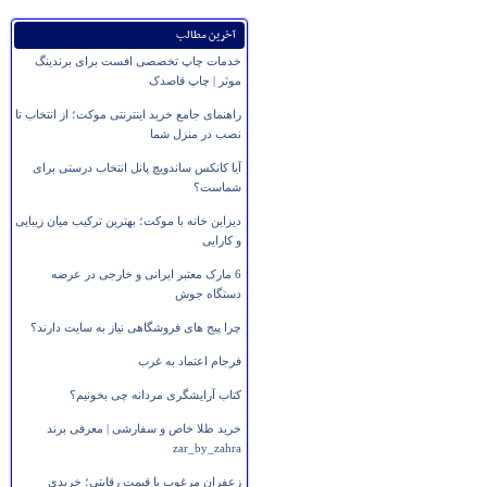
آخرین مطالب
خدمات چاپ تخصصی افست برای برندینگ
موثر | چاپ قاصدک
راهنمای جامع خرید اینترنتی موکت؛ از انتخاب تا
نصب در منزل شما
آیا کانکس ساندویچ پانل انتخاب درستی برای
شماست؟
دیزاین خانه با موکت؛ بهترین ترکیب میان زیبایی
و کارایی
6 مارک معتبر ایرانی و خارجی در عرضه
دستگاه جوش
چرا پیج های فروشگاهی نیاز به سایت دارند؟
فرجام اعتماد به غرب
کتاب آرایشگری مردانه چی بخونیم؟
خرید طلا خاص و سفارشی | معرفی برند
zar_by_zahra
زعفران مرغوب با قیمت رقابتی؛ خریدی