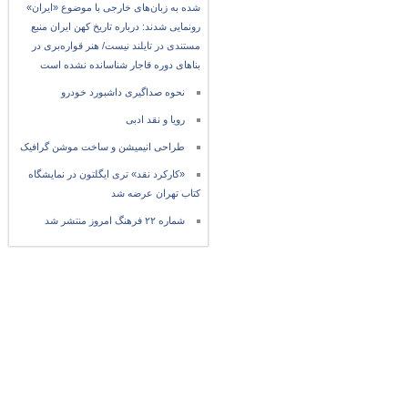
شده به زبان‌های خارجی با موضوع «ایران»
رونمایی شدند: درباره تاریخ کهن ایران منبع
مستندی در تایلند نیست/ هنر قواره‌بری در
بناهای دوره قاجار شناسانده نشده است
نحوه صداگیری داشبورد خودرو
رویا و نقد ادبی
طراحی انیمیشن و ساخت موشن گرافیک
«کارکرد نقد» تری ایگلتون در نمایشگاه
کتاب تهران عرضه شد
شماره ۲۲ فرهنگ امروز منتشر شد