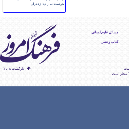
هوشمندانه از تیدا زعفران
مسائل علوم‌انسانی
کتاب و نشر
است
بازگشت به بالا
" مجاز است