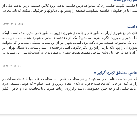
نخواهیم که فیلم برای ما فلسفه بگوید، فیلم‎‎‎سازی که می‎‎‎خواهد درس فلسفه بدهد، برود کلاس فلسفه درس بدهد. خیلی از
فیلم‎‎‎سازها فیلسوف هستند، اما در فیلم‌شان فلسفه نمی‎‎‎گویند، فلسفه را پشتوانه‎‎‎ی دیالوگ‎‎‎ها و حرف‎‎‎هایی می‎‎‎کنند که باید معرف
گ
۱۳۹۴-۰۳-۰۶ ۱۳:۵۰
ه است
ای جوامع شهری ایران به طور عام و جامعه‌ی شهری قزوین به طور خاص تبدیل شده است. اینکه
قابل شهر و شهروند چگونه تعریف می‌شود؟ یکی از دغدغه‌های مدیران شهری شده است. هویت به
ه، یا یک مجموعه همیشه مورد تاکید بوده است. شهر، نیز از این مساله مستثنی نیست و اگر بخواهد
مواره آن را پویا نگه دارد. از این رو، دکتر فکوهی استاد برجسته‌ی انسان شناسی دانشگاه تهران، در
زاد واحد باراجین با روشن ساختن مفهوم هویت شهری و شهروندی به آسیب‌شناسی این مساله در
۱۳۹۳-۰۷-۱۲ ۱۱:۳۱
اعیِ «منطق تجربه‌گرایی»
که هم مخاطب عام آن را می‌‌فهمد و هم مخاطب خاص؛ اما مخاطب عام تنها با لایه‌‌ی سطحی و
ر می‌‌کند، در حالی که مخاطب خاص، به لایه‌‌ی معنای زیرین و اصلی فیلم – که هویتی فلسفی دارد‌‌‌‌
رمی‌‌یابد. فیلمی که واجد چنین خصوصیتی باشد‌‌‌‌ برقراری ارتباط همزمان با مخاطب عام و خاص‌‌‌‌ ، فیلم