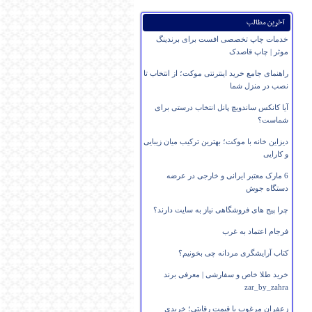
آخرین مطالب
خدمات چاپ تخصصی افست برای برندینگ
موثر | چاپ قاصدک
راهنمای جامع خرید اینترنتی موکت؛ از انتخاب تا
نصب در منزل شما
آیا کانکس ساندویچ پانل انتخاب درستی برای
شماست؟
دیزاین خانه با موکت؛ بهترین ترکیب میان زیبایی
و کارایی
6 مارک معتبر ایرانی و خارجی در عرضه
دستگاه جوش
چرا پیج های فروشگاهی نیاز به سایت دارند؟
فرجام اعتماد به غرب
کتاب آرایشگری مردانه چی بخونیم؟
خرید طلا خاص و سفارشی | معرفی برند
zar_by_zahra
زعفران مرغوب با قیمت رقابتی؛ خریدی