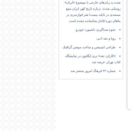
شده به زبان‌های خارجی با موضوع «ایران»
رونمایی شدند: درباره تاریخ کهن ایران منبع
مستندی در تایلند نیست/ هنر قواره‌بری در
بناهای دوره قاجار شناسانده نشده است
نحوه صداگیری داشبورد خودرو
رویا و نقد ادبی
طراحی انیمیشن و ساخت موشن گرافیک
«کارکرد نقد» تری ایگلتون در نمایشگاه
کتاب تهران عرضه شد
شماره ۲۲ فرهنگ امروز منتشر شد