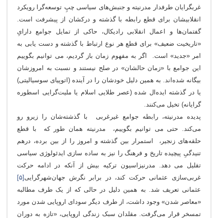
غربگرایان طرفدار مدرنیته و جنبش‌های سیاسی چپِ توسعه‌گرا رویکرد
انقلابیشان برای قطع رابطه با گذشته و درکشان از پیشرفت است.
گفتمان‌ها و اعمال انقلابی رادیکال، حاکی از تمایل جوامع دارایِ
«تاریخیت ضعیف» برای قطع هر نوع ارتباط با گذشته و دست یابی به
امر «جدید» است. اگر به مفهوم زمان باز گردیم، می توانیم بگوییم
این جوامع با «زمان حالشان» در صلح نیستند و نسبت به امروزشان
بیگانه شده‌اند. به همین دلیل خودشان را در آینده (اتوپیای سوسیالیتی)
یا در گذشته ایده‌ال شده (عصر طلایی اسلام یا ملیت‌گرایی اسطوره
گرایانه) تخیل می‌کنند.
پدیده مدرنیته، رابطه جوامع غیرغربی با گذشته‌شان را زیرو رو
می‌کند. حتی می توانیم بگوییم، مدرنیته همان طور که با قطع
حلقه
های زنجیر، استمرار بین گذشته و امروز را از بین برده، درهم
تنیدگیِ پیچیده تاریخ و فرهنگ را نیز به ساده سازی ایدئولوژی سیاسی
تقلیل می دهد. مدرنیزاسیون ترکیه بیش از آنکه در ادامه حرکت
غربی‌سازی عثمانی حرکت کند، در برابر نگرش جهان‌شهرگرایی
[۵]
عثمانی تعریف شد. به همین دلیل در حالی که از یک طرف مطالبه
«معاصر شدن» وجود داشت، از طرف دیگر سودای اروپایی شدن مورد
تمسخر قرار می‌گرفت. مقلدان سبک زندگی اروپایی، «تازه به دوران