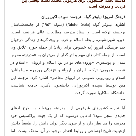
گذشته باشد، جستجویی برای هارمونی محتملاً دست نیافتنی بین
فردیت و مدرنیته است.
فرهنگ امروز/ نیلوفر گوله ترجمه: سپیده اکبرپوران
اشاره:
نیلوفر گوله (Nilüfer Göle) (متولد ۱۹۵۳) از جامعه‌شناسان
برجسته ترکیه است و استاد مدرسه مطالعات عالی فرانسه است.
دین، شهرنشینی، رابطه اسلام و غرب و پیچدگی‌های زندگی درجهان
چند فرهنگی امروز (به خصوص برای زنان) از جمله حوزه علایق وی
است. از جمله کتاب‌های مهم و اثر گذار او می‌توان به «مدرنیته محرم:
تمدن و پوشش»، «ورودی‌های تو در تو: اسلام و اروپا» «اسلام در
عرصه عمومی: ترکیه، ایران و اروپا» و «زندگی روزمره مسلمانان:
اسلام و رویارویی عمومی در اروپای معاصر» اشاره کرد. ترجمه این
متن توسط سپیده اکبرپوران، دانشجوی دکتری جامعه شناسی،
دانشگاه ساکاریا صورت گرفت.
***
آیا تجربه کشورهای غیرغربی از مدرنیته می‌تواند به طرح ادعای
جدیدی منجر شود؟ ادعایی دوسویه که از یک جهت پراکسیس خود
مدرنیته را مد نظر دارد و از سوی دیگر تولید دانش را. طبیعتاً دانش
ازعینیت تاریخ اجتماعی و روابط اقتدار موجود در آن، منفک نیست. اما