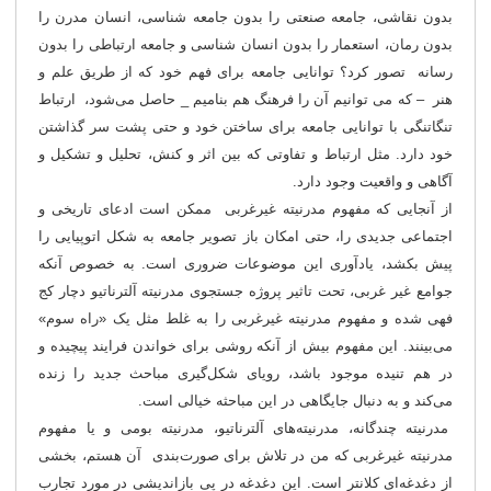
بدون نقاشی، جامعه صنعتی را بدون جامعه شناسی، انسان مدرن را
بدون رمان، استعمار را بدون انسان شناسی و جامعه ارتباطی را بدون
رسانه تصور کرد؟ توانایی جامعه برای فهم خود که از طریق علم و
هنر – که می توانیم آن را فرهنگ هم بنامیم _ حاصل می‌شود، ارتباط
تنگاتنگی با توانایی جامعه برای ساختن خود و حتی پشت سر گذاشتن
خود دارد. مثل ارتباط و تفاوتی که بین اثر و کنش، تحلیل و تشکیل و
آگاهی و واقعیت وجود دارد.
از آنجایی که مفهوم مدرنیته غیرغربی ممکن است ادعای تاریخی و
اجتماعی جدیدی را، حتی امکان باز تصویر جامعه به شکل اتوپیایی را
پیش بکشد، یادآوری این موضوعات ضروری است. به خصوص آنکه
جوامع غیر غربی، تحت تاثیر پروژه جستجوی مدرنیته آلترناتیو دچار کج
فهی شده و مفهوم مدرنیته غیرغربی را به غلط مثل یک «راه سوم»
می‌بینند. این مفهوم بیش از آنکه روشی برای خواندن فرایند پیچیده و
در هم تنیده موجود باشد، رویای شکل‌گیری مباحث جدید را زنده
می‌کند و به دنبال جایگاهی در این مباحثه خیالی است.
مدرنیته چندگانه، مدرنیته‌های آلترناتیو، مدرنیته بومی و یا مفهوم
مدرنیته غیرغربی که من در تلاش برای صورت‌بندی آن هستم، بخشی
از دغدغه‌ای کلانتر است. این دغدغه در پی بازاندیشی در مورد تجارب