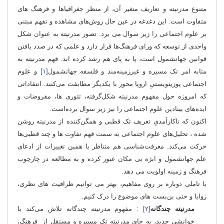
متنوع مدرنیته و تعاریف متغیر آن، از منظر جغرافیاها و فرهنگ های
متفاوت است. این دغدغه در عین حال روش‌های مشاهده و تفهم مبتنی
بر علوم اجتماعی را زیر سوال می برد. تصور مدرنیته به عنوان شکل
واحدی از توسعه که ورای فرهنگ‌ها قرار دارد و علمی که در صدد یافتن
قوانین جهانشمول است، پا به پای هم رشد کرده اند. فهم مدرنیته به
مثابه امر تک مسیره و غیرزمینه‌مند و فلسفه جهانشمول
[۱]
و علوم
اجتماعی پوزیتویستیِ اروپا محور با یکدیگر مطابقت می‌کنند. انتقاداتی
که امروزه حول مفهوم مدرنیته شکل‌گرفته، تئوری ها، مفروضات و
ایده‌های بینادین علوم اجتماعی را نیز زیر سوال برده‌است.
اکنون که ناکارآمدیِ تعریف تک قطبی و همگن‌کننده از مدرنیته روشن
شده ، تحلیل‌های علوم اجتماعی به سمت فهم تفاوت ها و چند قطبی‌ها
حرکت می‌کند. معرفت‌شناسی هم متناظر با همین تغییرات از ادعای
علم جهانشمول و ابژه بی مکان عبور کرده و به مطالعه در چارچوب
فرهنگ و زمینه اولویت می دهد.
با تاملی دوباره بر روی مفاهیم، بهتر می توانیم ظرافیت های نظری،
زوایا و حتی بن‌بست های موضوع را درک کنیم.
مدرنیته چندگانه
[۲]
: مفهوم مدرنیته چندگانه تلاش می‌کند با
خوانشی جدید، به جای مدرنیته تک مسیره و مستقل از فرهنگ،