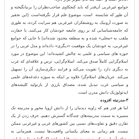
جوامع غیرغربی آن‌قدر که باید کنجکاوی صاحب‌نظران را برنیانگیخته و
آن طور که شایسته است، موضوع علم قرار نگرفته‌است. (این تحقیر
به صورت آرونیک به روشنفکران غیرغربی هم سرایت کرده، به طوری
که جامعه‌شناسانی که بر روی جامعه خودشان کار می‌کنند، با حقارت
ملقب به «محلی» شده و به منطقه محدود شده‌اند) تا جایی که جوامع
غیرغربی، به خودشان یک موقعیت «دیگری» داده‌اند و مدل غربی را در
حوزه های سیاسی و علمی به چالش کشیده‌اند؛ این موضوع در مورد
اسلام‌گرایی کاملاً صدق می‌کند. اسلام‌گرایی، ترس و علاقه‌ای که غرب
به دیگری دارد را تقویت می‌کند و فرایند دیگری‌سازی آن را تسهیل
می‌کند. جریان‌های اسلام‌گرا علاوه بر اینکه به سوژه دغدغه‌های علمی
و سیاسی غرب تبدیل شده‌، مصداق بارزی از بازتولید کلیشه‌های
ایدئولوژیک دانش مدرن است.
۳-مدرنیته افزوده
اما هر قدر هم که زاویه دیدمان را از دانش اروپا محور و مدرنیته تک
مسیره به سمت مدرنیته‌های چندگانه گسترش دهیم، حرف زدن از یک
تقارن دقیق و تفاوت‌های نسبی بین کشورهای غربی و غیرغربی ممکن
نیست. هم زمانی به معنای یکسانی واقعیت‌ها نیست. همزمانی به
معنای آن است که پدیده مدرنیته، قابلیت اشتراک گذاری دارد، اما در