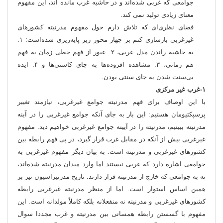
جوامعی که غربی شده‌اند و در حاشیه غرب مانده اند، این مفهوم
معنای زیادی تولید نمی کند.
فضای نظری‌ای که تلاش دارم حول مفهوم مدرنیته کشورهای
غیرغربی بازسازی کنم بر چهار محور زیر پایه‌ریزی شده‌است: ۱.
به حاشیه راندن مدل غربی، ۲. عبور از فهم خطی زمان به فهم
هم زمانی، ۳. مشاهده افزوده‌ها به جای کاستی‌ها و ۴. ایده
بی‌سنت شدن به جای سنتی بودن.
۱-غرب غیر مرکزی
با این اوصاف برای فهم مدرنیته جوامع غیرغربی، نیازمند تغییر
پرسپکتیومان هستیم: این بار به جای آنکه جوامع غیرغربی را در آینه
مدرنیته ببینیم، مدرنیته را در آیینه جوامع غیرغربی خواهیم دید. مفهوم
غیرغربی بیش از آنکه در مقابل غرب قرار گیرد، در پی فهم رابطه بین
کشورهای غیرغربی و مدرنیته است. به بیان دیگر مفهوم غیرغربی به
جوامعی اشاره دارد که غربی نیستند اما وارد میدان مدرنیته شده‌اند،
نه به جوامعی که خارج از مدرنیته قرار دارند. تاریخ مدرنیزاسیون نیز بر
همین اساس استوار است. اما از منظر مدرنیته غیرغربی رابطه
کشورهای غیرغربی و مدرنیته نه منفعلانه بلکه کاملاً مولدانه است. این
مفهوم با گسستن رابطه همسانی بین مدرنیته و غرب مجددا سوال