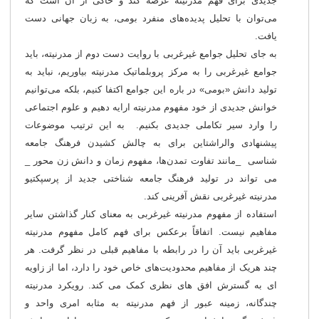
جدیدی برای فهم مدرنیته عرضه کند و حاکی از آن است که
می‌توان با تحلیل پدیده‌های منفرد بومی، به زبان جهانی دست
یافت.
به جای تحلیل جوامع غیرغربی با روایت دست دوم از مدرنیته، باید
جوامع غیرغربی را به مرکز پروبلماتیک مدرنیته بیاوریم، نباید به
تولید دانش «بومی» در باره این جوامع اکتفا کنیم، بلکه می‌توانیم
خوانش جدیدی از خود مفهوم مدرنیته ارایه دهیم و علوم اجتماعی
را وارد سیر تکاملی جدیدی بکنیم. به این ترتیب موضوعات
پیشنهادی والراشتاین برای به چالش کشیدن فرهنگ جامعه
شناسی _مانند تفاوت تمدن‌ها، مفهوم زمان و دانش زن محور _
می تواند در تولید فرهنگ جامعه شناختی جدید از پرسپکتیو
مدرنیته غیرغربی نقش آفرینی کند.
استفاده از مفهوم مدرنیته غیرغربی به معنای کنار گذاشتن سایر
مفاهیم نیست. اتفاقاً برعکس برای فهم کامل مفهوم مدرنیته
غیرغربی باید آن را در رابطه با مفاهیم قبلی در نظر گرفت. هر
چند هریک از مفاهیم محدودیت‌های خاص خود را دارد، اما از زاویه
ای به گسترش افق های نظری کمک می کند. رویکرد مدرنیته
چندگانه، زمینه عبور از فهم مدرنیته به مثابه امری واحد و