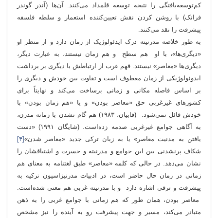
کم‌توسعه‌یافتگی را نتیجه توسعه قلمداد می‌کنند. آن‌ها (آندر گوندر
فرانک) با روشن کردن نقش تعیین‌کننده استعمار و سلطه فلسفه
پیشرفت را نقد می‌کنند.
به طور خلاصه مدرنیته درک ایدئولوژیک از زمان دارد و از منظر او
«دیگری‌ها»، با او هم سطح و هم زمان نیستند، به عبارت دیگر،
دیگری‌ها «معاصر» نیستند. فهم غرب از ارتباطش با دیگری بر برداشت
ایدوئولوژیکی از زمان معطوف است و تفاوت بین خودش و دیگری را
بر اساس فاصله مکانی و زمانی برساخت می‌کند و نهایتاً برای
کشورهای غیرغربی حق «معاصر بودن» و یا «هم زمان بودن» با
خودش قائل نمی‌شود. (فابیان، ۱۹۸۳) هم گام نشدن با زمانه مدرن،
به آگاهی جوامع غیرغربی صدمه زده‌است. (شایگان ۱۹۹۱) «دست
یافتن به مدنیت معاصر» یا به زبان ترکی جدید «معاصر شدن»
[۴]
شکاف پرنشدنی بین این جوامع و مدرنیته و حسرت و اشتیاقشان را
نشان می‌دهد. در حالی که کلمه «معاصر» طبق لغتنامه به معنای هم
زمانی در زمان حال حاضر است، در ادبیات مدرنیزاسیون ترکیه به
پیشرفت و ترقی اشاره دارد و با مدرنیته غربی هم معنی شده‌است.
معاصر بودن، همان طور که هم زمانی با جوامع غربی را به ذهن
متبادر می‌کند، مسیر و جهت پیشرفت رو به آینده را نیز مشخص