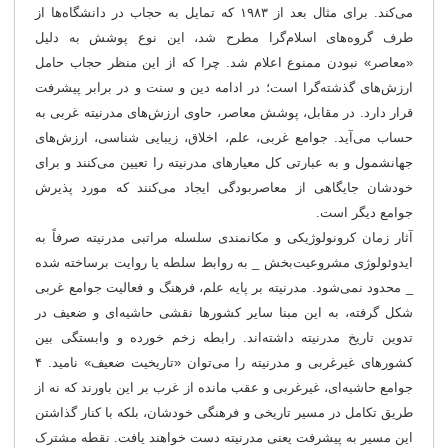
می‌کند. برای مثال بعد از ۱۹۸۳ که تمایل به حجاب در دانشگاه‌ها از
طرف گروه‌های اسلام‌گرا مطرح شد، این نوع پوشش به دلیل
«معاصر» نبودن ممنوع اعلام شد. چرا که از این منظر حجاب حامل
ارزش‌های گذشته
گرا است؛ در ادامه دین و سنت و در برابر پیشرفت
قرار دارد. در مقابل، پوشش معاصر، حاوی ارزش‌های مدرنیته غربی به
حساب می‌آید. جوامع غربی، علم، اخلاق، زیبایی شناسی، ارزش‌های
جهانشمول و به عبارتی کل معیارهای مدرنیته را تعیین می‌کنند و برای
خودشان جایگاهی از معاصربودگی ایجاد می‌کنند که مورد پذیرش
جوامع دیگر است.
آثار زمان کرونولوژیکی و مکانمندی سلسله مراتبی مدرنیته صرفاً به
ایدوئولوژی مشروعیت‌بخش _ به روابط سلطه یا روایت برساخته شده
_ محدود نمی‌شود. مدرنیته بر پایه علم، فرهنگ و فعالیت جوامع غربی
شکل گرفته، به این مبنا سایر کشورها نقشی حاشیه‌ای و ضعیف در
تدوین تاریخ مدرنیته داشته‌اند. رابطه زخم خورده و وابستگی‌ بین
کشورهای غیرغربی و مدرنیته را می‌توان «تاریخیت ضعیف» نامید. ۴
جوامع حاشیه‌ای، غیرغربی و عقب مانده از غرب بر این باورند که نه از
طریق تکامل در مسیر تاریخی و فرهنگی خودشان، بلکه با کنار گذاشتن
این مسیر به پیشرفت یعنی مدرنیته دست خواهند یافت. نقطه مشترک