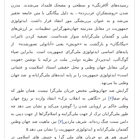
رسیده‌های آلافرنگی» و سطحی و مضحک قلمداد می‌شدند. مدرن
شدن «روشنفکرانِ غرب‌زده» ، به دلیل بیگانگی با متن جامعه تحقیر
می‌شد و به عنوان بی‌ریشگی مور انتقاد قرار داشت. ایدئولوژی
جمهوریت در مقابل مدرنیته جهان‌شهرگراییِ تنظیمات، بر ارزش‌های
ملی و گفتمان ملی‌گرایانه سوار شده‌است. تصفیه کردن تاثیرات
«بیگانگان» و بازگشت به «خویش» یعنی «آناتولی تصورشده» از
پایه‌های اساسی ایدئولوژی ملی‌گرای جمهوریت است. بنابراین ضیاء
گوگ‌آلپ، ایده‌پردازِ نظریه دولت_ ملت در ترکیه با نوشتن «هویت
ترکی مقابل جهان وطنی و محل حقیقی استناد اسلامیت و عثمانی
است» ایدئولوژی جمهوریت را بر پایه ایده‌های ملی‌گرایانه و ضد جهان
وطنی بنا می‌نهد.
گرایش ضد جهان‌وطنی مختص جریان ملی‌گرا نیست. همان طور که
پیام صفا
[۶]
در «نگاهی به انقلاب‌ ترک» انتقاد وارده بر روح جهان
وطنی حاکم بر اروپایی شدن را گوشزد می‌کند و نشان می دهد چه
طور ملی‌گرایان ترک از جهت ملی‌گراینه و اسلام‌گراها از جهت دینی به
دامن سنت چنگ زده‌اند. شریف ماردین
[۷]
نیز، ماهیت ضد جهان وطنیِ
گفتمان ملی‌گرایانه و ایدئولوژی جمهوریت را نشان می دهد.۵
امروز هم هر دو جریان های ملی گرا و جنبش های اسلامی در