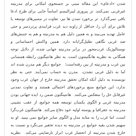
شدن «ادعای» این مقاله مبنی بر جستجوی امکانی برای مدرنیته
غیرغربی نمی‌کنند. تز پیروزی لیبرالیسم اساساً جایی برای طرح ادعا
باقی نمی‌گذارد. تز برخورد تمدن ها نیز، تفاوت در مسیرهای توسعه یا
تلاش برای آن را، حداقل از زاویه دید غرب فرایندی پردردسر و حتی
عامل تهدید می‌بیند و به همین دلیل هم به مدرنیته و هم به جنبش‌های
ضد غربی نگاهی تقلیل‌گرایانه دارد. همین واکنش احساساتی و
نوستالوژیک غرب‌محور در برابر مدرنیتهِ جهانی شده، از دلایل توجه
همگانی به نظریه هانگتینتون است. به نظر هانتیگتون رابطه همسانی
بین غرب و مدرنیته از بین رفته‌است؛ جوامع دیگر هم مدرن شده اند
اما به دلیل غربی نشدن، مدرن به حساب نمی‌آیند. حتی به نظر
نویسنده به دلیل آنکه امکان تحقق مدرنیته خارج از جهان غرب وجود
ندارد، این جوامع منبع برخوردهای احتمالی‌ هستند و تفاوت‌ تمدنی
غیرقابل حل را منعکس می‌کنند. هانتینگتون ضمن رد ایده جهانی بودن
مدرنیته غربی و الگوی یکسان توسعه همه جوامع، از عقب نشینی
مدرنیته به جغرافیا و پوسته اولیه خود دفاع می‌کند. هانتینگتون غرب‌گرا
است، اما غرب را به مثابه مدل و الگوی سایر جوامع نمی بینید. او به
سهیم شدن بقیه جوامع در مدرنیته به دیده تحقیر می‌نگرد و نسبت به
خارج شدن مدرنیته از انحصار غرب ابراز نارضایتی می‌کند. نظریه