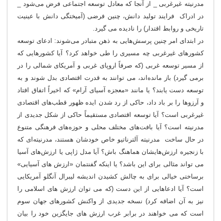
مدرنیته غیرغربی _ از آنجا که معادل توسعه اجتماعی فرض می‌شود _
در ادراک فرایند تولید دانش، چنین فرضی (آمیختگی دانش با عینیت
تاریخی و روابط اقتدار) را نادیده می گیرد.
در ابتدای امر چنین پرسش‌هایی به ذهن متبادر می‌شوند: ادعای توسعه
کشورهای غیرغربی چه مسیری را طی خواهد کرد؟ آیا کشورهایی که
از مسیر توسعه غربی (که صرفاً اروپای غربی و آمریکای شمالی را در
برمی گیرد) باز مانده‌اند، می توانند به قدرت اقتصادی بدل شوند و به
توسعه دست یابند؟ یا مانند «معجزه آسیای آرام» که اخیراً اتفاق افتاد
و آرزوها را بر باد داد، حاکی از رد شدن ایده ظهور قطب‌های اقتصادی
غیرغربی است؟ آیا توسعه اقتصادی مستقیماً حاکی از شکل جدیدی از
مدرنیته است؟ آیا بافت‌های مختلف محلی و حوزه‌های فرهنگی متنوع
در حال ساخت مدرنیته آلترناتیو خاص خودشان هستند، مدرنیته‌ای که
با زنجیره ارزش‌هایشان هماهنگ باش؟ آیا مدل ژاپی یا ارزش‌های آسیا
می تواند مثالی برای این باشد؟ یا اینکه گفنتمان «ارزش های آسیایی»
برساختی خیالی برای به چالش کشیدن اندیشه لیبرال آنگلو آمریکایی
است؟ آیا ادعاهایی از این دست (که می توان ارزش های اسلامی را
نیز به آن اضافه کرد) نسخه جدیدی از واکنش کشورهای جهان سوم
است که می خواهند در برابر غرب ارزش های جایگزین خود را بیان