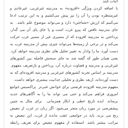
اثبات کنند.
با اضافه کردن ویژگی «افزوده» به مدرنیته غیرغربی، غیرعادی و
غیرمنتظره بودن را آن را نیز پیش می‌کشیم و به این ترتیب ادعا
می‌کنیم که ارزش «شناختن» دارد و می‌تواند موضوع علم باشد. به
جای مدرنیته ناقص که پیرو غرب است و پا جای پای آن می گذار،
پرداختن به مدرنیته افزوده که از مسیری غیر از مسیر غرب حرکت
می‌کند و در برخی از زمینه‌ها می‌تواند چیزی بیش از مدرنیته غرب به
دست آورد، ما را وادار به تغییر تحلیل های نظری مدرنیته خواهد کرد.
یعنی همان طور که گفته شد به جای سنجش فاصله بین کشورهای
غیرغربی و مدرنیته و قضاوت درباره آن، پرداختن و بازتعریف مفهوم
مدرنیته بر اساس تجربه کشورهای غیرغربی و مدرنتیه افزوده‌ای که به
دست آورده‌اند، ازبعد نظری و تحلیلی جذابیت بیشتری خواهد داشت.
مفهوم مدرنیته افزوده، فرصتی برای خوانش غنی‌تر پراکسیس‌ جوامع
امروزی فراهم می‌کند و حتی می تواند ما را به آگاهی‌های جدید
برساند. ایده تاریخ خطی و انکار همزمانی برای مثال به چنین
پیشفرضی در مورد زنان منجر می‌شود: اگر زنان در غرب از تبعیض
رنج می برند، باید در جوامعی عقب مانده از غرب، این تبعیض به
مراتب بیشتر باشد. استفاده از مفهوم تبعیض برای تعریف رابطه