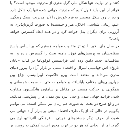
کنند و در نهایت تنها شکل ملی گرایانه‌تری از مدرنیته موجود است؟ یا
فراتر از این، باید قبول کنیم که مدرنیته جهانی شده تنها یک شکل دارد
و دیر یا زود شکل منحصر به فرد خودش را (در مدیریت، سبک زندگی،
علم، زیبایی شناسی، اخلاق، هنر و جنسیت) به صورت گریزناپذیری به
آرزویی برای دیگران بدل خواهد کرد و در همه ابعاد گسترش خواهد
یافت؟
در سال های اخیر با دو تز متفاوت مواجه هستیم که بر اساس پاسخ‌
متفاوتشان به پرسش‌های فوق، دامنه بحث را گسترش داده و به
مناقشات جدید دامن زده اند. فرانسیس فوکویاما در کتاب «پایان
تاریخ» اش جهانبینی لیبرال و اقتصاد مبتنی بر بازار آزاد را پیروز دنیای
مدرن می‌داند و معتقد است پیرو حاکمیت لیبرالیسم، نزاع بین
جهان‌بینی‌های مختلف پایانیافته و جوامع صنعتی به سمت همسانی و
همگونی در حرکت هستند. در مقابل تز سامئون هانگتینتون متفاوت
شدن فرایند جهانی شدن و حتی نبرد بین تمدن ها را پیش‌بینی می‌کند.
در واقع طرح دو بحث به صورت هم زمان نیز ممکن است؛ می توانیم
بگوییم در حالی که از یک طرف اقتصاد مبتنی بر بازار آزاد جهانی می
شود، از طرف دیگر جستجوهای هویتی _ فرهنگی آلترناتیو اوج می
گیرد. اما از آنجایی که هر دو تز غرب محور است، کمکی به روشن تر