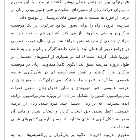
هژمونیکی بین دو جنس چندان روشن کنننده نیست . با این مفهوم
نمی‌توان حرکت زنان از مسیرهای متفاوت و حتی جلوتر بودن زنان در
برخی از حوزه ها نسبت به هم جنس های غربیشان را توضیح داد.
مدرنیته افزوده، راه را برای تصور جوامع غیرغربی در یک موقعیت
مرکزی‌تر و حتی پیشروتر باز می کند. که این هم به نوبه خود به
خوانش جدیدی از مدرنیته منجر خواهد شد. برای مثال، عرصه عمومی
در جوامع غربی از همان ابتدا با طرد طبقه کارگر و زنان و بر پایه طبقه
بورژوا شکل گرفته است ۶، اما در بسیاری از کشورهای مسلمان، در
طول پروژه مدرنیته طبق یک الگوی کاملاً متفاوت، زنان در موقعیت
مرکزی قرار گرفتند و نقش تعیین‌کننده ای در شکل‌گیری عرصه
عمومی ایفا کردند. ۷ در رابطه با ترکیه می توان گفت حضور زنان در
عرصه عمومی، حق شهروندی و سایر حقوق زنان، ستون فقرات
مدرنیزاسیون کشور را تشکیل می‌داد. در پروژه مدرنیزاسیون ترکیه،
ایده پیشرفتی که بر زنان تحمیل شد، طرد شدن زنان از عرصه
عمومی، اعطا نشدن حق انتخاب کردن و انتخاب شدن و مانند آن
منجر به شکل گیری فرایندی متفاوت از مسیر تاریخی کشورهای غربی
شده است.
مفهوم مدرنیته افزوده، علاوه بر بازیگران و پراکسیس‌ها، باید به