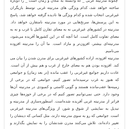
چگونه مدرنیته غربی _ که وابسته به مکان و زمان است _ را دوباره
ساخته خواهد شد، کدام ویژگی های مدرنیته غربی توسط بازیگران
غیرغربی انتخاب شده و کدام ویژگی ها نادیده گرفته خواهد شد، پاسخ
به این پرسش‌ها، سرنخ‌هایی در مورد مدرنیته نامتقارن خواهد داد.
مدرنیته در کشورهای غیرغربی نه به معنای تقارن کامل با غرب و نه به
معنای تفاوت کامل است. اما آنچه که در این کشورها آفریده می‌شود،
مدرنیته‌ای بیشتر، افزون‌تر و مازاد است. ما آن را مدرنیته افزوده
می‌نامیم.
مدرنیته افزوده، اراده کشورهای غیرغربی برای مدرن شدن را بیان می
کند. افزوده بودن هم به معنای خارج از غرب و هم بیش از آن است.
عادت داریم جوامع غیرغربی را عقب مانده (در بعد زمان) و جوامعی
که هنوز به غرب نرسیده‌اند تصور کنیم، جوامعی که در برخی از
زمینه‌ها عقب‌مانده هستند و گویی کاستی و کمبودی در مدرنیته آن‌ها
وجود دارد. حتی نمی‌توانیم تصور کنیم که در برخی از حوزه‌ها چیزی
فراتر از مدرنیته غربی آفریده شده‌است. اسطوره‌سازی از مدرنیته و
تبدیل به نمایشی از شوق و شور، از ویژگی‌های مدرنیته غیرغربی
است. جوامعی که رو به سوی مدرنیته دارند، مثل کسانی که دینشان را
تغییر داده‌اند، تلاش می‌کنند مدرن شدنشان را به نمایش بگذارند و