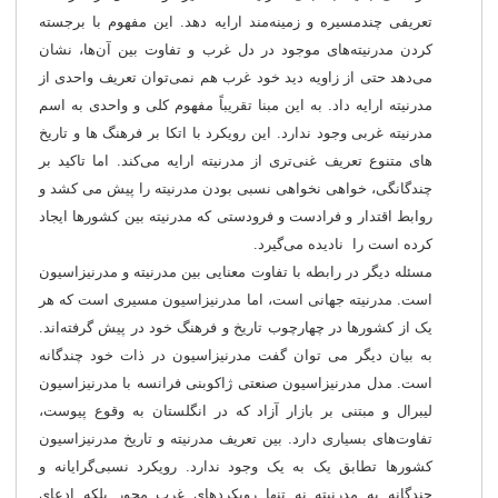
تعریفی چندمسیره و زمینه‌مند ارایه دهد. این مفهوم با برجسته
کردن مدرنیته‌های موجود در دل غرب و تفاوت بین آن‌ها، نشان
می‌دهد حتی از زاویه دید خود غرب هم نمی‌توان تعریف واحدی از
مدرنیته ارایه داد. به این مبنا تقریباً مفهوم کلی و واحدی به اسم
مدرنیته غربی وجود ندارد. این رویکرد با اتکا بر فرهنگ ها و تاریخ
های متنوع تعریف غنی‌تری از مدرنیته ارایه می‌کند. اما تاکید بر
چندگانگی، خواهی نخواهی نسبی بودن مدرنیته را پیش می کشد و
روابط اقتدار و فرادست و فرودستی که مدرنیته بین کشورها ایجاد
کرده است را نادیده می‌گیرد.
مسئله دیگر در رابطه با تفاوت معنایی بین مدرنیته و مدرنیزاسیون
است. مدرنیته جهانی است، اما مدرنیزاسیون مسیری است که هر
یک از کشورها در چهارچوب تاریخ و فرهنگ خود در پیش گرفته‌اند.
به بیان دیگر می توان گفت مدرنیزاسیون در ذات خود چندگانه
است. مدل مدرنیزاسیون صنعتی ژاکوبنی فرانسه با مدرنیزاسیون
لیبرال و مبتنی بر بازار آزاد که در انگلستان به وقوع پیوست،
تفاوت‌های بسیاری دارد. بین تعریف مدرنیته و تاریخ مدرنیزاسیون
کشورها تطابق یک به یک وجود ندارد. رویکرد نسبی‌گرایانه و
چندگانه به مدرنیته نه تنها رویکردهای غرب محور بلکه ادعای