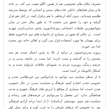
مصرف مکان های خصوصی هم از همین الگو تبعیت می کند. در خانه
ها و سایر فضاهای داخلی عادت‌های سنتی و اشیایی که توسط مدرنیته
طلسم شده‌اند، بدون آنکه ارتباطی با هم برقرار کنند، در کنار هم قرار
گرفته و خود را تحقق می بخشند.۱۲ به طور مثال حتی در میان
متواضع‌ترین طبقات اجتماعی میزغذاخوری بخش جدایی‌ناپذیر جهزیه
است. در حالی که هنوز در بسیاری از خانواده های میز غذاخوری فقط
برای مهمان ها مورد استفاده قرار می گیرد و اهالی خانه دور سفره
غذا می خورند.
پروژه مدرنیزاسیون در ترکیه از بالا به پایین اعمال شده، هر چند
پشتش را به گذشته و سنت کرده، اما سنت در جامعه مدنی و در
عرصه زندگی روزمره مردم به شیوه‌ای خلاقانه بازتولید شده و به
اشکال کائوتیک در آمده است.
یا از منظر سیاسی می توانیم به پارادوکس بین غیرنظامی شدن و
عمومی شدن اشاره کنیم. فرهنگ و سیاست مدرن در حال عمومی
شدن است، اما بسیاری از مواقع با ارزش های فرهنگ شهری و مدنی
هماهنگی ندارد. این معضل را می‌توانیم در عرصه‌های هنر، رسانه و
سیاست هم ببنیم. موسیقی آرباسک
[۱۰]
از ابتدا ترانه آزادی فرهنگی
بود. به خصوص که تن‌های شرقی را به غرب آورد و برای نسل اول