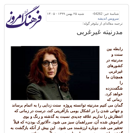
شناسهٔ خبر: 64262
-
شنبه ۲۵ بهمن ۱۳۹۹ - ۱۳:۰۵
سرویس
اندیشه
ترجمه مقاله‌ای از نیلوفر گوله؛
مدرنیته غیرغربی
رابطه بین
سنت و
مدرنیته در
کشورهای
غیرغربی
همچنان ما
را
شگفت‌زده
خواهد کرد.
زمانی که
گمان می کنیم مدرنیته توانسته پروژه سنت زدایی را به اتمام برساند
و جهانی شدن را در اشکال بومی بازآفرینی کند، درست در زمانی که
انتظارش را نداریم علاقه جدیدی نسبت به گذشته و رنگ و بوی
فراموش شده آن، سرراهمان سبز می شود. «آلاتورک بودن» که قبلاً
تحقیر می شد، دوباره ارزشمند می شود. این بیش از آنکه بازگشت به