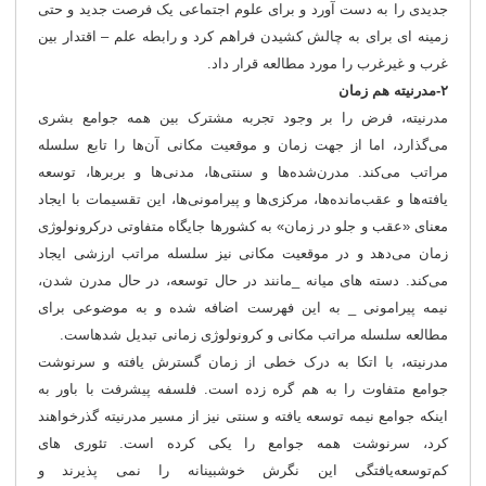
جدیدی را به دست آورد و برای علوم اجتماعی یک فرصت جدید و حتی
زمینه ای برای به چالش کشیدن فراهم کرد و رابطه علم – اقتدار بین
غرب و غیرغرب را مورد مطالعه قرار داد.
۲-مدرنیته هم زمان
مدرنیته، فرض را بر وجود تجربه مشترک بین همه جوامع بشری
می‌گذارد، اما از جهت زمان و موقعیت مکانی آن‌ها را تابع سلسله
مراتب می‌کند. مدرن‌شده‌ها و سنتی‌ها، مدنی‌ها و بربرها، توسعه
یافته‌ها و عقب‌مانده‌ها، مرکزی‌ها و پیرامونی‌ها، این تقسیمات با ایجاد
معنای «عقب و جلو در زمان» به کشورها جایگاه متفاوتی درکرونولوژی
زمان می‌دهد و در موقعیت‌ مکانی نیز سلسله مراتب ارزشی ایجاد
می‌کند. دسته های میانه _مانند در حال توسعه، در حال مدرن شدن،
نیمه پیرامونی _ به این فهرست اضافه شده و به موضوعی برای
مطالعه سلسله مراتب مکانی و کرونولوژی زمانی تبدیل شده‎است.
مدرنیته، با اتکا به درک خطی از زمان گسترش یافته و سرنوشت
جوامع متفاوت را به هم گره زده است. فلسفه پیشرفت با باور به
اینکه جوامع نیمه توسعه یافته و سنتی نیز از مسیر مدرنیته گذرخواهند
کرد، سرنوشت همه جوامع را یکی کرده است. تئوری های
کم‌توسعه‌یافتگی این نگرش خوشبینانه را نمی پذیرند و