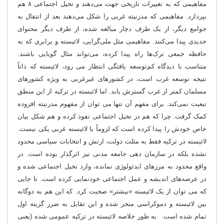
مفاهیمی که به تغییرات تاریخی جهت می‌دهند و تخیل اجتماعی ۸ هم
بپردازد. مفاهیمی که مدرنیته غربی را شکل می‌دهند بعد از انتقال به
جوامع دیگر، از یک طرف دچار مبالغه شده، از طرف دیگر محتوای
جدیدی پیدا می
کنند. مفاهیمی مثل ملی‌گرایی، لائیسته و برابری که به
حافظه جمعی ترک‌ها راه پیدا کرده، می‌تواند مثال گویایی باشند.
متناسب با دیدگاه کم‌توسعه یافتگی انتظار می رود، لائیسته که ذاتاً
نتیجه توسعه غرب است، در کشورهای غیرغربی به ویژه کشورهای
مسلمان کمتر از غرب گسترش یابد. اما لائیسته در ترکیه از این منطق
تبعیت نمی‌کند. برای مفهم آن تنها می توان از مفهوم مدرنیته افزوده
کمک گرفت. چرا که هم در تخیل اجتماعی نفوذ کرده و هم شکل بیان
خاص خودش را پیدا کرده است که لزوماً با لائیسته غربی یکی نیست.
لائیسته در ترکیه فقط به مثلث دولت، ارتش و انتخابات سیاسی محدود
نشده بلکه در سازمان دهی جامعه مدنی نیز اثرگذار بوده است. در
واقع محدود به مرزهای ایدئولوژی نمانده، وارد تخیل اجتماعی شده و
در عرصه‌های اندیشه و عمل اجتماعی خودنمایی کرده است. تا جایی
که می توان از یک لائیسته «بیشتر» صحبت کرد. که این هم به دوگانه
بین لائیسته و دموکراسی منجر شده و این تقابل به ضرر گزینه اول
تمام شده است. به طور خلاصه لائیسته در ترکیه عمومی شده (یعنی