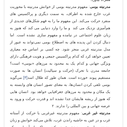
مدرنیته بومی
: مفهوم مدرنیته بومی از خوانش مدرنیته با محوریت
غرب خارج شده به اطراف، به سمت دیگری و پراکسیس های
منفرد حرکت می‌کند. این مفهوم ما را به فهم شکل‌های جدیدی از
هم‌آمیزی نزدیک می کند و ما را وارد دنیایی می کند که هنوز به
زبان علوم اجتماعی در نیامده و مفهوم سازی نشده است. اما
دنبال کردن این پدیده های به اصطلاح بومی نمی‌تواند به عبور از
مدل مدرنیته غربی منجر شود. چه کسی بر اساس چه معیاری
تعیین خواهد کرد که کدام پراکسیس جمعی و هویت فرهنگی دارای
ویژگی جهانی و کدام یک به محدود به مرزهای «بومی» است؟
جامعه مدرن با تحرک (حرکت و سیالیت) انسان ها به صورت
مستقیم پیوند خورده است. همان طور که طلال اسد
[۳]
می‌گوید
بومی تلقی کردن انسان‌ها، به معنای تصور انسان های وابسته به
یک مکان و محدود به مرزهای جغرافیایی خواهد بود. انسان هایی
که هنوز از ریشه هایشان جدا نشده اند و قدرت حرکت و ورود به
عرصه جهانی و بین المللی را ندارند. ۲
مدرنیته غیر غربی
: مفهوم مدرنیته غیرغربی با حرکت از آستانه
غرب و در عین به حاشیه راندن غرب، تلاش می‌کند خوانش و زبان