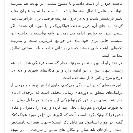
ماهیت خود را از دست دادند و یا ممنوع شدند. در نهایت هم مدرنیته
نتوانست عامل انتقال سنت‌ها باشد. ۱۰ سنت‌ها نه به عنوان منابع
تغییر بازتفسیر شدند و نه در درون مدرنیته فرصتی برای بازآفرینی پیدا
کردند. به جای آن، فریز شدند، فولکوریک و یا موزه ای شدند. اگر
سنتی هنوز به حیاتش ادامه می دهد، در واقع توانسته در حاشیه این
سیستم جایی برای خود بیاد. در جوامع غیرغربی سنت و مدرنیته
تکه‌های ناهم خوانی هستند که هم پوشانی ندارد و یا به سختی تطابق
پیدا می کنند.
هر چند رابطه بین سنت و مدرنیته دچار گسست فرهنگی شده، ‌اما هم
زیستی پنهان بین آن دو ادامه دارد و در مکان‌های شهری و لابه لای
هرج و مرج زمانی قابل مشاهده است.
این صحنه‌ای که در آن زندگی می‌کنیم‌، حاوی آرایش پرهرج و مرجی از
پراتیک‌های متعلق به دوره‌های زمانی مختلف است که برخلاف ادعای
مدرنیته _ مبنی بر حضور کرونولوژیکی این پدیده‌ها در طول زمان _،
به صورت موازی و هم زمان تجلی پیدا کرده و زمان را نامیزان و مکان
(شهر) را کائوتیک کرده‌است. آنچه که اکبرعباس
[۹]
در مورد هونگ کنک
گفته، در مورد استانبول هم قابل ذکر است: «جهت تغییرات نامشخص
است. زمان‌های ناهمسان و مکان های مملو از سرعت ... در نتیجه