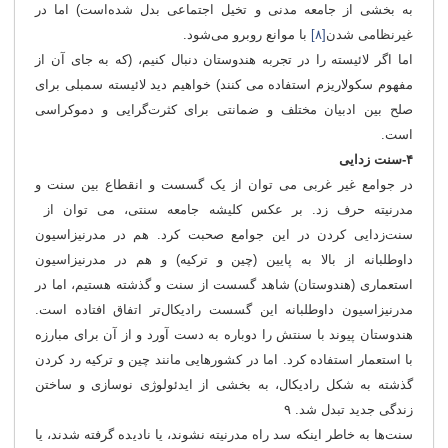
به بخشی از جامعه مدنی و تخیل اجتماعی بدل شده‌است) اما در
غیرنظامی شدن
[۸]
با موانع روبرو می‌شود.
اما اگر لائیسته را در تجربه هندوستان دنبال کنیم، (که به جای آن از
مفهوم سکولاریزم استفاده می کنند) خواهیم دید لائیسته سمبلی برای
صلح بین ادبیان مختلف و ضمانتی برای کثرت‌گرایی و دموکراسی
است.
۴-سنت زدایی
در جوامع غیر غربی می توان از یک گسست و انقطاع بین سنت و
مدرنیته حرف زد. بر عکس کلیشه جامعه سنتی، می توان از
سنت‌زدایی کردن در این جوامع صحبت کرد. هم در مدرنیزاسیون
داوطلبانه از بالا به پایین (چین و ترکیه) و هم در مدرنیزاسیون
استعماری (هندوستان) شاهد گسست از سنت و گذشته هستیم، اما در
مدرنیزاسیون داوطلبانه این گسست رادیکال‌تر اتفاق افتاده است.
هندوستان پیوند با سنتش را دوباره به دست آورد و از آن برای مبارزه
با استعمار استفاده کرد. اما در کشورهایی مانند چین و ترکیه رد کردن
گذشته به شکل رادیکال، به بخشی از ایدئولوژی نوسازی و ساختن
زندگی جدید تبدل شد. ۹
سنت‌ها به خاطر اینکه سد راه مدرنیته نشوند، یا نادیده گرفته شدند، یا