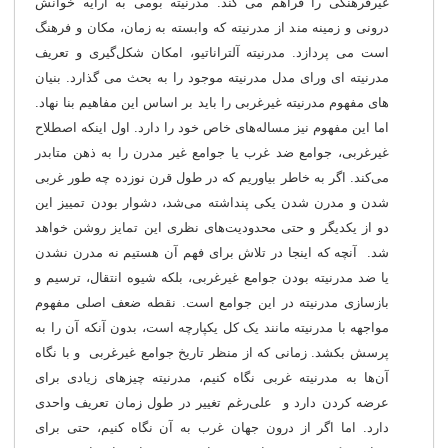
غیرفرهنگی را فراهم می کند. مدرنیته بومی به ارایه خوانش
درونی و زمینه مند از مدرنیته که وابسته به زمان، مکان و فرهنگ
است می پردازد. مدرنیته آلتراناتیو، امکان شکل‌گیری و تعریف
مدرنیته ای ورای مدل مدرنیته موجود را به بحث می گذارد. بنیان
های مفهوم مدرنیته غیرغربی را باید بر اساس این مفاهیم بنا نهاد.
اما این مفهوم نیز مساله‌های خاص خود را دارد. اول اینکه اصطلاح
غیرغربی، جوامع ضد غرب یا جوامع غیر مدرن را به ذهن متابدر
می‌کند. اگر به خاطر بیاوریم که در طول قرن نوزده چه طور غربی
شدن و مدرن شدن یکی پنداشته می‌شد، دشوار بودن تمییز این
دو از یکدیگر و حتی محدودیت‌های نظری این تمایز روشن خواهد
شد. آنچه که اینجا در تلاش برای فهم آن هستیم نه مدرن نشدن
یا ضد مدرنیته بودن جوامع غیرغربی، بلکه شیوه انتقال، ترسیم و
بازسازی مدرنیته در این جوامع است. نقطه ضعف اصلی مفهوم
مواجهه با مدرنیته مانند یک کل یکپارچه است، بدون آنکه آن را به
پرسش بکشد. زمانی که از منظر تاریخ جوامع غیرغربی و با نگاه
آن‌ها به مدرنیته غربی نگاه کنیم، مدرنیته چیزهای زیادی برای
عرضه کردن دارد و علی‎‌رغم تغییر در طول زمان تعریف واحدی
دارد. اما اگر از درون جهان غرب به آن نگاه کنیم، حتی برای