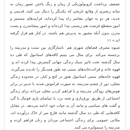
تضعیف برداشت کرونولوژیکی از زمان و رنگ باختن تصور زمان به
مثابه زنجیری از وقایع تاریخی که یکدیگر را دنبال می کنند، قدیمی و
جدید، هر دو به جهان معاصر راه پیدا کرده‌اند، فرایندهای مستمر و
امور منقطع فرصت هم زیستی پیدا کرده‌اند و امور پیشامدرن و پست
مدرن بدون آنکه مجبور به پذیرش هم باشند، در کنار هم قرار گرفته
اند.» ۱۱
شیوه مصرف فضاهای شهری هم ناسازگاری بین سنت و مدرنیته را
برجسته می‌کند. برای مثال می بینیم کافه‌های استانبول که طی ده
سال گذشته تحت تاثیر سبک زندگی جهانی گسترش پیدا کرده اند و
قهوه خانه و قرائت‌خانه‌های سنتی چه طور همدیگر را نادیده می‌گیرند.
قهوه خانه‌های سنتی استانبول هنوز در کنج و کنار، در محدوده زندگی
محلی، دور از چشم مدرنیته، به صورت فراموش شده، با تدبیر در برابر
هوس‌های زودگذر مدرنیته و با فراهم کردن محلی مردانه برای زندگی
اجتماعی از طریق ورق‌بازی و تخته نرد، یا تماشای بازی فوتبال یا گپ
و گفت های سیاسی و مانند آن به حیات خود ادامه می‌دهد. در مقابل
کافه‌هایی که طی ده سال گذشته مانند قارچ سر از خاک درآورده اند،
مکانی عمومی برای زندگی اجتماعی مردان و زنان فراهم کرده و
مدرنیته را سبمولیزه می کنند.