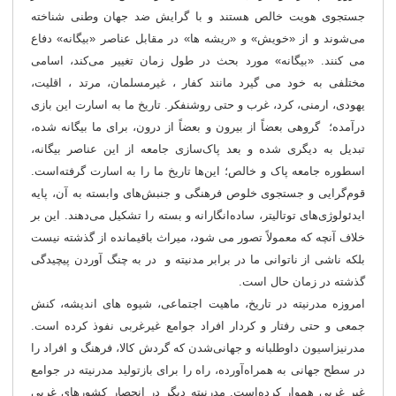
جستجوی هویت خالص هستند و با گرایش ضد جهان وطنی شناخته
می‌شوند و از «خویش» و «ریشه ها» در مقابل عناصر «بیگانه» دفاع
می کنند. «بیگانه» مورد بحث در طول زمان تغییر می‌کند، اسامی
مختلفی به خود می گیرد مانند کفار ، غیرمسلمان، مرتد ، اقلیت،
یهودی، ارمنی، کرد، غرب و حتی روشنفکر. تاریخ ما به اسارت این بازی
درآمده؛ گروهی بعضاً از بیرون و بعضاً از درون، برای ما بیگانه شده،
تبدیل به دیگری شده و بعد پاک‌سازی جامعه از این عناصر بیگانه،
اسطوره جامعه پاک و خالص؛ این‌ها تاریخ ما را به اسارت گرفته‌است.
قوم‌گرایی و جستجوی خلوص فرهنگی و جنبش
های وابسته به آن، پایه
ایدئولوژی‌های توتالیتر، ساده‌انگارانه و بسته را تشکیل می‌دهند. این بر
خلاف آنچه که معمولاً تصور می شود، میراث باقیمانده از گذشته نیست
بلکه ناشی از ناتوانی ما در برابر مدنیته و در به چنگ آوردن پیچیدگی
گذشته در زمان حال است.
امروزه مدرنیته در تاریخ، ماهیت اجتماعی، شیوه های اندیشه، کنش
جمعی و حتی رفتار و کردار افراد جوامع غیرغربی نفوذ کرده است.
مدرنیزاسیون داوطلبانه و جهانی‌شدن که گردش کالا، فرهنگ و افراد را
در سطح جهانی به همراه‌آورده، راه را برای بازتولید مدرنیته در جوامع
غیر غربی هموار کرده‌است. مدرنیته دیگر در انحصار کشورهای غربی