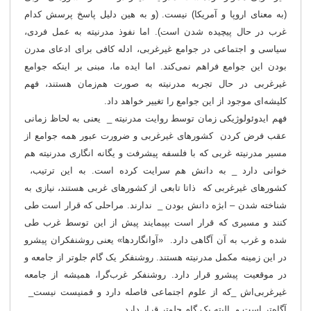
(به معنای اروپا و آمریکا) نیست. (و به هین دلیل پاسخ پرسش کدام
غرب در حال پیچیده شدن است). اما نفوذ مدرنیته به عمل فردی،
سیاسی و اجتماعی در جوامع غیرغربی، ادله کافی برای ادعای مدرن
بودن این جوامع فراهم نمی‌کند. اما ایده ما، مبنی بر اینکه جوامع
غیرغربی در حال تجربه مدرنیته به صورت هم‌زمان هستند، فهم
کلیشه‌ای موجود از این جوامع را تغییر خواهد داد.
فهم ایدوئولوژیکی زمان توسط روایت مدرنیته _ یعنی به لحاظ زمانی
عقب فرض کردن کشورهای غیرغربی و ضرورت عبور همه جوامع از
مسیر مدرنیته غربی که با فلسفه پیشرفت و یگانه انگاری مدرنیته هم
خوانی دارد _ به دانش هم سرایت کرده است. به این ترتیب،
کشورهای غیرغربی که ذاتا تابعی از کشورهای غربی هستند، نیازی به
شناخته شدن – ابژه دانش بودن _ ندارند. مراحلی که قرار است طی
کنند و مسیری که قرار است بپیمایند پیش از این توسط غرب طی
شده و غرب به آن آگاهی دارد. «آوانگاردها» یعنی روشنفکران پیشرو
در این زمینه مکمل مدرنیته هستند. روشنفکر یک گام جلوتر از جامعه و
در موقعیت پیشرو قرار دارد. روشنفکر غرب‌گرا، همیشه از جامعه
غیرغربی‌اش _که از علوم اجتماعی فاصله دارد و فمنیست نیست_
آگاه‌تر است و البته یک گام جلوتر قرار دارد.