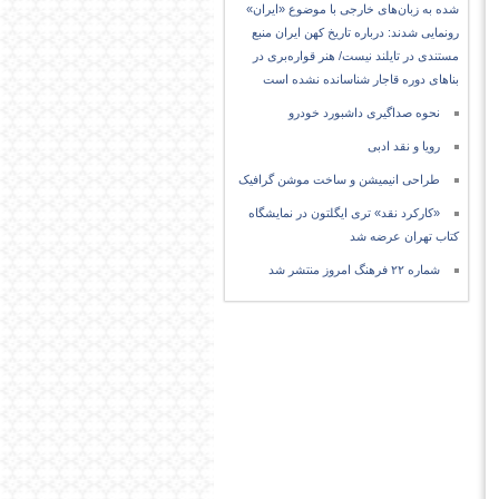
شده به زبان‌های خارجی با موضوع «ایران»
رونمایی شدند: درباره تاریخ کهن ایران منبع
مستندی در تایلند نیست/ هنر قواره‌بری در
بناهای دوره قاجار شناسانده نشده است
نحوه صداگیری داشبورد خودرو
رویا و نقد ادبی
طراحی انیمیشن و ساخت موشن گرافیک
«کارکرد نقد» تری ایگلتون در نمایشگاه
کتاب تهران عرضه شد
شماره ۲۲ فرهنگ امروز منتشر شد