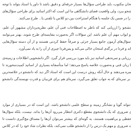
ن مکتوب، باید طراحی سؤال‌ها بسیار حرفه‌ای و دقیق باشد تا داور یا استاد بتواند با توجه
نشجو ببرد، ولی واقعیت فضای دانشگاهی ما این است که اکثر اساتید برای طراحی سؤال‌های
ا در ضمن یک جلسه یا هنگام استراحت بین دو کلاس یا تلفنی یا... طرح می‌کنند.
نشجو را ارزیابی کند که ناظر به اصطلاحات فنی آن علم، نظریه‌پردازان مشهور آن علم،
بواب مهم آن علم باشد. این سؤالات اگر به‌صورت مقایسه‌ای طرح شوند، بهتر می‌توانند
ز سؤال‌های آزمون جامع بسیار جزئی و صرفاً حفظ کردنی هستند و از آن دسته سؤال‌هایی
و فردا در برگه‌ی امتحان خالی می‌کند و پس‌فردا چیزی از آن را به یاد نمی‌آورد.
ابی و نمره‌دهی اساتید نیز باید مورد بررسی قرار گیرد. اگر دانشجویی اطلاعات و زمینه‌ی
 زبان فنی و به‌صورت خلاصه پاسخ می‌دهد؛ اما متأسفانه بسیاری از اساتید کمیت‌محورند تا
مره می‌دهند و حال آنکه روش درست این است که استاد اگر دید که دانشجو در خلاصه‌ترین
ر نمره‌ای که به جواب تعلق می‌گیرد، نمره‌ای هم برای فن‌بیان و قدرت نویسندگی دانشجو
تواند گویا و نشانگر زمینه و سطح علمی دانشجو باشد، این است که در بسیاری از موارد
ی ضروری که یک دانشجوی مقطع دکتری انتظار می‌رود آن‌ها را بداند، نیست، بلکه سؤال‌ها
ظی و بی‌اهمیت هستند، به گونه‌ای که بیشتر می‌توان آن‌ها را مصداق مچ‌گیری دانست تا
ت ضروری و مهم یک درس را از دانشجو طلب نمی‌کند، بلکه نظرات شاذ خود را که در کلاس