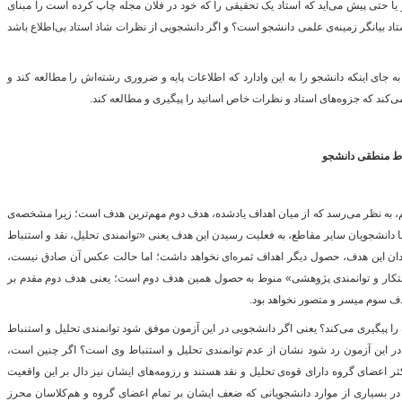
ا حتی پیش می‌آید که استاد یک تحقیقی را که خود در فلان مجله چاپ کرده است را مبنای
تاد بیانگر زمینه‌ی علمی دانشجو است؟ و اگر دانشجویی از نظرات شاذ استاد بی‌اطلاع باشد
ه جای اینکه دانشجو را به این وادارد که اطلاعات پایه و ضروری رشته‌اش را مطالعه کند و
می‌کند که جزوه‌های استاد و نظرات خاص اساتید را پیگیری و مطالعه کند.
باط منطقی دانشجو
یم، به نظر می‌رسد که از میان اهداف یادشده، هدف دوم مهم‌ترین هدف است؛ زیرا مشخصه‌ی
ا دانشجویان سایر مقاطع، به فعلیت رسیدن این هدف یعنی «توانمندی تحلیل، نقد و استنباط
 این هدف، حصول دیگر اهداف ثمره‌ای نخواهد داشت؛ اما حالت عکس آن صادق نیست،
تکار و توانمندی پژوهشی» منوط به حصول همین هدف دوم است؛ یعنی هدف دوم مقدم بر
سوم میسر و متصور نخواهد بود.
 را پیگیری می‌کند؟ یعنی اگر دانشجویی در این آزمون موفق شود توانمندی تحلیل و استنباط
ر این آزمون رد شود نشان از عدم توانمندی تحلیل و استنباط وی است؟ اگر چنین است،
ثر اعضای گروه دارای قوه‌ی تحلیل و نقد هستند و رزومه‌های ایشان نیز دال بر این واقعیت
 در بسیاری از موارد دانشجویانی که ضعف ایشان بر تمام اعضای گروه و هم‌کلاسان محرز