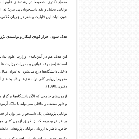
مقطع دکتری -خصوصاً در رشته‌های علوم انسان
توانایی تحلیل و نقد دانشجویان پی ببرد؛ لذا
چون اثبات این قابلیت بیشتر در جریان کلا
هدف سوم: احراز قوه‌ی ابتکار و توانمندی پ
این هدف هم در آیین‌نامه‌ی وزارت علوم بدا
است» (مجموعه قوانین و مقررات وزارت علوم، 
داخلی دانشگاه‌ها درج می‌شود؛ به‌عنوان مثال 
مفهوم ارزيابي كلي توانمندی‌ها و قابلیت‌ها
دکتری،1390).
آزمون‌های جامعی که الآن دانشگاه‌ها برگزار م
و داور منصف و عاقلی نمی‌تواند با ملاک آزمون
توانایی پژوهشی یک دانشجو را می‌توان از فع
بر فرض بپذیریم که از طریق آزمون کتبی می‌تو
خاص، ناظر به ارزیابی توانایی پژوهشی دانشجو
نکته‌ی عجیب در این باب این است که در بسیا