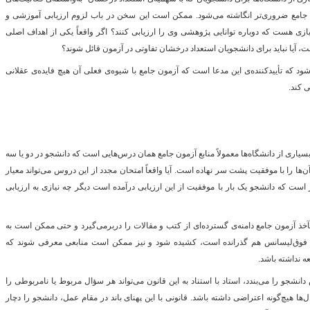
 جامع ضروری‌تر انگاشته می‌شود. ممکن است این سخن در باب لزوم ارزیابی آموزشی و
یازی هست که دوباره توانایی پژوهشی وی را ارزیابی کنند؟ اگر واقعاً یکی از اهداف اصلی
 آیا نباید برای دانشجویان استعداد درخشان تفاوتی در آزمون قائل شوند؟
د که تأییدکننده‌ی این مدعا است که آزمون جامع با شیوه‌ی فعلی آن هیچ فایده‌ی عقلانی
ی کند.
 بسیاری از دانشگاه‌ها معمولاً منابع آزمون جامع همان درس‌هایی است که دانشجو در دو یا سه
‌ها را با موفقیت پشت سر نهاده است. آیا واقعاً امتحان مجدد از این دروس می‌تواند معیار
 است که دانشجو یک بار با موفقیت از این ارزیابی درآمده است دیگر چه نیازی به ارزیابی
 مآخذ آزمون جامع دامنه‌ی گسترده‌ای از کتب و مقالات را دربرمی‌گیرد و حتی ممکن است به
 فوق‌لیسانس هم گذرانده است، کشیده شود و نیز ممکن است منابعی معرفی شوند که
ه نداشته باشد.
انشجو را می‌بندد، استاد با استناد به این قانون می‌تواند هر سؤال مربوط یا نامربوطی را
‌ها هیچ‌گونه اعتراضی داشته باشد. قانونی با این پهنای باند در مقام عمل، دانشجو را دچار