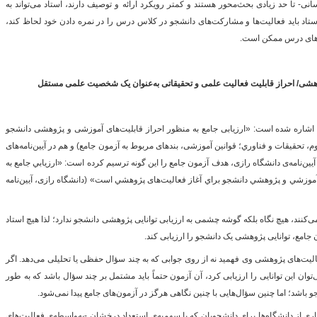
ی- تا حد زیادی بحث‌محور هستند و کمتر رویکرد ارائه و توصیف دارند، استاد می‌تواند به
 استاد باید فعالیت‌ها و مشارکت‌های دانشجو در کلاس درس را در نمره دادن خود لحاظ کند،
س‌های درس ممکن است.
ژوهشی/ احراز قابلیت فعالیت علمی و تحقیقاتی به‌عنوان یک شخصیت علمی مستقل
ن اشاره شده است: «ارزیابی جامع به منظور احراز قابلیت‌های آموزشی و پژوهشی دانشجو
تحقیقات و فناوري؛ قوانین آموزشی، بندهای مربوط به آزمون جامع) و هم در آیین‌نامه‌های
آیین‌نامه‌ی دانشگاه رازی، هدف آزمون جامع را این گونه ترسیم کرده است: «ارزيابي جامع به
ی آموزشي و پژوهشي دانشجو براي آغاز فعالیت‌های پژوهشي است» (دانشگاه رازی، آیین‌نامه
ی‌کنند، هیچ نگاه بلکه گوشه چشمی به ارزیابی توانایی پژوهشی دانشجو ندارد؛ لذا هیچ استاد
 جامع، توانایی پژوهشی یک دانشجو را ارزیابی کند.
الیت‌های پژوهشی وی فهمید نه از روی جوابی که به چند سؤال حفظی یا تحلیلی می‌دهد. اگر
ان این توانایی را ارزیابی کرد، آن آزمون حتماً باید مشتمل بر چند سؤال باشد که به طور
 باشد؛ اما چنین سؤال‌هایی با چنین نگاهی هرگز در آزمون‌های جامع پیدا نمی‌شود.
ری از دانشگاه‌ها برای دانشجویان که با سهمیه‌ی استعداد درخشان -به‌واسطه‌ی فعالیت‌های