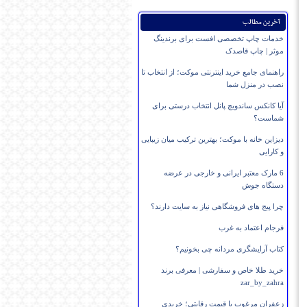
آخرین مطالب
خدمات چاپ تخصصی افست برای برندینگ
موثر | چاپ قاصدک
راهنمای جامع خرید اینترنتی موکت؛ از انتخاب تا
نصب در منزل شما
آیا کانکس ساندویچ پانل انتخاب درستی برای
شماست؟
دیزاین خانه با موکت؛ بهترین ترکیب میان زیبایی
و کارایی
6 مارک معتبر ایرانی و خارجی در عرضه
دستگاه جوش
چرا پیج های فروشگاهی نیاز به سایت دارند؟
فرجام اعتماد به غرب
کتاب آرایشگری مردانه چی بخونیم؟
خرید طلا خاص و سفارشی | معرفی برند
zar_by_zahra
زعفران مرغوب با قیمت رقابتی؛ خریدی