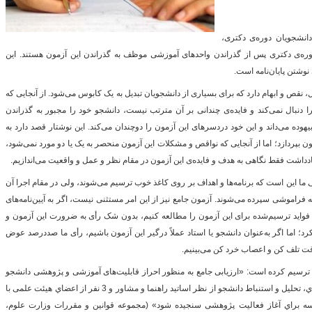
دانشجویان دوره‌ی دکتری،
گ
ره‌ی دکتری پس از گذراندن واحدهای آموزشی موظف به گذراندن این آزمون هستند. این
وشتن پایان‌نامه است.
 نقص و ابهام دارد که برای بسیاری از دانشجویان تبدیل به یک کابوس می‌شود. از آنجایی که
دنبال نمی‌کند و فایده‌ی چندانی بر آن مترتب نیست، دانشجو خود را مجبور به گذراندن
هوده می‌داند و این خود دردسرهای این آزمون را دوچندان می‌کند. این نوشتار قصد دارد به
 بپردازد؛ اما از آنجایی که نواقص و مشکلات این آزمون منحصر به یک یا دو مورد نمی‌شود،
داشت فقط نگاهی به هدف و فایده‌ی این آزمون در مقام نظر و عمل و واقعیت می‌اندازیم.
ا این است که برنامه‌ها و اهداف بر روی کاغذ خوب ترسیم می‌شوند، ولی در مقام اجرا آن
به فراموشی سپرده می‌شوند. آزمون جامع نیز از این امر مستثنی نیست، اگر به آیین‌نامه‌های
فواید ترسیم‌شده برای این آزمون را مطالعه کنیم، بدون شک رأی به ضرورت این آزمون و
د؛ اما اگر به‌عنوان دانشجو یا استاد عملاً درگیر این آزمون باشیم، رأی ما صددرصد عوض
وقت تلف کن و اعصاب خرد کن می‌بینیم.
 ترسیم کرده است: «ارزیابی جامع به منظور احراز قابلیت‌های آموزشی و پژوهشی دانشجو
است این آزمون باید به گونه‌اي باشد تا توانمندي، تحلیل و استنباط دانشجو از نظر اساتید راهنما و مشاور و 3 نفر از اعضاي هیئت علمی با
سه براي آغاز فعالیت پژوهشی سنجیده شود» (مجموعه قوانین و مقررات وزارت علوم،