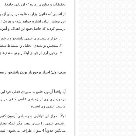
تحقیقات و فناوري، ماده 7- ارزیابی جامع).
از آنجایی که قانون وزارت علوم درباره‌ی آز
این نوشتار بدان اشاره خواهد شد- و هریک از د
ترسیم کردند که حاصل‌جمع این اهداف و آیین‌نام
احراز قابلیت‌های علمی دانشجو و برخورد
سنجش توانمندي، تحليل و استنباط منطق
برخورداری از قوه‌ی ابتکار و توانمندی
هدف اول: احراز برخوردار بودن دانشجو از مع
آیا واقعاً آزمون جامع به شیوه‌ی فعلی خود ا
برخورداری وی از زمینه‌ی علمی کافی در 
قابلیت علمی وی است؟
اولاً، احراز این توانایی به‌وسیله‌ی آزمون
رشته‌ی علمی را نشان دهد، مگر اینکه تعداد
میانگین حدوداً 4 سؤال طراحی می‌شود (البته بیشتر از این نه میسر است و نه درست).