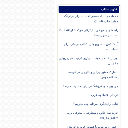
آخرین مطالب
خدمات چاپ تخصصی افست برای برندینگ
موثر | چاپ قاصدک
راهنمای جامع خرید اینترنتی موکت؛ از انتخاب تا
نصب در منزل شما
آیا کانکس ساندویچ پانل انتخاب درستی برای
شماست؟
دیزاین خانه با موکت؛ بهترین ترکیب میان زیبایی
و کارایی
6 مارک معتبر ایرانی و خارجی در عرضه
دستگاه جوش
چرا پیج های فروشگاهی نیاز به سایت دارند؟
فرجام اعتماد به غرب
کتاب آرایشگری مردانه چی بخونیم؟
خرید طلا خاص و سفارشی | معرفی برند
zar_by_zahra
زعفران مرغوب با قیمت رقابتی؛ خریدی