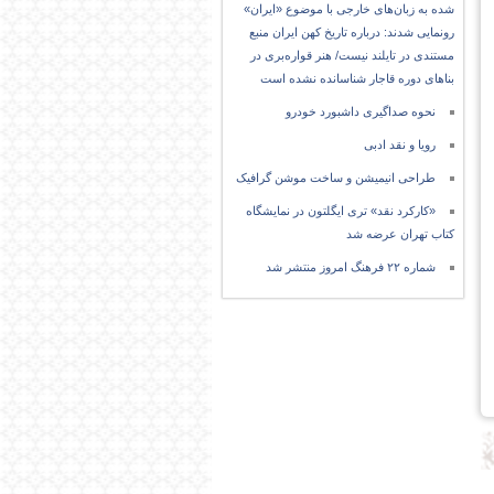
شده به زبان‌های خارجی با موضوع «ایران»
رونمایی شدند: درباره تاریخ کهن ایران منبع
مستندی در تایلند نیست/ هنر قواره‌بری در
بناهای دوره قاجار شناسانده نشده است
نحوه صداگیری داشبورد خودرو
رویا و نقد ادبی
طراحی انیمیشن و ساخت موشن گرافیک
«کارکرد نقد» تری ایگلتون در نمایشگاه
کتاب تهران عرضه شد
شماره ۲۲ فرهنگ امروز منتشر شد