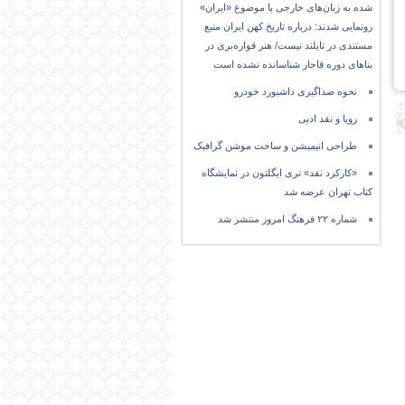
شده به زبان‌های خارجی با موضوع «ایران»
رونمایی شدند: درباره تاریخ کهن ایران منبع
مستندی در تایلند نیست/ هنر قواره‌بری در
بناهای دوره قاجار شناسانده نشده است
نحوه صداگیری داشبورد خودرو
رویا و نقد ادبی
طراحی انیمیشن و ساخت موشن گرافیک
«کارکرد نقد» تری ایگلتون در نمایشگاه
کتاب تهران عرضه شد
شماره ۲۲ فرهنگ امروز منتشر شد