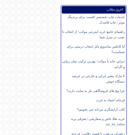
آخرین مطالب
خدمات چاپ تخصصی افست برای برندینگ
موثر | چاپ قاصدک
راهنمای جامع خرید اینترنتی موکت؛ از انتخاب تا
نصب در منزل شما
آیا کانکس ساندویچ پانل انتخاب درستی برای
شماست؟
دیزاین خانه با موکت؛ بهترین ترکیب میان زیبایی
و کارایی
6 مارک معتبر ایرانی و خارجی در عرضه
دستگاه جوش
چرا پیج های فروشگاهی نیاز به سایت دارند؟
فرجام اعتماد به غرب
کتاب آرایشگری مردانه چی بخونیم؟
خرید طلا خاص و سفارشی | معرفی برند
zar_by_zahra
زعفران مرغوب با قیمت رقابتی؛ خریدی