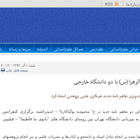
دربارهٔ ما
RSS
مبانی علوم‌انسانی
علم دینی
مسائل علوم‌انسانی
اندیشه
سینما و رسانه
با
شنبه ۱ آذر ۱۳۹۳ - ۲۰:۱۲
نسخه قابل چاپ
هرا (س) با دو دانشگاه خارجی
و اندونزی تفاهم نامه جدید همکاری علمی پژوهشی امضاءکرد.
اشیه برگزاری کنفرانس
ن دو تفاهم نامه جدید در ح" محمودیه یوگیاکارتا" – اندونز
 به میزبانی دانشگاه تهران بین روسای دانشگاه های "بانوی ما فاطیما" – فیلیپین
ضا شده بر انجام تبادل استاد و دانشجو و کتاب‌ها و نشریات علمی و نیز انجام پژوهشهای